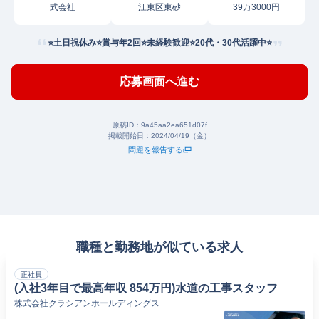
式会社
江東区東砂
39万3000円
⭐土日祝休み⭐賞与年2回⭐未経験歓迎⭐20代・30代活躍中⭐
応募画面へ進む
原稿ID：
9a45aa2ea651d07f
掲載開始日：
2024/04/19（金）
問題を報告する
職種と勤務地が似ている求人
正社員
(入社3年目で最高年収 854万円)水道の工事スタッフ
株式会社クラシアンホールディングス