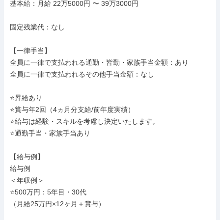
基本給：月給 22万5000円 〜 39万3000円

固定残業代：なし

【一律手当】

全員に一律で支払われる通勤・皆勤・家族手当金額：あり

全員に一律で支払われるその他手当金額：なし

⭐昇給あり

⭐賞与年2回（4ヵ月分支給/前年度実績）

⭐給与は経験・スキルを考慮し決定いたします。

⭐通勤手当・家族手当あり

【給与例】

給与例

＜年収例＞

⭐500万円：5年目・30代

（月給25万円×12ヶ月＋賞与）
