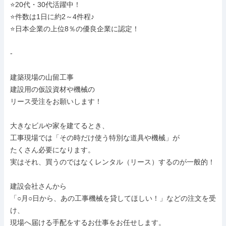
⭐20代・30代活躍中！

⭐件数は1日に約2～4件程♪

⭐日本企業の上位8％の優良企業に認定！

-

建築現場の山留工事

建設用の仮設資材や機械の

リース受注をお願いします！

大きなビルや家を建てるとき、

工事現場では「その時だけ使う特別な道具や機械」が

たくさん必要になります。

実はそれ、買うのではなくレンタル（リース）するのが一般的！

建設会社さんから

「○月○日から、あの工事機械を貸してほしい！」などの注文を受
け、

現場へ届ける手配をするお仕事をお任せします。
