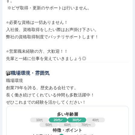
す。

 ※ビザ取得・更新のサポートは行いません。

⭐必要な資格は一切ありません！

入社後、資格取得をしたい際はお声掛け下さい。

弊社の資格取得制度でバッチリサポートします！

⭐営業職未経験の方、大歓迎！！

先輩と一緒に仕事を覚えていきましょう◎
職場環境・雰囲気
職場環境

創業79年を誇る、歴史ある会社です。

長く働き続けてくれている仲間も多数活躍中！

ぜひこれまでの経験を活かしてください！
多い年齢層
10
20
30
40
代
代
代
代
50
60
70
代
代
代〜
特徴・ポイント