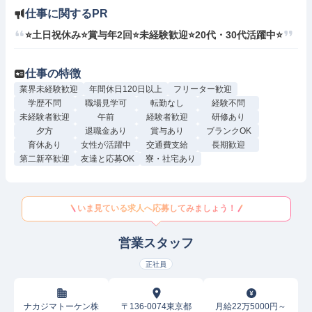
仕事に関するPR
⭐土日祝休み⭐賞与年2回⭐未経験歓迎⭐20代・30代活躍中⭐
仕事の特徴
業界未経験歓迎
年間休日120日以上
フリーター歓迎
学歴不問
職場見学可
転勤なし
経験不問
未経験者歓迎
午前
経験者歓迎
研修あり
夕方
退職金あり
賞与あり
ブランクOK
育休あり
女性が活躍中
交通費支給
長期歓迎
第二新卒歓迎
友達と応募OK
寮・社宅あり
いま見ている求人へ応募してみましょう！
営業スタッフ
正社員
ナカジマトーケン株
〒136-0074東京都
月給22万5000円～