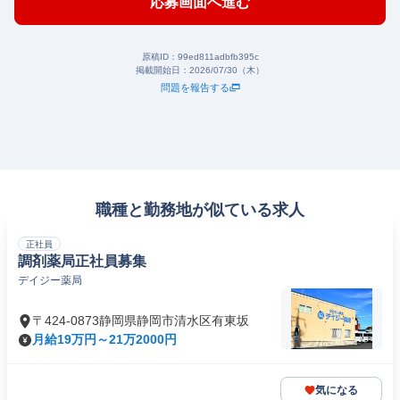
応募画面へ進む
原稿ID：
99ed811adbfb395c
掲載開始日：
2026/07/30（木）
問題を報告する
職種と勤務地が似ている求人
正社員
調剤薬局正社員募集
デイジー薬局
〒424-0873静岡県静岡市清水区有東坂
月給19万円～21万2000円
気になる