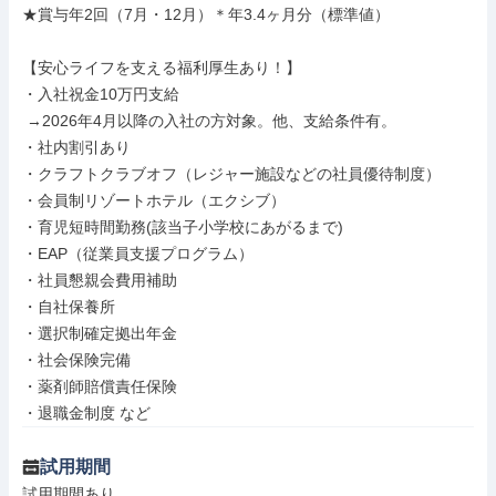
★賞与年2回（7月・12月）＊年3.4ヶ月分（標準値）

【安心ライフを支える福利厚生あり！】

・入社祝金10万円支給

 →2026年4月以降の入社の方対象。他、支給条件有。

・社内割引あり

・クラフトクラブオフ（レジャー施設などの社員優待制度）

・会員制リゾートホテル（エクシブ）

・育児短時間勤務(該当子小学校にあがるまで)

・EAP（従業員支援プログラム）

・社員懇親会費用補助

・自社保養所

・選択制確定拠出年金

・社会保険完備

・薬剤師賠償責任保険

・退職金制度 など
試用期間
試用期間あり
