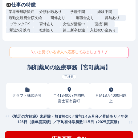
仕事の特徴
業界未経験歓迎
介護休暇あり
学歴不問
経験不問
通勤交通費全額支給
研修あり
退職金あり
賞与あり
ブランクOK
育休あり
女性が活躍中
面接1回
駅近5分以内
社割あり
第二新卒歓迎
入社祝い金あり
いま見ている求人へ応募してみましょう！
調剤薬局の医療事務【宮町薬局】
正社員
クラフト株式会社
〒418-0067静岡県
月給18万4000円以
富士宮市宮町
上
《地元の方歓迎》未経験・無資格OK／賞与3.4ヵ月分／昇給あり／年休
126日（前年度実績）／平均有休取得数11.5日（2025度実績）