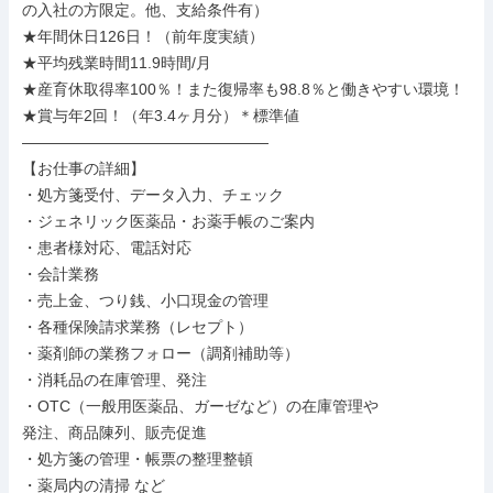
の入社の方限定。他、支給条件有）

★年間休日126日！（前年度実績）

★平均残業時間11.9時間/月

★産育休取得率100％！また復帰率も98.8％と働きやすい環境！

★賞与年2回！（年3.4ヶ月分）＊標準値

――――――――――――――――

【お仕事の詳細】

・処方箋受付、データ入力、チェック

・ジェネリック医薬品・お薬手帳のご案内

・患者様対応、電話対応

・会計業務

・売上金、つり銭、小口現金の管理

・各種保険請求業務（レセプト）

・薬剤師の業務フォロー（調剤補助等）

・消耗品の在庫管理、発注

・OTC（一般用医薬品、ガーゼなど）の在庫管理や

発注、商品陳列、販売促進

・処方箋の管理・帳票の整理整頓

・薬局内の清掃 など
