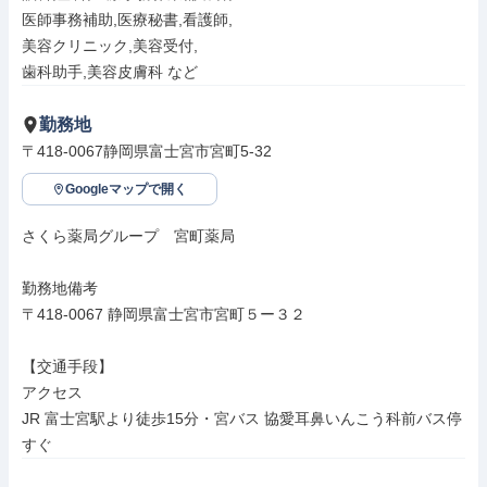
医師事務補助,医療秘書,看護師,

美容クリニック,美容受付,

歯科助手,美容皮膚科 など
勤務地
〒418-0067静岡県富士宮市宮町5-32
Googleマップで開く
さくら薬局グループ　宮町薬局

勤務地備考

〒418-0067 静岡県富士宮市宮町５ー３２

【交通手段】

アクセス

JR 富士宮駅より徒歩15分・宮バス 協愛耳鼻いんこう科前バス停
すぐ