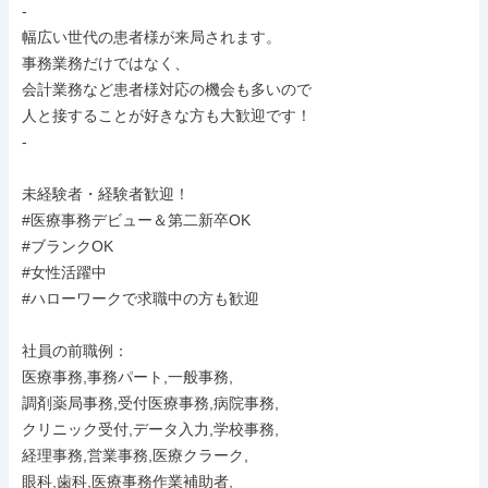
-

幅広い世代の患者様が来局されます。

事務業務だけではなく、

会計業務など患者様対応の機会も多いので

人と接することが好きな方も大歓迎です！

-

未経験者・経験者歓迎！

#医療事務デビュー＆第二新卒OK

#ブランクOK

#女性活躍中

#ハローワークで求職中の方も歓迎

社員の前職例：

医療事務,事務パート,一般事務,

調剤薬局事務,受付医療事務,病院事務,

クリニック受付,データ入力,学校事務,

経理事務,営業事務,医療クラーク,

眼科,歯科,医療事務作業補助者,
