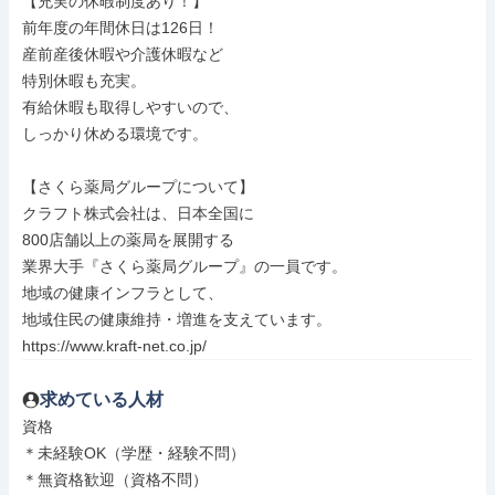
【充実の休暇制度あり！】

前年度の年間休日は126日！

産前産後休暇や介護休暇など

特別休暇も充実。

有給休暇も取得しやすいので、

しっかり休める環境です。

【さくら薬局グループについて】

クラフト株式会社は、日本全国に

800店舗以上の薬局を展開する

業界大手『さくら薬局グループ』の一員です。

地域の健康インフラとして、

地域住民の健康維持・増進を支えています。

https://www.kraft-net.co.jp/
求めている人材
資格

＊未経験OK（学歴・経験不問）

＊無資格歓迎（資格不問）
