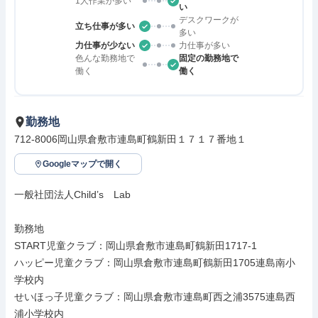
1人作業が多い
い
デスクワークが
立ち仕事が多い
多い
力仕事が少ない
力仕事が多い
色んな勤務地で
固定の勤務地で
働く
働く
勤務地
712-8006岡山県倉敷市連島町鶴新田１７１７番地１
Googleマップで開く
一般社団法人Child’s　Lab

勤務地

START児童クラブ：岡山県倉敷市連島町鶴新田1717-1

ハッピー児童クラブ：岡山県倉敷市連島町鶴新田1705連島南小
学校内

せいほっ子児童クラブ：岡山県倉敷市連島町西之浦3575連島西
浦小学校内
