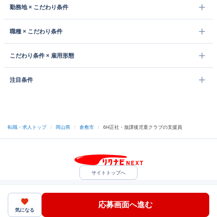
勤務地 × こだわり条件
職種 × こだわり条件
こだわり条件 × 雇用形態
注目条件
転職・求人トップ
/
岡山県
/
倉敷市
/
6H正社・放課後児童クラブの支援員
サイトトップへ
中途採用をご検討の企業様
利用規約・プライバシーポリシー
サイトマップ
ヘルプ・お問い合わせ
応募画面へ進む
（C）Indeed Inc.
気になる