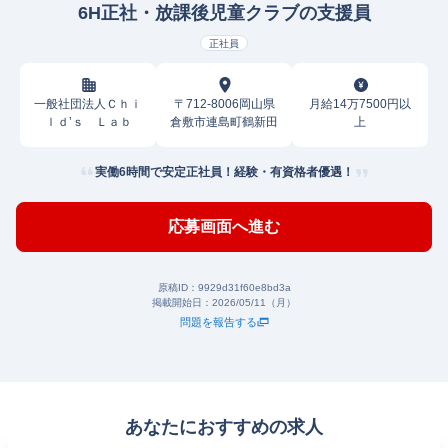
6H正社・放課後児童クラブの支援員
正社員
一般社団法人Ｃｈｉ
〒712-8006岡山県
月給14万7500円以
ｌｄ’ｓ Ｌａｂ
倉敷市連島町鶴新田
上
実働6時間で安定正社員！経験・有資格者優遇！
応募画面へ進む
原稿ID：
9929d31f60e8bd3a
掲載開始日：
2026/05/11（月）
問題を報告する
あなたにおすすめの求人