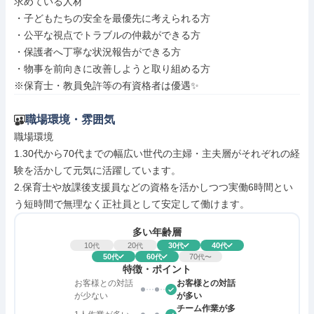
求めている人材

・子どもたちの安全を最優先に考えられる方

・公平な視点でトラブルの仲裁ができる方

・保護者へ丁寧な状況報告ができる方

・物事を前向きに改善しようと取り組める方

※保育士・教員免許等の有資格者は優遇✨
職場環境・雰囲気
職場環境

1.30代から70代までの幅広い世代の主婦・主夫層がそれぞれの経
験を活かして元気に活躍しています。

2.保育士や放課後支援員などの資格を活かしつつ実働6時間とい
う短時間で無理なく正社員として安定して働けます。
多い年齢層
10
20
30
40
代
代
代
代
50
60
70
代
代
代〜
特徴・ポイント
お客様との対話
お客様との対話
が少ない
が多い
チーム作業が多