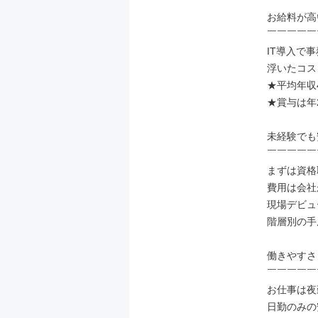
お給料が高
￣￣￣￣￣
IT導入で
浮いたコス
★平均年収4
★賞与は年2
未経験でも
￣￣￣￣￣
まずは資格
費用は会社
現場デビュ
階層別の手
働きやすさ
￣￣￣￣￣
お仕事は夜
日勤のみの