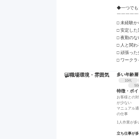
◆一つでも
￣￣￣￣￣
□ 未経験
□ 安定し
□ 夜勤の
□ 人と関
□ 頑張っ
□ ワーク
多い年齢層
職場環境・雰囲気
10
代
50
特徴・ポイ
お客様との対
が少ない
マニュアル通
の仕事
1人作業が多
立ち仕事が多