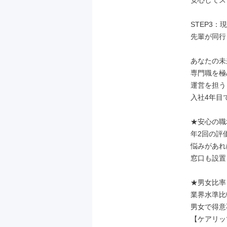
安心してス
STEP3：
先輩が同行
あなたの未
専門職を極
運営を担う
入社4年目
★安心の職
年2回の評
悩みがあれ
窓口も設置
★男女比率

業界水準比
男女で得意
【ケアリッ