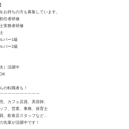


をお持ちの方も募集しています。

初任者研修

士実務者研修



ルパー1級

ルパー2級

夫）活躍中

K

らの転職者も！

￣￣￣￣￣￣￣￣￣￣

売、カフェ店員、美容師、

ッフ、営業、事務、保育士

員、飲食店スタッフなど…

の先輩が活躍中です！
