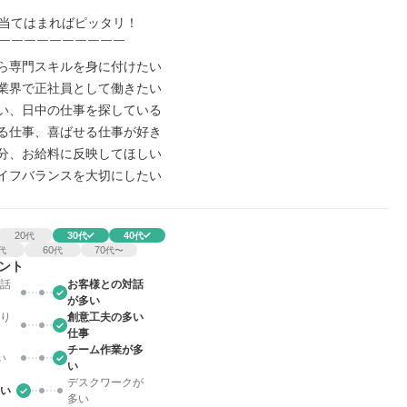
当てはまればピッタリ！

￣￣￣￣￣￣￣￣￣￣

から専門スキルを身に付けたい

た業界で正社員として働きたい

ない、日中の仕事を探している

わる仕事、喜ばせる仕事が好き

た分、お給料に反映してほしい

ライフバランスを大切にしたい
20
30
40
代
代
代
60
70
代
代
代〜
ント
話
お客様との対話
が多い
り
創意工夫の多い
仕事
チーム作業が多
い
い
デスクワークが
い
多い