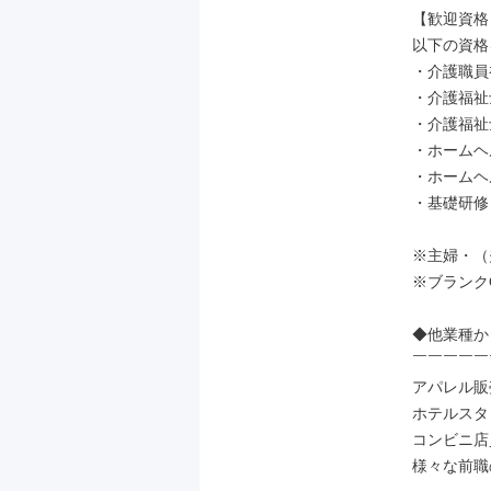
【歓迎資格】
以下の資格
・介護職員
・介護福祉
・介護福祉士
・ホームヘ
・ホームヘ
・基礎研修

※主婦・（
※ブランクO
◆他業種か
￣￣￣￣￣
アパレル販
ホテルスタ
コンビニ店
様々な前職