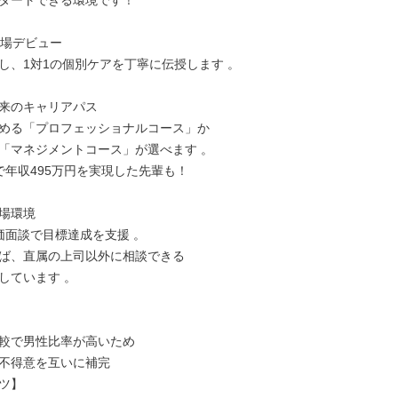
タートできる環境です！

現場デビュー

し、1対1の個別ケアを丁寧に伝授します 。

来のキャリアパス

める「プロフェッショナルコース」か

「マネジメントコース」が選べます 。

で年収495万円を実現した先輩も！

場環境

価面談で目標達成を支援 。

ば、直属の上司以外に相談できる

しています 。

較で男性比率が高いため

不得意を互いに補完

ツ】
