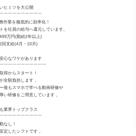
いヒミツを大公開

￣￣￣￣￣￣￣￣￣￣

事務作業を徹底的に効率化！

トを社員の給与へ還元しています。

99万円(勤続2年以上)

回支給(4月・10月)

安心なワケがあります

￣￣￣￣￣￣￣￣￣￣￣

取得からスタート！

が全額負担します 。

ー後もスマホで学べる動画研修や

厚い研修をご用意しています 。

も業界トップクラス

￣￣￣￣￣￣￣￣￣￣

勤なし！

安定したシフトです 。
