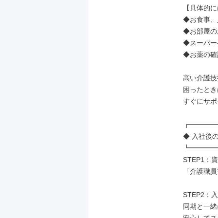
【具体的に
◆お食事、
◆お部屋の
◆スーパー
◆お薬の確
高い介護技
困ったとき
すぐにサポ
┏━━━━
◆ 入社後の
┗━━━━
STEP1：
「介護職員
STEP2：
同期と一緒