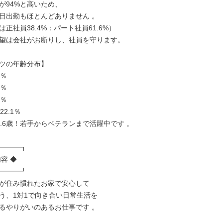
が94%と高いため、

日出勤もほとんどありません 。

正社員38.4%：パート社員61.6%）

望は会社がお断りし、社員を守ります。

ツの年齢分布】

％

％

％

2.1％

8.6歳！若手からベテランまで活躍中です 。

━━━┓

容 ◆

━━━┛

が住み慣れたお家で安心して

う、1対1で向き合い日常生活を

るやりがいのあるお仕事です 。
