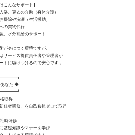
はこんなサポート】

入浴、更衣の介助（身体介護）

お掃除や洗濯（生活援助）

への買物代行

認、水分補給のサポート

術が身につく環境ですが、

はサービス提供責任者や管理者が

ートに駆けつけるので安心です 。

━━━━┓

あなた ◆

━━━━┛

資格取得

初任者研修」を自己負担ゼロで取得！

入社時研修

に基礎知識やマナーを学び
