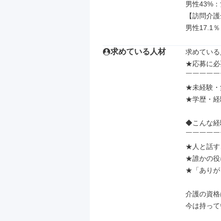
男性43%：
【訪問介護
男性17.1％
求めている人材
求めている
★応募に必
￣￣￣￣￣
★未経験・
★学歴・経
◆こんな経
￣￣￣￣￣
★人と話す
★誰かの役
★「ありが
介護の資格
今は持って