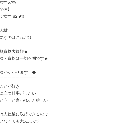
女性57%

全体】

：女性 82.9％
人材

要なのはこれだけ！

￣￣￣￣￣￣￣￣￣

無資格大歓迎★

験・資格は一切不問です★

験が活かせます！◆

￣￣￣￣￣￣￣￣￣

ことが好き

に立つ仕事がしたい

とう」と言われると嬉しい

は入社後に取得できるので

いなくても大丈夫です！
