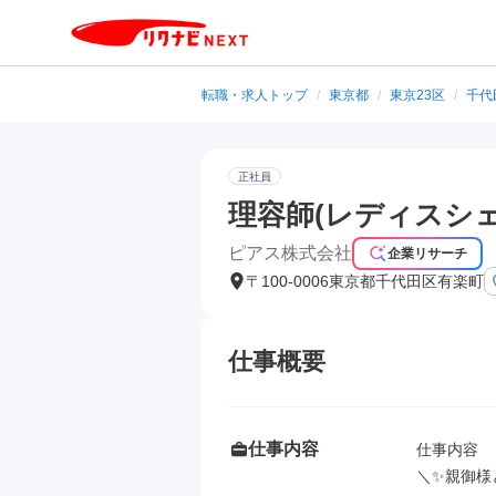
転職・求人トップ
/
東京都
/
東京23区
/
千代
正社員
理容師(レディスシ
ピアス株式会社
企業リサーチ
〒100-0006東京都千代田区有楽町
仕事概要
仕事内容
仕事内容

＼✨親御様