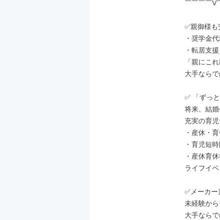
￣￣￣￣V
✅親御様も
・奨学金代
・転居支援
「親にこれ
大手ならで
✅ 「ずっ
将来、結婚
充実の育児
・産休・育休
・育児短時
・産休育休
ライフイベ
✅メーカー
未経験から
大手ならで