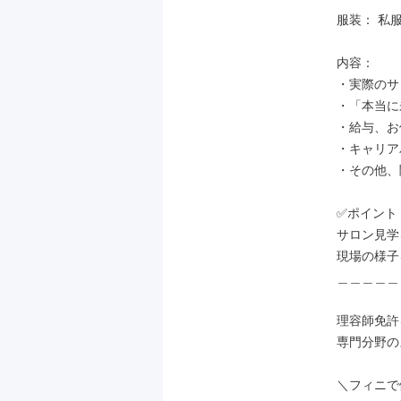
服装： 私
内容：

・実際のサ
・「本当に
・給与、お
・キャリア
・その他、
✅ポイント：
サロン見学
現場の様子
＿＿＿＿＿
理容師免許
専門分野の
＼フィニで