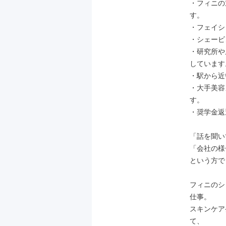
・フィニの
す。

・フェイシ
・シェービ
・研究所や
しています。
・駅から近
・大手美容
す。

・奨学金返還
「話を聞い
「会社の様
という方で
フィニのシ
仕事。

スキンケア
て、
