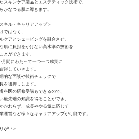
たスキンケア製品とエステティック技術で、

らかなつる肌に導きます。

スキル・キャリアアップ＞

けではなく、

ルケアとシェービングを融合させ、

な肌に負担をかけない高水準の技術を

ことができます。

か月間にわたって一つ一つ確実に

習得していきます。

期的な面談や技術チェックで

長を後押しします。

膚科医の研修受講もできるので、

い最先端の知識を得ることができ、

かかわらず、成長ややる気に応じて

業運営など様々なキャリアアップが可能です。

りがい＞
