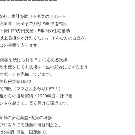
￣￣￣￣￣￣￣￣￣￣￣￣￣￣

安心。家計を助ける充実のサポート

理返還：完済まで月額の80％を補助

：費用20万円支給＋5年間の住宅補助

以上負担をかけたくない」 そんな方の自立を、

はの基盤で支えます。

と美容を続けられる？」に応える実績

や出産をしても技術を一生の武器にできるよう、

サポートを完備しています。

取得実績100％

間制度（ママさん多数活用中！）

後からの復帰実績：2020年度～計15名

ントを越えて、長く輝ける環境です。

直系の安定基盤×充実の研修

プロを育てる独自の研修制度と、

はの福利厚生・固定給で、
