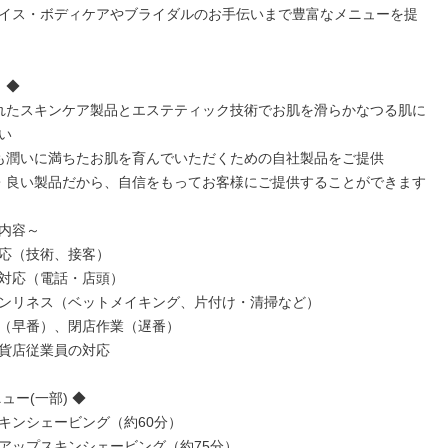
イス・ボディケアやブライダルのお手伝いまで豊富なメニューを提
◆

れたスキンケア製品とエステティック技術でお肌を滑らかなつる肌に


も潤いに満ちたお肌を育んでいただくための自社製品をご提供

・良い製品だから、自信をもってお客様にご提供することができます

内容～

応（技術、接客）

対応（電話・店頭）

ンリネス（ベットメイキング、片付け・清掃など）

（早番）、閉店作業（遅番）

貨店従業員の対応

ュー(一部) ◆

キンシェービング（約60分）

アップスキンシェービング（約75分）
