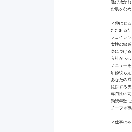
選び抜かれ
お肌をなめ
＜伸ばせる
ただ剃るだ
フェイシャ
女性の敏感
身につける
入社から6
メニューを
研修後も定
あなたの成
提携する皮
専門性の高
勤続年数に
チーフや事
＜仕事のや