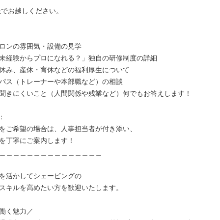
服でお越しください。

ロンの雰囲気・設備の見学

未経験からプロになれる？」独自の研修制度の詳細

休み、産休・育休などの福利厚生について

パス（トレーナーや本部職など）の相談

聞きにくいこと（人間関係や残業など）何でもお答えします！



をご希望の場合は、人事担当者が付き添い、

を丁寧にご案内します！

＿＿＿＿＿＿＿＿＿＿＿＿＿＿＿

を活かしてシェービングの

スキルを高めたい方を歓迎いたします。

働く魅力／
