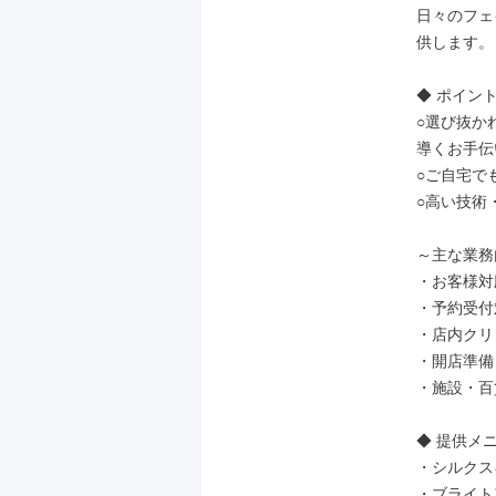
日々のフェ
供します。

◆ ポイント 
○選び抜か
導くお手伝い
○ご自宅で
○高い技術
～主な業務
・お客様対
・予約受付
・店内クリ
・開店準備
・施設・百
◆ 提供メニ
・シルクス
・ブライト