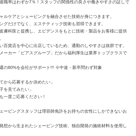
退職率はわずか7％！スタッフの関係性の良さや働きやすさの証しで
ャルケアとシェービングを融合させた技術が身につきます。

ングだけでなく、エステティック技術も習得できます。

皮膚科医と提携し、エビデンスをもとに技術・製品をお客様に提供


い百貨店を中心に出店しているため、通勤のしやすさは抜群です。

メーカー「ピアスグループ」だから福利厚生は業界トップクラスで
の80%を会社がサポート!!! ※中途・新卒問わず対象

てから応募するか決めたい」

子を見てみたい」

も一度ご応募ください！

ェービングスタッフは理容師免許をお持ちの女性にしかできないお
発想から生まれたシェービング技術、独自開発の施術材料を使用し