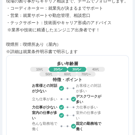
現場の困り事からキャリア相談まで、チームでフォローします。

・コーディネーター：就業先が決まるまでサポート

・営業：就業サポートや勤怠管理、相談窓口

・テックサポート：技術面やキャリア形成のアドバイス

 ※業界や技術に精通したエンジニア出身者です！

喫煙所：喫煙所あり（屋内）

※詳細は就業条件明示書で明示します
多い年齢層
10
20
30
40
代
代
代
代
50
60
70
代
代
代〜
特徴・ポイント
お客様との対話
お客様との対話
が少ない
が多い
デスクワークが
立ち仕事が多い
多い
力仕事が少ない
力仕事が多い
室内の仕事が多
室外の仕事が多
い
い
色んな勤務地で
固定の勤務地で
働く
働く