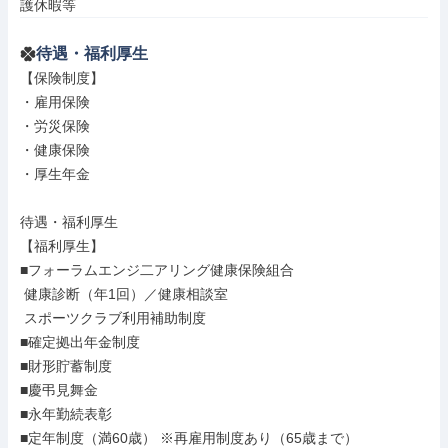
護休暇等
待遇・福利厚生
【保険制度】

・雇用保険

・労災保険

・健康保険

・厚生年金

待遇・福利厚生

【福利厚生】

■フォーラムエンジ二アリング健康保険組合

 健康診断（年1回）／健康相談室

 スポーツクラブ利用補助制度

■確定拠出年金制度

■財形貯蓄制度

■慶弔見舞金

■永年勤続表彰

■定年制度（満60歳） ※再雇用制度あり（65歳まで）
