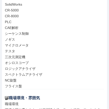
SolidWorks

CR-5000

CR-8000

PLC

CAE解析

シーケンス制御

ノギス

マイクロメータ

テスタ

三次元測定機

オシロスコープ

ロジックアナライザ

スペクトラムアナライザ

NC旋盤

フライス盤
職場環境・雰囲気
職場環境
