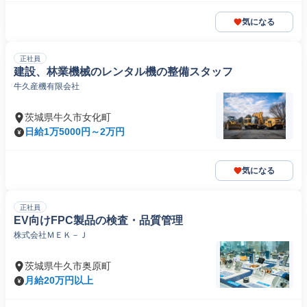
気になる
正社員
建設、林業機械のレンタル機の整備スタッフ
牛久産機有限会社
茨城県牛久市女化町
日給1万5000円～2万円
気になる
正社員
EV向けFPC製品の検査・品質管理
株式会社ＭＥＫ－Ｊ
茨城県牛久市奥原町
月給20万円以上