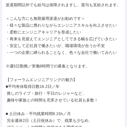
派遣期間以外でも給与は保障されますし、賞与も支給されます。

＜こんな方にも無期雇用派遣がお勧めです＞

・様々な製品に携わりながらエンジニアスキルを向上させたい

・柔軟にエンジニアキャリアを形成したい

・将来を見据えてエンジニアとしてできる幅を広げていきたい

・安定して正社員で働きたいが、職場環境が合うか不安

・一つの企業に縛られることなく、色々な会社で働いてみたい

※週5日勤務／実働8時間での募集となります。

【フォーラムエンジニアリングの魅力】

■平均有休取得日数16.2日／年

 推しのライブ・旅行・平日のレジャーなど、

 趣味や家族との時間を充実させている社員も多数！

■ 土日休み・平均残業時間8.15h／月

 完全週休2日（土日祝休み）で、残業も少なめ、
