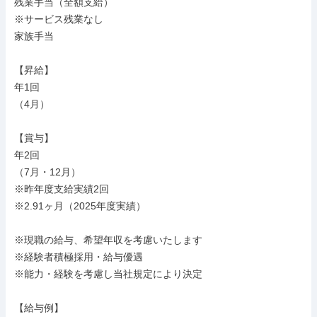
残業手当（全額支給）

※サービス残業なし

家族手当

【昇給】

年1回

（4月）

【賞与】

年2回

（7月・12月）

※昨年度支給実績2回

※2.91ヶ月（2025年度実績）

※現職の給与、希望年収を考慮いたします

※経験者積極採用・給与優遇

※能力・経験を考慮し当社規定により決定

【給与例】
