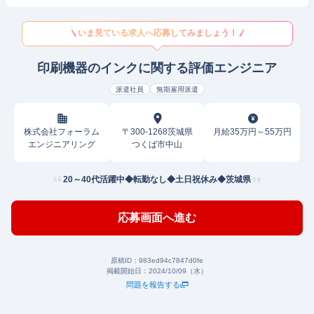
いま見ている求人へ応募してみましょう！
印刷機器のインクに関する評価エンジニア
派遣社員
無期雇用派遣
株式会社フォーラム
〒300-1268茨城県
月給35万円～55万円
エンジニアリング
つくば市中山
20～40代活躍中◆転勤なし◆土日祝休み◆茨城県
応募画面へ進む
原稿ID：
983ed94c7847d0fe
掲載開始日：
2024/10/09（水）
問題を報告する