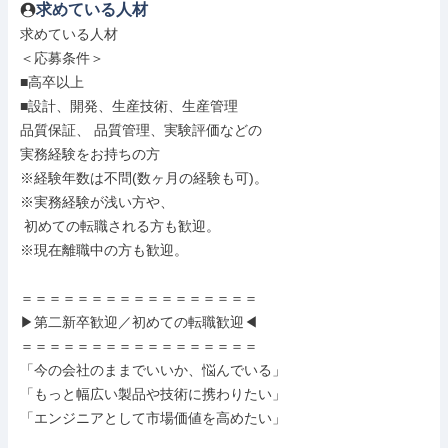
求めている人材
求めている人材

＜応募条件＞

■高卒以上

■設計、開発、生産技術、生産管理

品質保証、 品質管理、実験評価などの

実務経験をお持ちの方

※経験年数は不問(数ヶ月の経験も可)。

※実務経験が浅い方や、

 初めての転職される方も歓迎。

※現在離職中の方も歓迎。

＝＝＝＝＝＝＝＝＝＝＝＝＝＝＝＝＝

▶第二新卒歓迎／初めての転職歓迎◀

＝＝＝＝＝＝＝＝＝＝＝＝＝＝＝＝＝

「今の会社のままでいいか、悩んでいる」

「もっと幅広い製品や技術に携わりたい」

「エンジニアとして市場価値を高めたい」
