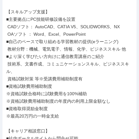
【スキルアップ支援】

■主要拠点にPC技能研修設備を設置

 CADソフト： AutoCAD、CATIA V5、SOLIDWORKS、NX

 OAソフト ： Word、Excel、PowerPoint

■自己のペースで取り組める学習教材の提供(eラーニング)

 教材分野：機械、電気電子、情報、化学、ビジネススキル 他

■より深く学びたい方向けに通信教育講座のご紹介

 技術系、文書作成、コミュニケーションスキル、ビジネススキ
ル、

 資格試験対策 等※受講費用補助制度有

■資格試験費用補助制度

※資格試験合格時に試験費用を100%補助

※資格試験費用補助制度の年度内の利用上限金額なし

■資格取得奨励金制度

※最高20万円の一時金支給

【キャリア相談窓口】

■社内ポータルサイトから問合せ可能
