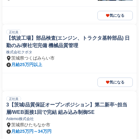
気になる
正社員
【筑波工場】部品検査(エンジン、トラクタ基幹部品) 日
勤のみ/寮社宅完備 機械品質管理
株式会社クボタ
茨城県つくばみらい市
月給25万円以上
気になる
正社員
3【茨城/品質保証オープンポジション】第二新卒~担当
層/WEB面接1回で完結 組み込み制御SE
Astemo株式会社
茨城県ひたちなか市
月給25万円～34万円