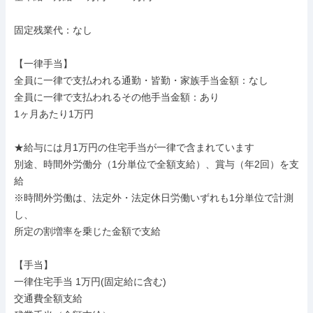
固定残業代：なし

【一律手当】

全員に一律で支払われる通勤・皆勤・家族手当金額：なし

全員に一律で支払われるその他手当金額：あり

1ヶ月あたり1万円

★給与には月1万円の住宅手当が一律で含まれています

別途、時間外労働分（1分単位で全額支給）、賞与（年2回）を支
給

※時間外労働は、法定外・法定休日労働いずれも1分単位で計測
し、

所定の割増率を乗じた金額で支給

【手当】

一律住宅手当 1万円(固定給に含む)

交通費全額支給
