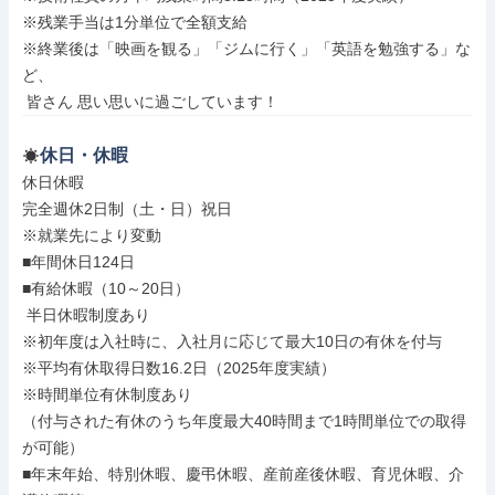
※残業手当は1分単位で全額支給

※終業後は「映画を観る」「ジムに行く」「英語を勉強する」な
ど、

 皆さん 思い思いに過ごしています！
休日・休暇
休日休暇

完全週休2日制（土・日）祝日

※就業先により変動

■年間休日124日

■有給休暇（10～20日）

 半日休暇制度あり

※初年度は入社時に、入社月に応じて最大10日の有休を付与

※平均有休取得日数16.2日（2025年度実績）

※時間単位有休制度あり

（付与された有休のうち年度最大40時間まで1時間単位での取得
が可能）

■年末年始、特別休暇、慶弔休暇、産前産後休暇、育児休暇、介