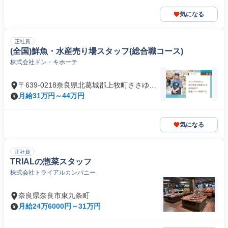
気になる
正社員
(全国)鮮魚・水産売り場スタッフ(総合職コース)
株式会社ドン・キホーテ
〒639-0218奈良県北葛城郡上牧町ささゆり
台
月給31万円～44万円
気になる
正社員
TRIALの惣菜スタッフ
株式会社トライアルカンパニー
奈良県奈良市東九条町
月給24万6000円～31万円