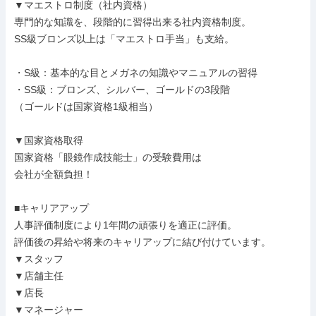
▼マエストロ制度（社内資格）

専門的な知識を、段階的に習得出来る社内資格制度。

SS級ブロンズ以上は「マエストロ手当」も支給。

・S級：基本的な目とメガネの知識やマニュアルの習得

・SS級：ブロンズ、シルバー、ゴールドの3段階

（ゴールドは国家資格1級相当）

▼国家資格取得

国家資格「眼鏡作成技能士」の受験費用は

会社が全額負担！

■キャリアアップ

人事評価制度により1年間の頑張りを適正に評価。

評価後の昇給や将来のキャリアップに結び付けています。

▼スタッフ

▼店舗主任

▼店長

▼マネージャー
