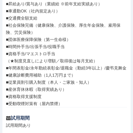
■昇給あり/賞与あり（業績給 ※前年支給実績あり）

■車通勤OK（社内規定あり）

■交通費全額支給

■社会保険完備（健康保険、介護保険、厚生年金保険、雇用保
険、労災保険）

■団体医療保障保険（第一生命様）

■時間外手当/出張手当/役職手当

■資格手当/マエストロ手当

（★制度見直しにより増額／取得後は毎月支給）

■年間表彰金/永年勤続表彰金/退職金（勤続3年以上）/慶弔見舞金

■健康診断費用補助（1人1万円まで）

■従業員割引購入制度（本人・ご家族・知人）

■産休育休休暇（取得実績あり）

■資格取得支援制度

■受動喫煙対策有（屋内禁煙）
試用期間
試用期間あり
