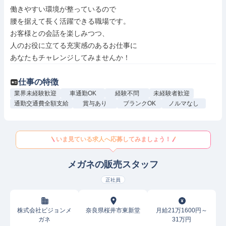
働きやすい環境が整っているので

腰を据えて長く活躍できる職場です。

お客様との会話を楽しみつつ、

人のお役に立てる充実感のあるお仕事に

あなたもチャレンジしてみませんか！
仕事の特徴
業界未経験歓迎
車通勤OK
経験不問
未経験者歓迎
通勤交通費全額支給
賞与あり
ブランクOK
ノルマなし
いま見ている求人へ応募してみましょう！
メガネの販売スタッフ
正社員
株式会社ビジョンメ
奈良県桜井市東新堂
月給21万1600円～
ガネ
31万円