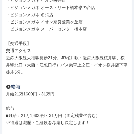
・ビジョンメガネ イオン桜井店

・ビジョンメガネ オーストリート橋本彩の台店

・ビジョンメガネ 名張店

・ビジョンメガネ イオン奈良登美ヶ丘店

・ビジョンメガネ スーパーセンター橋本店

【交通手段】

交通アクセス

近鉄大阪線大福駅徒歩21分。JR桜井駅・近鉄大阪線桜井駅、桜
井駅北口（大西・江包口行）バス乗車上之庄・イオン桜井店下車
徒歩5分。
給与
月給21万1600円～31万円

給与

■月給：21万1,600円～31万円（固定残業代含む）

※待遇は職歴・ご経験を考慮し決定します！
