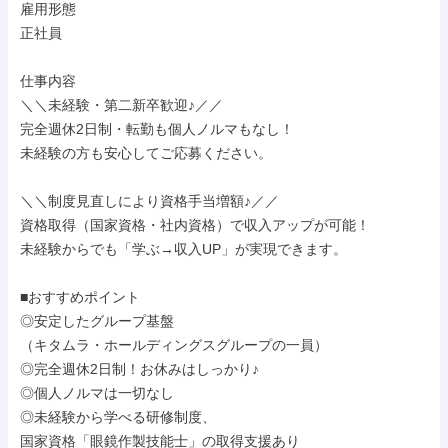
雇用形態

正社員

仕事内容

＼＼未経験・第二新卒歓迎♪／／

完全週休2日制・転勤も個人ノルマもなし！

未経験の方も安心してご応募ください。

＼＼制度見直しにより資格手当増額♪／／

資格取得（国家資格・社内資格）で収入アップが可能！

未経験からでも「学ぶ→収入UP」が実現できます。

■おすすめポイント

◎安定したグループ基盤

（キタムラ・ホールディングスグループの一員）

◎完全週休2日制！お休みはしっかり♪

◎個人ノルマは一切なし

◎未経験から学べる研修制度、

国家資格「眼鏡作製技能士」の取得支援あり
