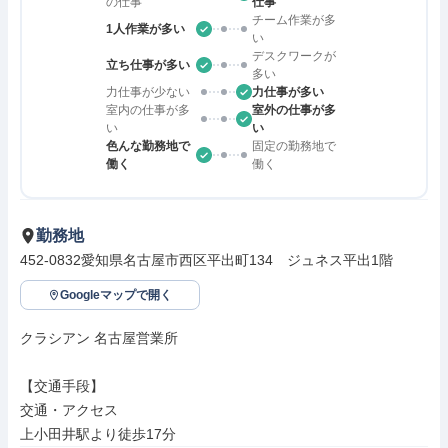
の仕事
仕事
チーム作業が多
1人作業が多い
い
デスクワークが
立ち仕事が多い
多い
力仕事が少ない
力仕事が多い
室内の仕事が多
室外の仕事が多
い
い
色んな勤務地で
固定の勤務地で
働く
働く
勤務地
452-0832愛知県名古屋市西区平出町134　ジュネス平出1階
Googleマップで開く
クラシアン 名古屋営業所

【交通手段】

交通・アクセス

上小田井駅より徒歩17分