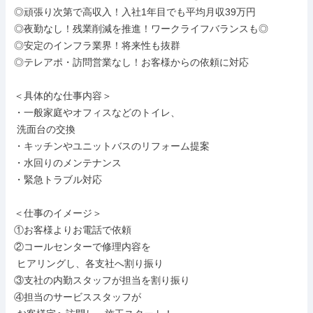
◎頑張り次第で高収入！入社1年目でも平均月収39万円

◎夜勤なし！残業削減を推進！ワークライフバランスも◎

◎安定のインフラ業界！将来性も抜群

◎テレアポ・訪問営業なし！お客様からの依頼に対応

＜具体的な仕事内容＞

・一般家庭やオフィスなどのトイレ、

 洗面台の交換

・キッチンやユニットバスのリフォーム提案

・水回りのメンテナンス

・緊急トラブル対応

＜仕事のイメージ＞

①お客様よりお電話で依頼

②コールセンターで修理内容を

 ヒアリングし、各支社へ割り振り

③支社の内勤スタッフが担当を割り振り

④担当のサービススタッフが
