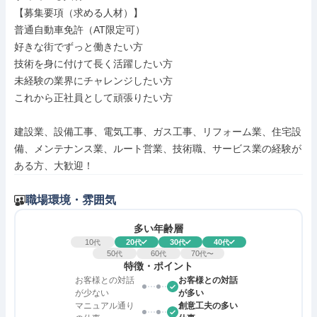
【募集要項（求める人材）】

普通自動車免許（AT限定可）

好きな街でずっと働きたい方

技術を身に付けて長く活躍したい方

未経験の業界にチャレンジしたい方

これから正社員として頑張りたい方

建設業、設備工事、電気工事、ガス工事、リフォーム業、住宅設
備、メンテナンス業、ルート営業、技術職、サービス業の経験が
ある方、大歓迎！
職場環境・雰囲気
多い年齢層
10
20
30
40
代
代
代
代
50
60
70
代
代
代〜
特徴・ポイント
お客様との対話
お客様との対話
が少ない
が多い
マニュアル通り
創意工夫の多い