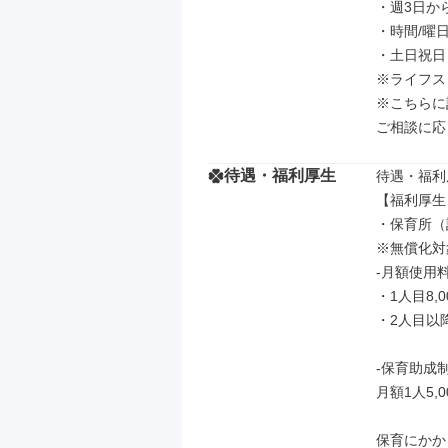
・週3日か
・時間/曜日
・土日祝日
※ライフス
※こちらに
ご相談に応
待遇・福利厚生
待遇・福利
【福利厚生】
・保育所（
※無償化対
-月額使用料
・1人目8,0
・2人目以降5
-保育助成制
月額1人5,0
保育にかか