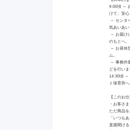
9:00頃
けて、安心
 ～ センターで準備：お届けする商品を準備したり、仲間と情報交換したり。和
気あいあい
 ～ お届けに出発：自転車やバイク（原付）などで、いつものルートでお客さま
のもとへ。

 ～ お昼休憩：お届けの合間やセンターに戻って、自分のペースでランチタイ
ム。

 ～ 事務作業・翌日の準備：センターに戻り、売上のまとめや翌日の商品準備な
どを行いま
14:30
ト保育所へ
【このお仕
・お客さま
ただ商品を
「いつもあ
直接聞ける