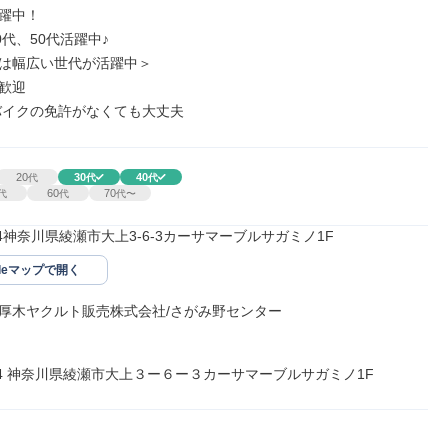
躍中！

0代、50代活躍中♪

は幅広い世代が活躍中＞

歓迎

バイクの免許がなくても大丈夫
20
30
40
代
代
代
60
70
代
代
代〜
104神奈川県綾瀬市大上3-6-3カーサマーブルサガミノ1F
gleマップで開く
厚木ヤクルト販売株式会社/さがみ野センター

1104 神奈川県綾瀬市大上３ー６ー３カーサマーブルサガミノ1F