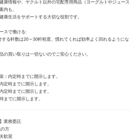
健康情報や、ヤクルト以外の宅配専用商品（ヨーグルトやジュース
案内も、

健康生活をサポートする大切な役割です。

ースで働ける:

けする軒数は20～30軒程度。慣れてくれば効率よく回れるようにな
品の買い取りは一切ないのでご安心ください。

策：内定時までに開示します。

内定時までに開示します。

内定時までに開示します。

時までに開示します。
】業務委託

の方

夫歓迎
