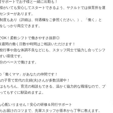
育サポートでお子様と一緒に出勤も！

様がいても安心してスタートできるよう、ヤクルトでは保育所を運
センターがあります。

制度もあり（詳細は、待遇欄をご参照ください。）、「働く」と
をしっかり両立できます。

でOK！柔軟シフトで働きやすさ抜群◎

1週間の働く日数や時間はご相談いただけます！

校行事や急な体調不良などにも、スタッフ同士で協力し合ってシフ
すい環境です。

分のペースで働けます。

の「働くママ」があなたの仲間です！

0代の子育て世代の主婦(夫)さんが多数活躍中！

はもちろん、育児の相談もできる、温かく協力的な職場なので、ブ
ってもすぐに馴染めますよ。

も心配いりません！安心の研修＆同行サポート

らお届けのコツまで、先輩スタッフが基本から丁寧に教えます。
