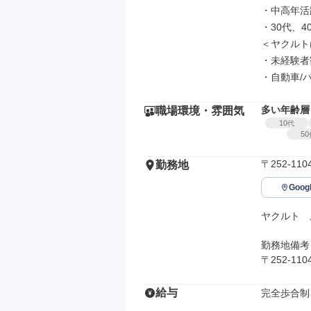
・中高年活
・30代、4
＜ヤクルト
・未経験者
・自動車/
多い年齢層
職場環境・雰囲気
10
代
50
〒252-1
勤務地
Goo
ヤクルト　
勤務地備考

〒252-
給与
完全歩合制
