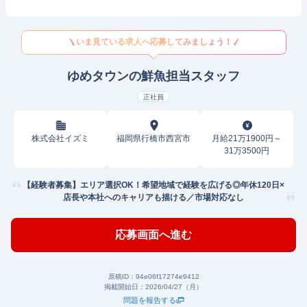
いま見ている求人へ応募してみましょう！
ゆめタウンの鮮魚担当スタッフ
正社員
株式会社イズミ
福岡県行橋市西宮市
月給21万1900円～
31万3500円
【経験者募集】エリア選択OK！希望地域で経験を広げる◎年休120日×
店長や本社へのキャリアも描ける／市場対応なし
応募画面へ進む
原稿ID：
94e06f17274e9412
掲載開始日：
2026/04/27（月）
問題を報告する