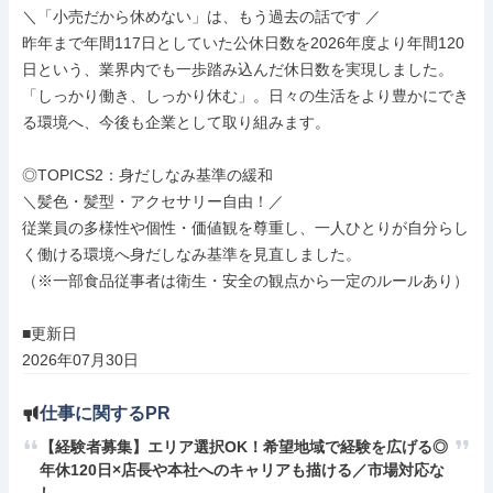
＼「小売だから休めない」は、もう過去の話です ／

昨年まで年間117日としていた公休日数を2026年度より年間120
日という、業界内でも一歩踏み込んだ休日数を実現しました。

「しっかり働き、しっかり休む」。日々の生活をより豊かにでき
る環境へ、今後も企業として取り組みます。

◎TOPICS2：身だしなみ基準の緩和

＼髪色・髪型・アクセサリー自由！／

従業員の多様性や個性・価値観を尊重し、一人ひとりが自分らし
く働ける環境へ身だしなみ基準を見直しました。

（※一部食品従事者は衛生・安全の観点から一定のルールあり）

■更新日

2026年07月30日
仕事に関するPR
【経験者募集】エリア選択OK！希望地域で経験を広げる◎
年休120日×店長や本社へのキャリアも描ける／市場対応な