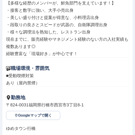
【多様な経歴のメンバーが、鮮魚部門を支えています！】

・接客と数字に強い、大手小売出身

・美しい盛り付けと提案が得意な、小料理店出身

・段取りの良さとスピードが武器の、自衛隊調理出身

・様々な調理法を熟知した、レストラン出身

現在までに、販売経験やマネジメント経験のない方の入社実績も
複数あります◎

経験豊富な「現場好き」が中心です！
職場環境・雰囲気
■受動喫煙対策

あり（屋内禁煙）
勤務地
〒824-0031福岡県行橋市西宮市3丁目8-1
Googleマップで開く
ゆめタウン行橋
