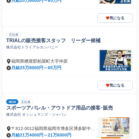
月給20万6000円～65万円
気になる
正社員
TRIALの販売接客スタッフ リーダー候補
株式会社トライアルカンパニー
福岡県糟屋郡粕屋町大字仲原
月給25万8000円～65万円
気になる
NEW
正社員
スポーツアパレル・アウトドア用品の接客･販売
株式会社 オッシュマンズ・ジャパン
〒812-0012福岡県福岡市博多区博多駅中央
街
月給21万4000円～21万6000円