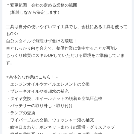
＊変更範囲：会社の定める業務の範囲

 （相談しながら決定します）

工具は自分の使いやすいマイ工具でも、会社にある工具を使って
もOK♪

自分スタイルで無理せず働ける環境！

車としっかり向き合えて、整備作業に集中することが可能♪

じっくり確実にスキルUPしていただける環境をご準備していま
す。

⭐具体的な作業はこちら！ -

・エンジンオイルやオイルエレメントの交換

・ブレーキオイルや冷却水の補充

・タイヤ交換、ホイールナットの脱着＆空気圧点検

・バッテリーの取り外し・取り付け

・ランプの交換

・ワイパーゴムの交換、ウォッシャー液の補充

・給油口まわり、ボンネットまわりの潤滑・グリスアップ
