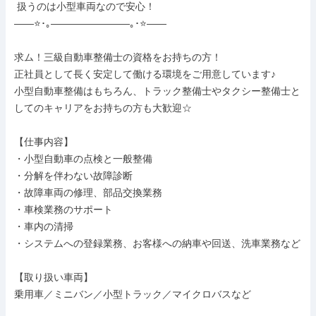
 扱うのは小型車両なので安心！

――⭐･｡――――――――｡･⭐――

求ム！三級自動車整備士の資格をお持ちの方！

正社員として長く安定して働ける環境をご用意しています♪

小型自動車整備はもちろん、トラック整備士やタクシー整備士と
してのキャリアをお持ちの方も大歓迎☆

【仕事内容】

・小型自動車の点検と一般整備

・分解を伴わない故障診断

・故障車両の修理、部品交換業務

・車検業務のサポート

・車内の清掃

・システムへの登録業務、お客様への納車や回送、洗車業務など

【取り扱い車両】

乗用車／ミニバン／小型トラック／マイクロバスなど
