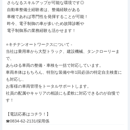
 さらなるスキルアップが可能な環境です◎

 自動車整備士経験者は、整備経験がある

 車種であれば専門性を発揮することが可能！

 昨今、電子制御の車が多いため故障診断や

 電子制御系の業務経験も活かせます！

⭐キチナンオートワークスについて -

当社は乗用車から大型トラック、建設機械、タンクローリーま
で、

あらゆる車両の整備・車検を一括で対応しています。

車両本体はもちろん、特別な装備や年1回必須の特定自主検査に
も対応し、

お客様の車両管理をトータルサポートします。

社員の配属やキャリアの相談にも柔軟に対応できるのが自慢で
す！

【電話応募はコチラ！】

☎0834-62-2131/採用係