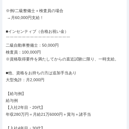
※例/二級整備士＋検査員の場合

 →月60,000円支給！

■インセンティブ（合格お祝い金）

￣￣￣￣￣￣￣￣￣￣￣￣￣￣￣￣

二級自動車整備士：50,000円

検査員：100,000円

※資格取得要件を満たしてからの直近試験に限り、一時支給。

■他、資格をお持ちの方は追加手当あり

大型免許：月2,000円

【給与例】

給与例

【入社2年目・20代】

年収280万円＝月給21万6000円＋賞与＋諸手当

【入社4年目・30代】
