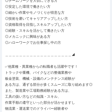
◎チームワークを大切にできる方

◎安定した環境で働きたい方

◎細かい作業やモノづくりが得意な方

◎技術を磨いてキャリアアップしたい方

◎資格取得を目指しスキルアップしたい方

◎経験・スキルを活かして働きたい方

◎メカニックに興味がある方

◎ハローワークでお仕事探し中の方

＿＿＿＿＿＿＿＿＿＿＿＿＿＿＿＿＿＿＿◢

✅他業種・異業種からの転職者も活躍中です！

トラックや重機、バイクなどの整備業務や

板金塗装、機械・設備のメンテナンス経験が

ある方は、通ずる部分が多くスムーズに取り組めます◎

また、製造業や工場勤務経験がある方は、

工具の扱い方などの知識・スキル、

作業手順の遵守といった部分が活かせますし

物流業・運送業でのドライバー経験者や
