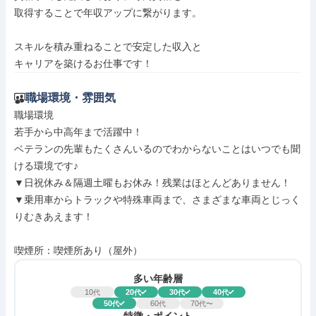
取得することで年収アップに繋がります。

スキルを積み重ねることで安定した収入と

キャリアを築けるお仕事です！
職場環境・雰囲気
職場環境

若手から中高年まで活躍中！

ベテランの先輩もたくさんいるのでわからないことはいつでも聞
ける環境です♪

▼日祝休み＆隔週土曜もお休み！残業はほとんどありません！

▼乗用車からトラックや特殊車両まで、さまざまな車両とじっく
りむきあえます！

喫煙所：喫煙所あり（屋外）
多い年齢層
10
20
30
40
代
代
代
代
50
60
70
代
代
代〜