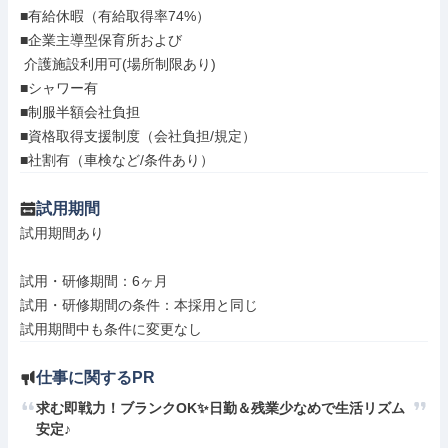
■有給休暇（有給取得率74%）

■企業主導型保育所および

 介護施設利用可(場所制限あり)

■シャワー有

■制服半額会社負担

■資格取得支援制度（会社負担/規定）

■社割有（車検など/条件あり）
試用期間
試用期間あり

試用・研修期間：6ヶ月

試用・研修期間の条件：本採用と同じ

仕事に関するPR
求む即戦力！ブランクOK✨日勤＆残業少なめで生活リズム
安定♪