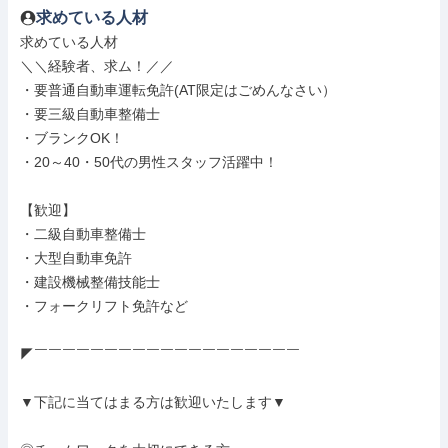
求めている人材
求めている人材

＼＼経験者、求ム！／／

・要普通自動車運転免許(AT限定はごめんなさい）

・要三級自動車整備士

・ブランクOK！

・20～40・50代の男性スタッフ活躍中！

【歓迎】

・二級自動車整備士

・大型自動車免許

・建設機械整備技能士

・フォークリフト免許など

◤￣￣￣￣￣￣￣￣￣￣￣￣￣￣￣￣￣￣￣

▼下記に当てはまる方は歓迎いたします▼
