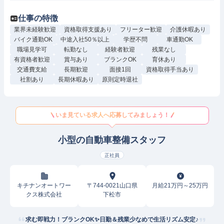
仕事の特徴
業界未経験歓迎
資格取得支援あり
フリーター歓迎
介護休暇あり
バイク通勤OK
中途入社50％以上
学歴不問
車通勤OK
職場見学可
転勤なし
経験者歓迎
残業なし
有資格者歓迎
賞与あり
ブランクOK
育休あり
交通費支給
長期歓迎
面接1回
資格取得手当あり
社割あり
長期休暇あり
原則定時退社
いま見ている求人へ応募してみましょう！
小型の自動車整備スタッフ
正社員
キチナンオートワー
〒744-0021山口県
月給21万円～25万円
クス株式会社
下松市
求む即戦力！ブランクOK✨日勤＆残業少なめで生活リズム安定♪