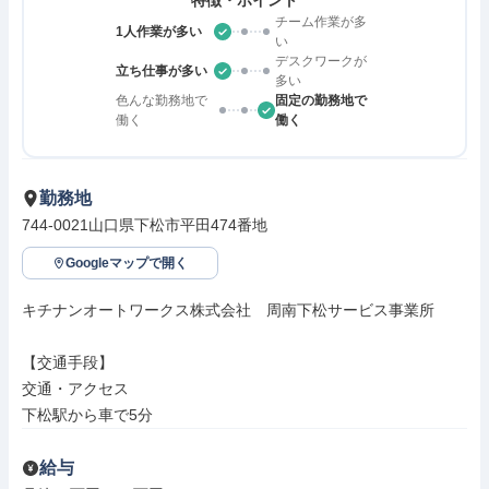
特徴・ポイント
チーム作業が多
1人作業が多い
い
デスクワークが
立ち仕事が多い
多い
色んな勤務地で
固定の勤務地で
働く
働く
勤務地
744-0021山口県下松市平田474番地
Googleマップで開く
キチナンオートワークス株式会社　周南下松サービス事業所

【交通手段】

交通・アクセス

下松駅から車で5分
給与