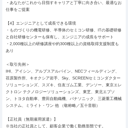
・あなたがこれから目指すキャリアと丁寧に向き合い、最適なお
仕事をご提案

【4】エンジニアとして成長できる環境

・ものづくりの機電研修、半導体のセミコン研修、ITの基礎研修
と自社研修センターも保有し、エンジニアの成長をサポート

・2,000種以上の研修講座や約300種以上の資格取得支援制度も
あり

＜取引先例＞

IHI、アイシン、アルプスアルパイン、NECフィールディング、
荏原製作所、キオクシア岩手、Sky、SCREENセミコンダクター
ソリューションズ、スズキ、住友ゴム工業、デンソー、東京エレ
クトロン テクノロジーソリューションズ、東芝、東北エプソ
ン、トヨタ自動車、豊田自動織機、パナソニック、三菱重工機械
システム、ミライト・ワン 他 （敬称略／五十音順）

【正社員（無期雇用派遣）】

※当社の正社員として、顧客企業で働く勤務形態です。