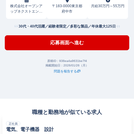
株式会社オープンア
〒183-0000東京都
月給30万円～55万円
ップネクストエンジ
府中市
ニア
30代・40代活躍／経験者限定／多彩な製品／年休最大125日
応募画面へ進む
原稿ID：
938ea4a9631be7f4
掲載開始日：
2026/01/26（月）
問題を報告する
職種と勤務地が似ている求人
正社員
電気、電子機器 設計