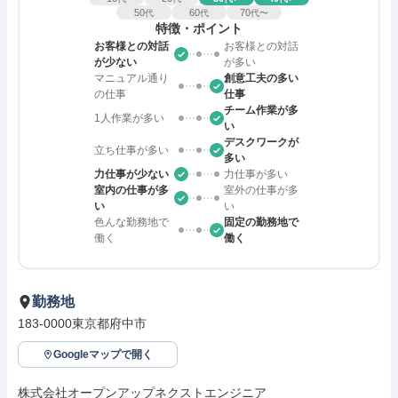
50
60
70
代
代
代〜
特徴・ポイント
お客様との対話
お客様との対話
が少ない
が多い
マニュアル通り
創意工夫の多い
の仕事
仕事
チーム作業が多
1人作業が多い
い
デスクワークが
立ち仕事が多い
多い
力仕事が少ない
力仕事が多い
室内の仕事が多
室外の仕事が多
い
い
色んな勤務地で
固定の勤務地で
働く
働く
勤務地
183-0000東京都府中市
Googleマップで開く
株式会社オープンアップネクストエンジニア
