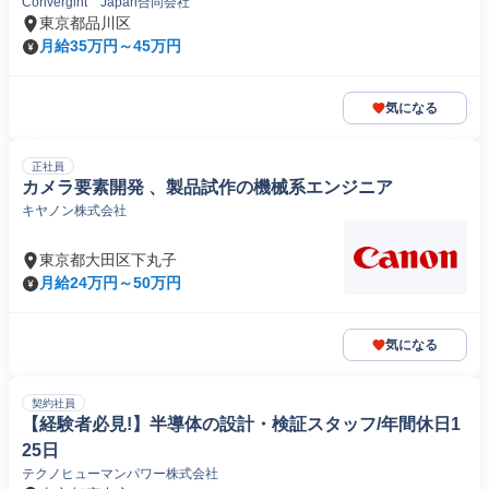
Convergint Japan合同会社
電子製品専門職)
東京都品川区
月給35万円～45万円
気になる
正社員
カメラ要素開発 、製品試作の機械系エンジニア
キヤノン株式会社
東京都大田区下丸子
月給24万円～50万円
気になる
契約社員
【経験者必見!】半導体の設計・検証スタッフ/年間休日1
25日
テクノヒューマンパワー株式会社