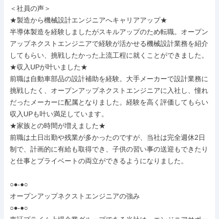
＜社員の声＞

★製造から機械設計エンジニアへキャリアアップ★

半導体製造を経験しましたがスキルアップのため転職。オープン
アップネクストエンジニアで経験が活かせる機械設計業務を紹介
してもらい、挑戦したかった上流工程に就くことができました。

★収入UPが叶いました★

前職は自動車部品の設計補助を経験。大手メーカーで設計業務に
挑戦したく、オープンアップネクストエンジニアに入社し、憧れ
だったメーカーに配属となりました。経験を高く評価してもらい
収入UPも叶い満足しています。

★家族との時間が増えました★

前職は土日出勤や残業が多かったのですが、当社は完全週休2日
制で、計画的に有給も取得でき、子供の習い事の送迎もできたり
と仕事とプライベートの両立ができるようになりました。

○●-●○

オープンアップネクストエンジニアの強み

○●-●○
