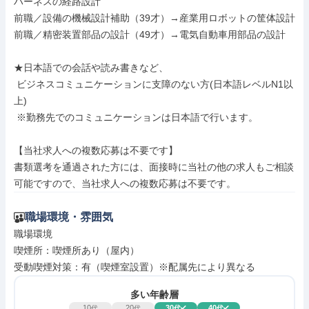
ハーネスの経路設計

前職／設備の機械設計補助（39才）→産業用ロボットの筐体設計

前職／精密装置部品の設計（49才）→電気自動車用部品の設計

★日本語での会話や読み書きなど、

 ビジネスコミュニケーションに支障のない方(日本語レベルN1以
上)

 ※勤務先でのコミュニケーションは日本語で行います。

【当社求人への複数応募は不要です】

書類選考を通過された方には、面接時に当社の他の求人もご相談
可能ですので、当社求人への複数応募は不要です。
職場環境・雰囲気
職場環境

喫煙所：喫煙所あり（屋内）

受動喫煙対策：有（喫煙室設置）※配属先により異なる
多い年齢層
10
20
30
40
代
代
代
代