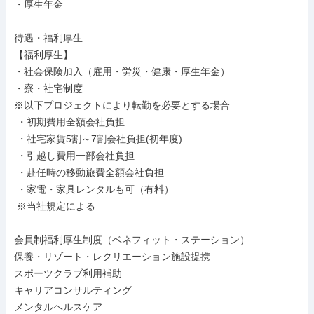
・厚生年金

待遇・福利厚生

【福利厚生】

・社会保険加入（雇用・労災・健康・厚生年金）

・寮・社宅制度

※以下プロジェクトにより転勤を必要とする場合

 ・初期費用全額会社負担

 ・社宅家賃5割～7割会社負担(初年度)

 ・引越し費用一部会社負担

 ・赴任時の移動旅費全額会社負担

 ・家電・家具レンタルも可（有料）

 ※当社規定による

会員制福利厚生制度（ベネフィット・ステーション）

保養・リゾート・レクリエーション施設提携

スポーツクラブ利用補助

キャリアコンサルティング

メンタルヘルスケア
