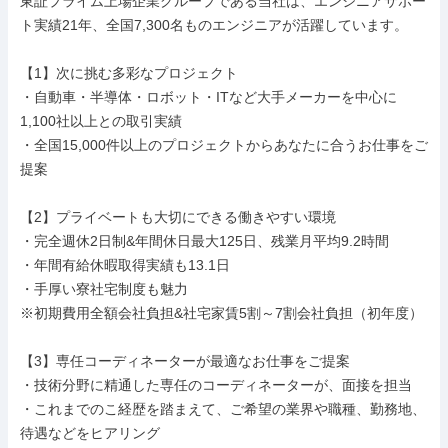
東証プライム上場企業グループである当社は、エンジニアサポー
ト実績21年、全国7,300名ものエンジニアが活躍しています。

【1】次に挑む多彩なプロジェクト

・自動車・半導体・ロボット・ITなど大手メーカーを中心に
1,100社以上との取引実績

・全国15,000件以上のプロジェクトからあなたに合うお仕事をご
提案

【2】プライベートも大切にできる働きやすい環境

・完全週休2日制&年間休日最大125日、残業月平均9.2時間

・年間有給休暇取得実績も13.1日

・手厚い寮社宅制度も魅力

※初期費用全額会社負担&社宅家賃5割～7割会社負担（初年度）

【3】専任コーディネーターが最適なお仕事をご提案

・技術分野に精通した専任のコーディネーターが、面接を担当

・これまでのこ経歴を踏まえて、ご希望の業界や職種、勤務地、
待遇などをヒアリング
