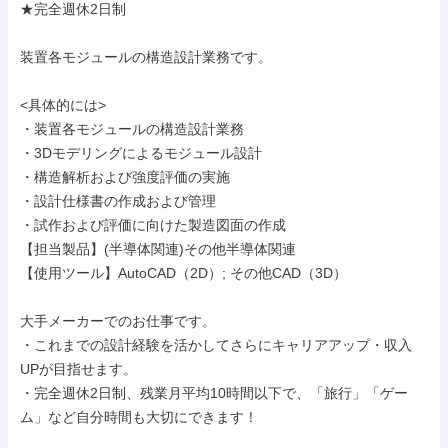
★完全週休2日制

装置各モジュールの構造設計業務です。

<具体的には>

・装置各モジュールの構造設計業務

・3Dモデリングによるモジュール設計

・構造解析および強度評価の実施

・設計仕様書の作成および管理

・試作および評価に向けた製造図面の作成

【担当製品】(半導体関連)その他半導体関連

【使用ツール】AutoCAD（2D）; その他CAD（3D）

大手メーカーでのお仕事です。

・これまでの設計経験を活かしてさらにキャリアアップ・収入
UPが目指せます。

・完全週休2日制、残業月平均10時間以下で、「旅行」「ゲー
ム」など自分時間も大切にできます！
