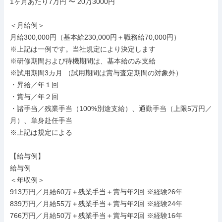
1ヶ月あたり7万円 〜 20万3000円

＜月給例＞

月給300,000円（基本給230,000円＋職務給70,000円）

※上記は一例です。当社規定により決定します

※研修期間および待機期間は、基本給のみ支給

※試用期間3カ月 （試用期間は賞与査定期間の対象外）

・昇給／年１回

・賞与／年２回

・諸手当／残業手当（100%別途支給）、通勤手当（上限5万円／
月）、単身赴任手当

※上記は規定による

【給与例】

給与例

＜年収例＞

913万円／⽉給60万＋残業⼿当＋賞与年2回 ※経験26年

839万円／⽉給55万＋残業⼿当＋賞与年2回 ※経験24年

766万円／⽉給50万＋残業⼿当＋賞与年2回 ※経験16年
