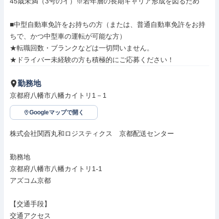
45歳未満（3号のイ）※若年層の長期キャリア形成を図るため

■中型自動車免許をお持ちの方（または、普通自動車免許をお持
ちで、かつ中型車の運転が可能な方）

★転職回数・ブランクなどは一切問いません。

★ドライバー未経験の方も積極的にご応募ください！
勤務地
京都府八幡市八幡カイトリ1－1
Googleマップで開く
株式会社関西丸和ロジスティクス　京都配送センター

勤務地

京都府八幡市八幡カイトリ1-1

アズコム京都

【交通手段】

交通アクセス
