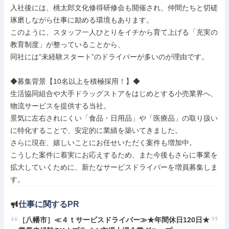
入社後には、桃太郎文化修得研修会も開催され、仲間たちと切磋
琢磨しながら仕事に励める環境もあります。

このように、スタッフ一人ひとりをイチから育て上げる「充実の
教育制度」が整っていることから、

同社には”未経験スタート”のドライバーが多いのが理由です。

◆募集背景【10名以上を積極採用！】◆

生活協同組合や大手ドラッグストアをはじめとする小売業界へ、
物流サービスを提供する当社。

景気に左右されにくい「食品・日用品」や「医療品」の取り扱い
に特化することで、安定的に業績を築いてきました。

さらに現在、嬉しいことにお任せいただく案件も増加中。

こうした案件に着実にお応えするため、また今後もさらに事業を
拡大していくために、新たなサービスドライバーを増員募集しま
す。
仕事に関するPR
［八幡市］≪４ｔサービスドライバー≫★年間休日120日★