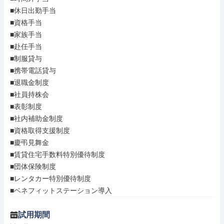
■休日出勤手当

■資格手当

■家族手当

■赴任手当

■制服貸与

■携帯電話貸与

■退職金制度

■社員持株会

■表彰制度

■社内補助金制度

■資格取得支援制度

■慶弔見舞金

■賃貸住宅手数料特別優待制度

■団体保険制度

■レンタカー特別優待制度

■ベネフィットステーション導入
試用期間