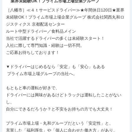
業界未経験OK！プライム市場上場企業グループ
［八幡市］≪４ｔサービスドライバー≫★年間休日120日★業界
未経験OK！プライム市場上場企業グループ 株式会社関西丸和ロ
ジスティクス 京都配送センター

ルート中型ドライバー／食料品メイン

当社で活躍するドライバーの多くは未経験スタート！

入社に際して専門知識・経験は一切不問。

ご応募お待ちしております！

▼ドライバーはじめるなら「安定」も「安心」もある

 プライム市場上場グループの当社へ。

もともと車の運転が好きで、

ドライバーには興味があるけどトラックは運転したことがない
し、

自分にできるだろうか？と不安をお持ちの方でも大丈夫！

プライム市場上場・丸和グループだという「安定性」と、

充実した「福利厚生」や「個人に合わせた働き方」があり、
