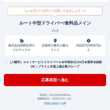
いま見ている求人へ応募してみましょう！
ルート中型ドライバー/食料品メイン
正社員
株式会社関西丸和ロ
京都府八幡市八幡カ
月給25万5000円以
ジスティクス
イトリ
上
［八幡市］≪４ｔサービスドライバー≫★年間休日120日★業界未経験
OK！プライム市場上場企業グループ
応募画面へ進む
原稿ID：
91fb2f18d8d8f5ea
掲載開始日：
2026/07/31（金）
問題を報告する