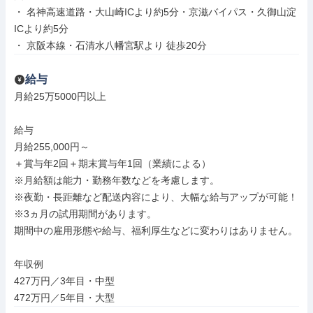
・ 名神高速道路・大山崎ICより約5分・京滋バイパス・久御山淀
ICより約5分

・ 京阪本線・石清水八幡宮駅より 徒歩20分
給与
月給25万5000円以上

給与

月給255,000円～

＋賞与年2回＋期末賞与年1回（業績による）

※月給額は能力・勤務年数などを考慮します。

※夜勤・長距離など配送内容により、大幅な給与アップが可能！

※3ヵ月の試用期間があります。

期間中の雇用形態や給与、福利厚生などに変わりはありません。

年収例

427万円／3年目・中型

472万円／5年目・大型