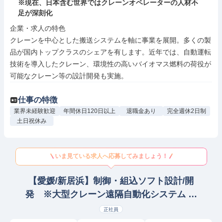
※現在、日本含む世界ではクレーンオペレーターの人材不
足が深刻化
企業・求人の特色

クレーンを中心とした搬送システムを軸に事業を展開。多くの製
品が国内トップクラスのシェアを有します。近年では、自動運転
技術を導入したクレーン、環境性の高いバイオマス燃料の荷役が
可能なクレーン等の設計開発も実施。
仕事の特徴
業界未経験歓迎
年間休日120日以上
退職金あり
完全週休2日制
土日祝休み
いま見ている求人へ応募してみましょう！
【愛媛/新居浜】制御・組込ソフト設計/開
発 ※大型クレーン遠隔自動化システム 組
込/制御設計/開発(PLC/ラダー/シーケンス制
正社員
御)