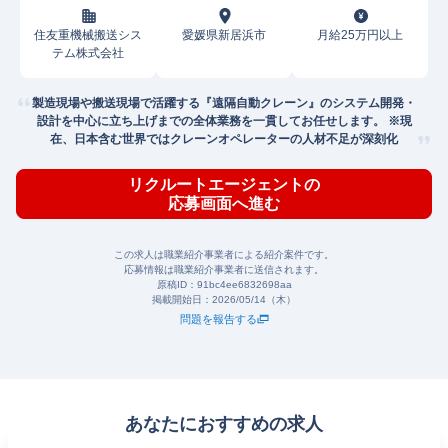
住友重機械搬送シス
愛媛県新居浜市
月給25万円以上
テム株式会社
製造現場や搬送現場で活躍する『遠隔自動クレーン』のシステム開発・
設計を中心に立ち上げまでの全体業務を一貫してお任せします。 ※現
在、日本含む世界ではクレーンオペレーターの人材不足が深刻化
リクルートエージェントの
応募画面へ進む
この求人は職業紹介事業者による紹介案件です。
応募情報は職業紹介事業者に送信されます。
原稿ID：
91bc4ee6832698aa
掲載開始日：
2026/05/14（木）
問題を報告する
あなたにおすすめの求人