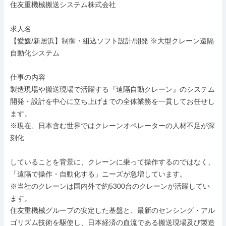
住友重機械搬送システム株式会社

求人名

【愛媛/新居浜】制御・組込ソフト設計/開発 ※大型クレーン遠隔
自動化システム

仕事の内容

製造現場や搬送現場で活躍する『遠隔自動クレーン』のシステム
開発・設計を中心に立ち上げまでの全体業務を一貫してお任せし
ます。

※現在、日本含む世界ではクレーンオペレーターの人材不足が深
刻化

していることを背景に、クレーンに乗って操作するのではなく、
「遠隔で操作・自動化する」ニーズが急増しています。

※当社のクレーンは国内外で約5300台のクレーンが活躍してい
ます。

住友重機械グループの安定した基盤と、最新のセンシング・アル
ゴリズム技術を駆使し、日本経済の血流である搬送現場及び製造