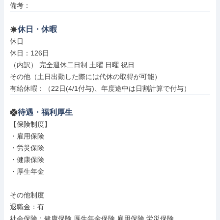
備考：
休日・休暇
休日

休日：126日

（内訳） 完全週休二日制 土曜 日曜 祝日

その他（土日出勤した際には代休の取得が可能）

有給休暇：（22日(4/1付与)、年度途中は日割計算で付与）
待遇・福利厚生
【保険制度】

・雇用保険

・労災保険

・健康保険

・厚生年金

その他制度

退職金：有

社会保険：健康保険 厚生年金保険 雇用保険 労災保険
