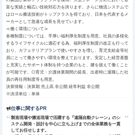
富な実績と幅広い技術対応力を誇ります。さらに物流システムで
はロール搬送技術がトップクラスを得ており、日本を代表するメ
ーカーとして急速な成長を見せています。

≪働く環境について≫

各種制度については、手厚い福利厚生制度を用意。社員の多様化
するライフサイクルに適応する為、福利厚生制度の改正も行って
おり、カフェテリアプランで使いやすさを増し、育児支給金等社
員にとって働きやすい環境を整えております。安定した経営基盤
と充実したサポート体制を持つ企業のもと、腰を据えて働くこと
が可能です。◎育児・介護休業期間の延長、出産時に退職した社
員の再任用制度等も用意。

決算情報：決算期 売上高 非公開 経常利益 非公開

※決済単位：単体
仕事に関するPR
製造現場や搬送現場で活躍する『遠隔自動クレーン』のシ
ステム開発・設計を中心に立ち上げまでの全体業務を一貫
してお任せします。
