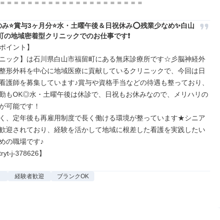
＝＝＝＝＝＝＝＝＝＝＝＝＝＝＝＝＝＝＝＝＝
のみ⭐賞与3ヶ月分⭐水・土曜午後＆日祝休み⭕残業少なめ✨白山
町の地域密着型クリニックでのお仕事です❗️
ポイント】

ニック】は石川県白山市福留町にある無床診療所です☆彡脳神経外
整形外科を中心に地域医療に貢献しているクリニックで、今回は日
看護師を募集しています♪賞与や資格手当などの待遇も整っており、
勤もOK◎水・土曜午後は休診で、日祝もお休みなので、メリハリの
が可能です！

く、定年後も再雇用制度で長く働ける環境が整っています★シニア
歓迎されており、経験を活かして地域に根差した看護を実践したい
めの職場です♪

yt-j-378626】
経験者歓迎
ブランクOK