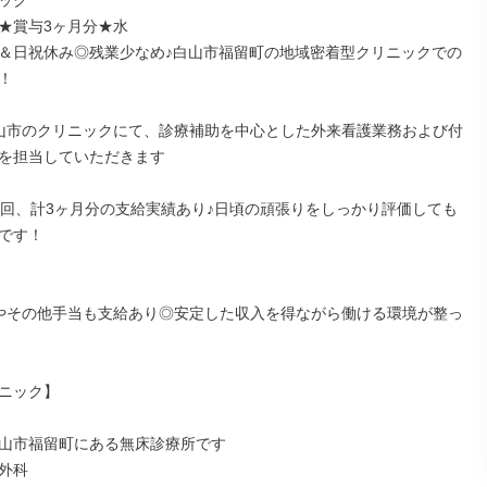
ック

★賞与3ヶ月分★水

＆日祝休み◎残業少なめ♪白山市福留町の地域密着型クリニックでの


山市のクリニックにて、診療補助を中心とした外来看護業務および付
を担当していただきます

2回、計3ヶ月分の支給実績あり♪日頃の頑張りをしっかり評価しても
です！

やその他手当も支給あり◎安定した収入を得ながら働ける環境が整っ
ニック】

山市福留町にある無床診療所です

外科
