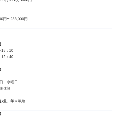
00円～28万3000円

00円〜283,000円


～18：10

～12：40


日、水曜日

後休診

お盆、年末年始

