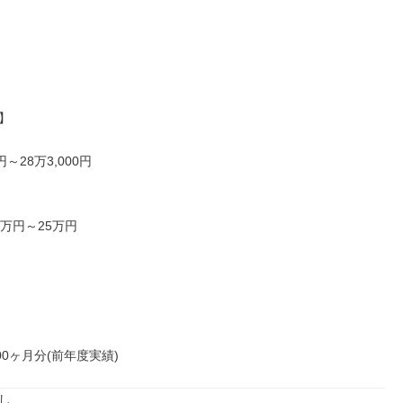


円～28万3,000円

万円～25万円

.00ヶ月分(前年度実績)
し