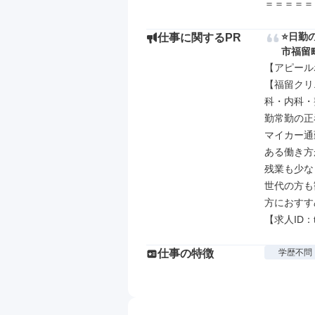
＝＝＝＝＝
⭐日勤
仕事に関するPR
市福留
【アピール
【福留クリ
科・内科・
勤常勤の正
マイカー通
ある働き方
残業も少な
世代の方も
方におすす
【求人ID：tr
仕事の特徴
学歴不問