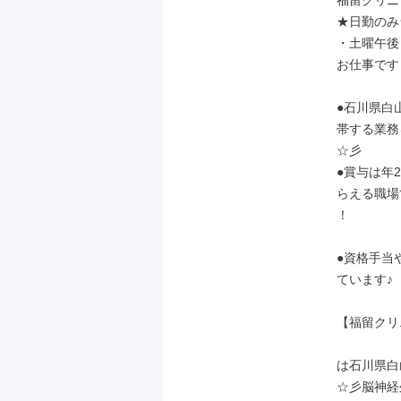
福留クリニ
★日勤のみ
・土曜午後
お仕事です！
●石川県白
帯する業務
☆彡

●賞与は年
らえる職場
！

●資格手当
ています♪

【福留クリ
は石川県白
☆彡脳神経