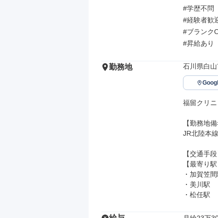
#学歴不問

#経験者歓迎
#ブランクO
#昇給あり
石川県白山市
勤務地
Goo
福留クリニ
【勤務地備
JR北陸本線
【交通手段】
【最寄り駅】
・加賀笠間駅
・美川駅

・松任駅
給与