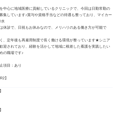
を中心に地域医療に貢献しているクリニックで、今回は日勤常勤の
募集しています♪賞与や資格手当などの待遇も整っており、マイカー
水

は休診で、日祝もお休みなので、メリハリのある働き方が可能で
く、定年後も再雇用制度で長く働ける環境が整っています★シニア
歓迎されており、経験を活かして地域に根差した看護を実践したい
めの職場です♪

止項目：あり

GR2】



