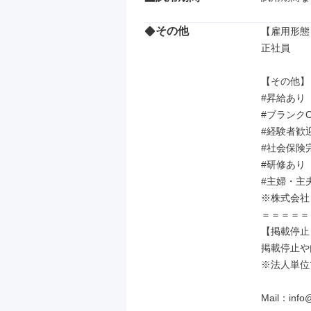
その他
【雇用形態】
正社員

【その他】

#昇給あり

#ブランクO
#経験者歓迎
#社会保険完
#研修あり

#主婦・主夫
※株式会社
＝＝＝＝＝
【掲載停止
掲載停止や
※法人単位
Mail：info@