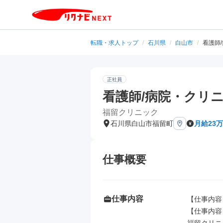
転職・求人トップ
/
石川県
/
白山市
/
看護師
正社員
看護師/病院・クリニ
福留クリニック
石川県白山市福留町
月給23万
仕事概要
仕事内容
【仕事内容】
【仕事内容】