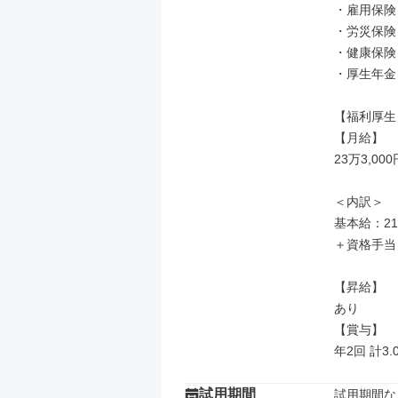
・雇用保険

・労災保険

・健康保険

・厚生年金

【福利厚生】
【月給】

23万3,000
＜内訳＞

基本給：21
＋資格手当

【昇給】

あり

【賞与】

年2回 計3
試用期間
試用期間な