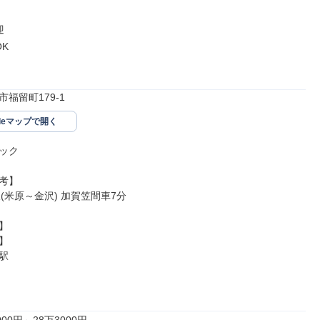


K

福留町179-1
gleマップで開く
ック

考】

(米原～金沢) 加賀笠間車7分






