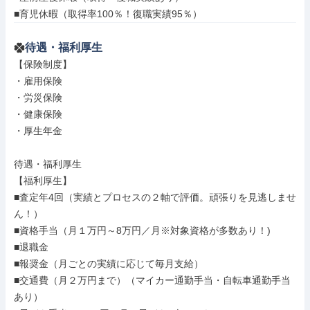
■育児休暇（取得率100％！復職実績95％）
待遇・福利厚生
【保険制度】

・雇用保険

・労災保険

・健康保険

・厚生年金

待遇・福利厚生

【福利厚生】

■査定年4回（実績とプロセスの２軸で評価。頑張りを見逃しませ
ん！）

■資格手当（月１万円～8万円／月※対象資格が多数あり！)

■退職金

■報奨金（月ごとの実績に応じて毎月支給）

■交通費（月２万円まで）（マイカー通勤手当・自転車通勤手当
あり）
