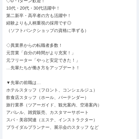
◇U・Iターン歓迎！

10代・20代・30代活躍中！

第二新卒・高卒者の方も活躍中！

経験よりも人柄重視の採用です◎

（ソフトバンクショップの資格に準ずる）

◇異業界からの転職者多数！

元営業「自分の時間がより充実！」

元フリーター「やっと安定できた！」

…先輩たちが働き方をアップデート！

▼先輩の前職は…

ホテルスタッフ（フロント、コンシェルジュ）

飲食店スタッフ（ホール、バーテンダー）

旅行業界（ツアーガイド、観光案内、空港案内）

アパレル、雑貨販売、カスタマーサポート

スパ・美容関連（エステ、インストラクター）

ブライダルプランナー、展示会のスタッフ など
