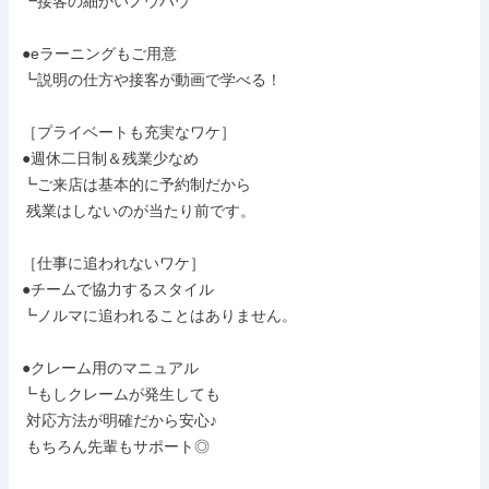
┗接客の細かいノウハウ

●eラーニングもご用意

┗説明の仕方や接客が動画で学べる！

［プライベートも充実なワケ］

●週休二日制＆残業少なめ

┗ご来店は基本的に予約制だから

 残業はしないのが当たり前です。

［仕事に追われないワケ］

●チームで協力するスタイル

┗ノルマに追われることはありません。

●クレーム用のマニュアル

┗もしクレームが発生しても

 対応方法が明確だから安心♪

 もちろん先輩もサポート◎
