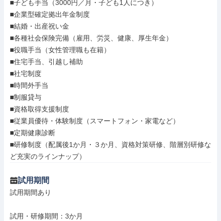
■子ども手当（3000円／月・子ども1人につき）

■企業型確定拠出年金制度

■結婚・出産祝い金

■各種社会保険完備（雇用、労災、健康、厚生年金）

■役職手当（女性管理職も在籍）

■住宅手当、引越し補助

■社宅制度

■時間外手当

■制服貸与

■資格取得支援制度

■従業員優待・体験制度（スマートフォン・家電など）

■定期健康診断

■研修制度（配属後1か月・３か月、資格対策研修、階層別研修な
ど充実のラインナップ）
試用期間
試用期間あり

試用・研修期間：3か月
