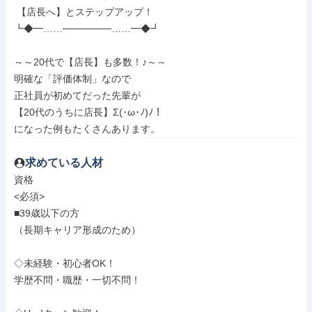
 【店長へ】とステップアップ！

┗◆━……───────……━◆┛

～～20代で【店長】も多数！♪～～

明確な「評価体制」なので

正社員が初めてだった先輩が

【20代のうちに店長】Σ(･ω･ﾉ)ﾉ！

になった例もたくさんあります。
求めている人材
資格

<必須>

■39歳以下の方

（長期キャリア形成のため）

◇未経験・初心者OK！

学歴不問・職歴・一切不問！
