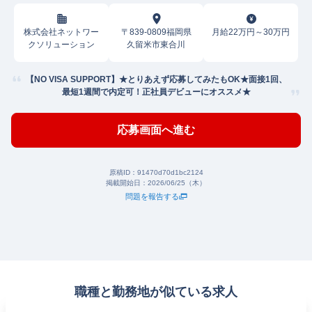
株式会社ネットワー
〒839-0809福岡県
月給22万円～30万円
クソリューション
久留米市東合川
【NO VISA SUPPORT】★とりあえず応募してみたもOK★面接1回、
最短1週間で内定可！正社員デビューにオススメ★
応募画面へ進む
原稿ID：
91470d70d1bc2124
掲載開始日：
2026/06/25（木）
問題を報告する
職種と勤務地が似ている求人