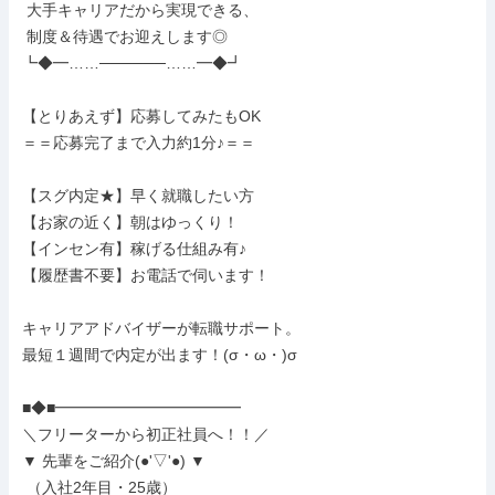
 大手キャリアだから実現できる、

 制度＆待遇でお迎えします◎

┗◆━……──────……━◆┛

【とりあえず】応募してみたもOK

＝＝応募完了まで入力約1分♪＝＝

【スグ内定★】早く就職したい方

【お家の近く】朝はゆっくり！

【インセン有】稼げる仕組み有♪

【履歴書不要】お電話で伺います！

キャリアアドバイザーが転職サポート。

最短１週間で内定が出ます！(σ・ω・)σ

■◆■━━━━━━━━━━━━

＼フリーターから初正社員へ！！／

▼ 先輩をご紹介(●'▽'●) ▼

 （入社2年目・25歳）
