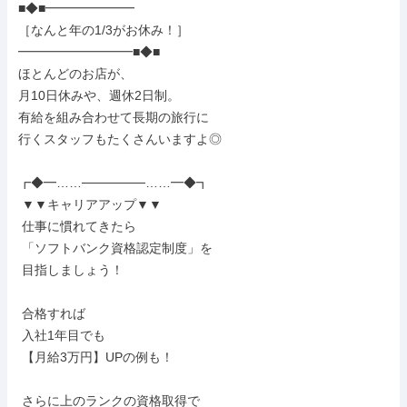
■◆■━━━━━━━

［なんと年の1/3がお休み！］

━━━━━━━━━■◆■

ほとんどのお店が、

月10日休みや、週休2日制。

有給を組み合わせて長期の旅行に

行くスタッフもたくさんいますよ◎

┏◆━……───────……━◆┓

 ▼▼キャリアアップ▼▼

 仕事に慣れてきたら

 「ソフトバンク資格認定制度」を

 目指しましょう！

 合格すれば

 入社1年目でも

 【月給3万円】UPの例も！

 さらに上のランクの資格取得で
