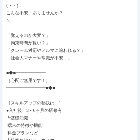
(´･-･`).｡

こんな不安、ありませんか？

＼

「覚えるのが大変？」

「拘束時間が長い？」

「クレーム対応やノルマに追われる？」

「社会人マナーや常識が不安…」

■◆■━━━━━━━

［心配ご無用です！］

━━━━━━━━━■◆■

［スキルアップの秘訣は…］

●入社後、3～6ヶ月の研修有

┗基礎知識

 端末の特徴や機能

 料金プランなど
