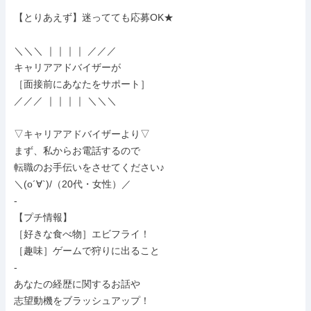
【とりあえず】迷ってても応募OK★

＼＼＼ ｜｜｜｜ ／／／

キャリアアドバイザーが

［面接前にあなたをサポート］

／／／ ｜｜｜｜ ＼＼＼

▽キャリアアドバイザーより▽

まず、私からお電話するので

転職のお手伝いをさせてください♪

＼(o´∀`)/（20代・女性）／

-

【プチ情報】

［好きな食べ物］エビフライ！

［趣味］ゲームで狩りに出ること

-

あなたの経歴に関するお話や

志望動機をブラッシュアップ！
