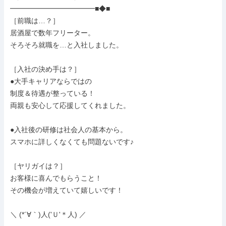
━━━━━━━━━━━━■◆■

［前職は…？］

居酒屋で数年フリーター。

そろそろ就職を…と入社しました。

［入社の決め手は？］

●大手キャリアならではの

制度＆待遇が整っている！

両親も安心して応援してくれました。

●入社後の研修は社会人の基本から。

スマホに詳しくなくても問題ないです♪

［ヤリガイは？］

お客様に喜んでもらうこと！

その機会が増えていて嬉しいです！

＼ (*´∀｀)人('Ｕ'＊人) ／
