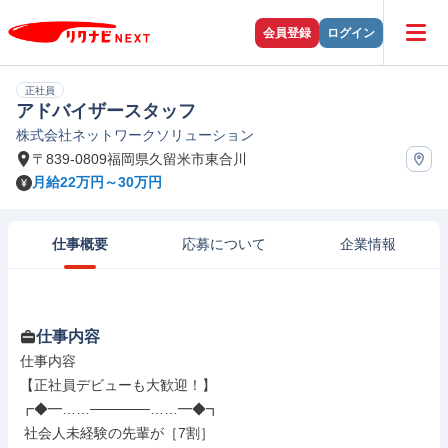
会員登録
ログイン
正社員
アドバイザースタッフ
株式会社ネットワークソリューション
〒839-0809福岡県久留米市東合川
月給22万円～30万円
仕事概要
応募について
企業情報
仕事内容
仕事内容

【正社員デビューも大歓迎！】

┏◆━……──────……━◆┓

 社会人未経験の先輩が［7割］
