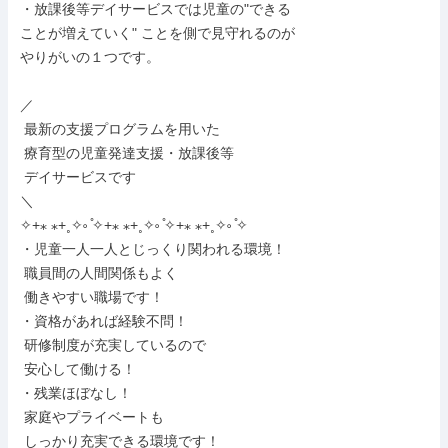
・放課後等デイサービスでは児童の"できる

ことが増えていく" ことを側で見守れるのが

やりがいの１つです。

／

 最新の支援プログラムを用いた

 療育型の児童発達支援・放課後等

 デイサービスです

＼

✧+⁎ ⁎+˳✧༚ ̊✧+⁎ ⁎+˳✧༚ ̊✧+⁎ ⁎+˳✧༚ ̊✧

・児童一人一人とじっくり関われる環境！

 職員間の人間関係もよく

 働きやすい職場です！

・資格があれば経験不問！

 研修制度が充実しているので

 安心して働ける！

・残業ほぼなし！

 家庭やプライベートも

 しっかり充実できる環境です！
