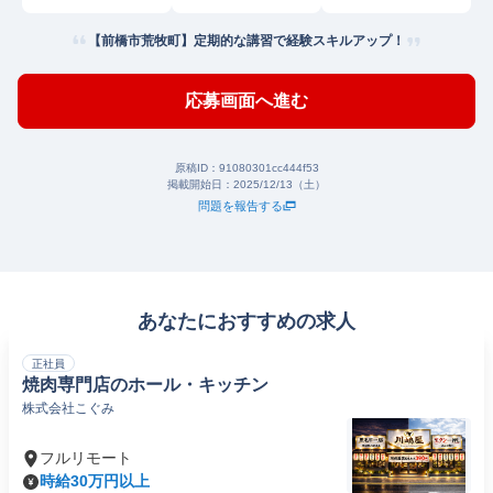
【前橋市荒牧町】定期的な講習で経験スキルアップ！
応募画面へ進む
原稿ID：
91080301cc444f53
掲載開始日：
2025/12/13（土）
問題を報告する
あなたにおすすめの求人
正社員
焼肉専門店のホール・キッチン
株式会社こぐみ
フルリモート
時給30万円以上