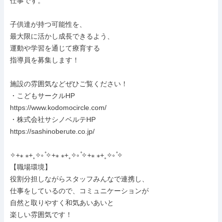
仕事です。

子供達が持つ可能性を、

最大限に活かし成長できるよう、

運動や学習を通じて療育する

指導員を募集します！

施設の雰囲気などぜひご覧ください！

・こどもサークルHP

https://www.kodomocircle.com/

・株式会社サシノベルテHP

https://sashinoberute.co.jp/

✧+⁎ ⁎+˳✧༚ ̊✧+⁎ ⁎+˳✧༚ ̊✧+⁎ ⁎+˳✧༚ ̊✧

【職場環境】

役割分担しながらスタッフみんなで連携し、

仕事をしているので、コミュニケーションが

自然と取りやすく和気あいあいと

楽しい雰囲気です！
