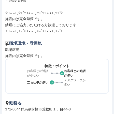
・公認心理師

✧+⁎ ⁎+˳✧༚ ̊✧+⁎ ⁎+˳✧༚ ̊✧+⁎ ⁎+˳✧༚ ̊✧

施設内は完全禁煙です。

禁煙にご協力いただける方歓迎しております！

✧+⁎ ⁎+˳✧༚ ̊✧+⁎ ⁎+˳✧༚ ̊✧+⁎ ⁎+˳✧༚ ̊✧
職場環境・雰囲気
職場環境

施設内は完全禁煙です。
特徴・ポイント
お客様との対話
お客様との対話
が少ない
が多い
デスクワークが
立ち仕事が多い
多い
勤務地
371-0044群馬県前橋市荒牧町１丁目44-8