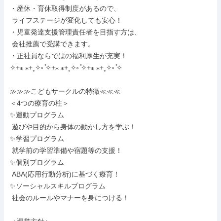
・産休・育休取得制度があるので、

 ライフステージが変化しても安心！

・児童発達支援管理責任者を目指す方は、

 会社推薦で受講できます。

・正社員ならではの福利厚生が充実！

✧+⁎ ⁎+˳✧༚ ̊✧+⁎ ⁎+˳✧༚ ̊✧+⁎ ⁎+˳✧༚ ̊✧

≫≫≫こどもサークルの特徴≪≪≪

＜4つの療育の柱＞

✨運動プログラム

 遊びや目的から身体の動かし方を学ぶ！

✨学習プログラム

 就学前の学習準備や宿題等の支援！

✨個別プログラム

 ABA(応用行動分析)に基づく療育！

✨ソーシャルスキルプログラム

 社会のルールやマナーを身につける！
