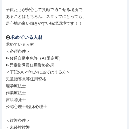
子供たちが安心して笑顔で過ごせる場所で

あることはもちろん、スタッフにとっても、

居心地の良い働きやすい職場環境です！！
求めている人材
求めている人材

＜必須条件＞

⏩普通自動車免許（AT限定可）

⏩児童指導員任用資格必須

＜下記のいずれかに当てはまる方＞

児童指導員等任用資格

理学療法士

作業療法士

言語聴覚士

公認心理士/臨床心理士

＜歓迎条件＞

・未経験歓迎！！
