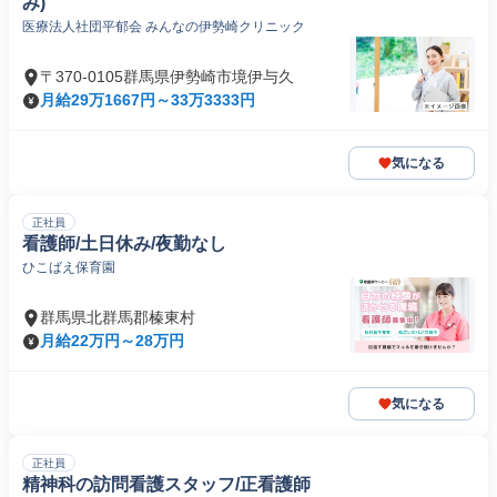
み)
医療法人社団平郁会 みんなの伊勢崎クリニック
〒370-0105群馬県伊勢崎市境伊与久
月給29万1667円～33万3333円
気になる
正社員
看護師/土日休み/夜勤なし
ひこばえ保育園
群馬県北群馬郡榛東村
月給22万円～28万円
気になる
正社員
精神科の訪問看護スタッフ/正看護師