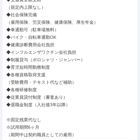
（規定内上限なし）

◆社会保険完備

（雇用保険、労災保険、健康保険、厚生年金）

◆車通勤可（駐車場無料）

◆バイク・自転車通勤OK

◆健康診断費用会社負担

◆インフルエンザワクチン会社負担

◆制服貸与（ポロシャツ・ジャンバー）

◆育児短時間勤務制度

◆各種資格取得支援

（受験費用・テキスト代など補助）

◆各種研修制度

◆従業員貸付制度（審査あり）

◆退職金制度（入社後3年以降）

※固定残業代なし

※試用期間6ヶ月

（期間中は契約職員としての雇用）