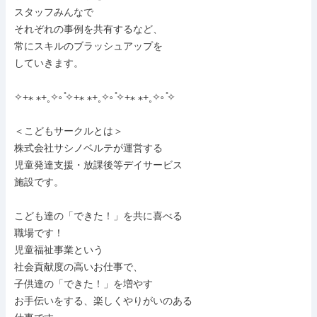
スタッフみんなで

それぞれの事例を共有するなど、

常にスキルのブラッシュアップを

していきます。

✧+⁎ ⁎+˳✧༚ ̊✧+⁎ ⁎+˳✧༚ ̊✧+⁎ ⁎+˳✧༚ ̊✧

＜こどもサークルとは＞

株式会社サシノベルテが運営する

児童発達支援・放課後等デイサービス

施設です。

こども達の「できた！」を共に喜べる

職場です！

児童福祉事業という

社会貢献度の高いお仕事で、

子供達の「できた！」を増やす

お手伝いをする、楽しくやりがいのある
