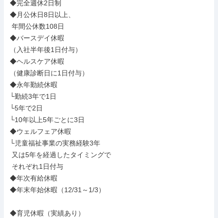
◆完全週休2日制

◆月公休日8日以上、

 年間公休数108日

◆バースデイ休暇

（入社半年後1日付与）

◆ヘルスケア休暇

（健康診断日に1日付与）

◆永年勤続休暇

└勤続3年で1日

└5年で2日

└10年以上5年ごとに3日

◆ウェルフェア休暇

└児童福祉事業の実務経験3年

 又は5年を経過したタイミングで

 それぞれ1日付与

◆年次有給休暇

◆年末年始休暇（12/31～1/3）

◆育児休暇（実績あり）
