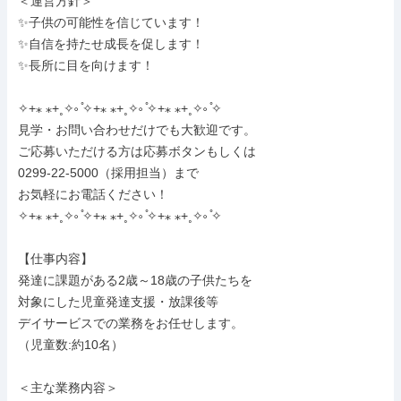
＜運営方針＞

✨子供の可能性を信じています！

✨自信を持たせ成長を促します！

✨長所に目を向けます！

✧+⁎ ⁎+˳✧༚ ̊✧+⁎ ⁎+˳✧༚ ̊✧+⁎ ⁎+˳✧༚ ̊✧

見学・お問い合わせだけでも大歓迎です。

ご応募いただける方は応募ボタンもしくは

0299-22-5000（採用担当）まで

お気軽にお電話ください！

✧+⁎ ⁎+˳✧༚ ̊✧+⁎ ⁎+˳✧༚ ̊✧+⁎ ⁎+˳✧༚ ̊✧

【仕事内容】

発達に課題がある2歳～18歳の子供たちを

対象にした児童発達支援・放課後等

デイサービスでの業務をお任せします。

（児童数:約10名）

＜主な業務内容＞
