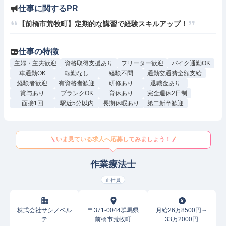
仕事に関するPR
【前橋市荒牧町】定期的な講習で経験スキルアップ！
仕事の特徴
主婦・主夫歓迎
資格取得支援あり
フリーター歓迎
バイク通勤OK
車通勤OK
転勤なし
経験不問
通勤交通費全額支給
経験者歓迎
有資格者歓迎
研修あり
退職金あり
賞与あり
ブランクOK
育休あり
完全週休2日制
面接1回
駅近5分以内
長期休暇あり
第二新卒歓迎
いま見ている求人へ応募してみましょう！
作業療法士
正社員
株式会社サシノベル
〒371-0044群馬県
月給26万8500円～
テ
前橋市荒牧町
33万2000円