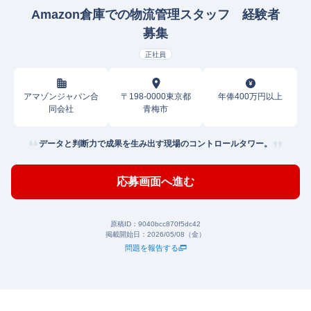
Amazon倉庫での物流管理スタッフ 経験者
募集
正社員
アマゾンジャパン合
〒198-0000東京都
年俸400万円以上
同会社
青梅市
データと判断力で成果を生み出す現場のコントロールタワー。
応募画面へ進む
原稿ID：
9040bcc870f5dc42
掲載開始日：
2026/05/08（金）
問題を報告する