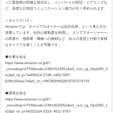
った緊急時の的確な指示出し、メンバーとの対話・ヒアリングな
ど、高度な日本語コミュニケーション能力が日々求められます。

＜キャリアパス＞

Amazonでは「キャリアのオーナーは自分自身」という考え方が
浸透しています。社内公募制度を利用し、エリアマネージャーへ
の昇進や、他部署・職種への挑戦など、自らの意思と行動で多様
なキャリアを築くことが可能です。

◆仕事を知る

https://www.amazon.co.jp/b?
_encoding=UTF8&node=23667623051&ref_=cct_cg_OpsDIEI_3
a1&pf_rd_p=7a406014-27d8- 4462-93f7-
628b160eac7b&pf_rd_r=MC8E694QAP2C5C0747V3

◆環境を知る

https://www.amazon.co.jp/b?
_encoding=UTF8&node=23814520051&ref_=cct_cg_OpsDIEI_1
d1&pf_rd_p=543321b4-332d- 401c-9767-