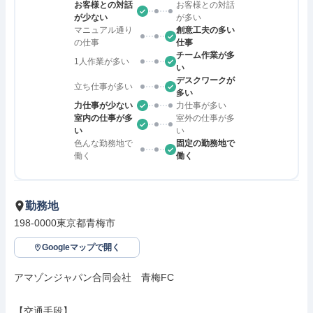
お客様との対話
お客様との対話
が少ない
が多い
マニュアル通り
創意工夫の多い
の仕事
仕事
チーム作業が多
1人作業が多い
い
デスクワークが
立ち仕事が多い
多い
力仕事が少ない
力仕事が多い
室内の仕事が多
室外の仕事が多
い
い
色んな勤務地で
固定の勤務地で
働く
働く
勤務地
198-0000東京都青梅市
Googleマップで開く
アマゾンジャパン合同会社　青梅FC

【交通手段】
