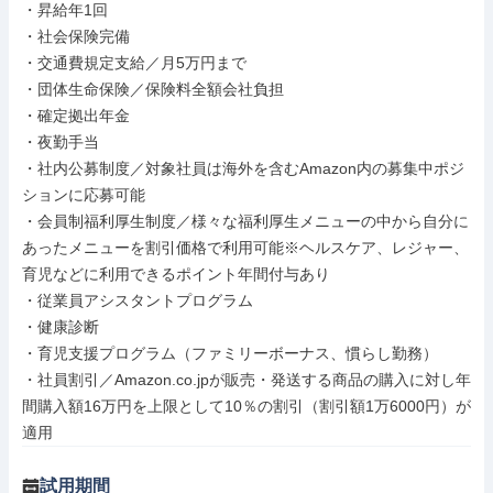
・昇給年1回

・社会保険完備

・交通費規定支給／月5万円まで

・団体生命保険／保険料全額会社負担

・確定拠出年金

・夜勤手当

・社内公募制度／対象社員は海外を含むAmazon内の募集中ポジ
ションに応募可能

・会員制福利厚生制度／様々な福利厚生メニューの中から自分に
あったメニューを割引価格で利用可能※ヘルスケア、レジャー、
育児などに利用できるポイント年間付与あり

・従業員アシスタントプログラム

・健康診断

・育児支援プログラム（ファミリーボーナス、慣らし勤務）

・社員割引／Amazon.co.jpが販売・発送する商品の購入に対し年
間購入額16万円を上限として10％の割引（割引額1万6000円）が
適用
試用期間