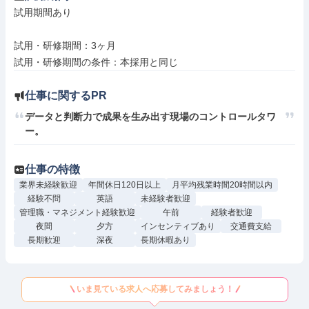
試用期間あり

試用・研修期間：3ヶ月

仕事に関するPR
データと判断力で成果を生み出す現場のコントロールタワ
ー。
仕事の特徴
業界未経験歓迎
年間休日120日以上
月平均残業時間20時間以内
経験不問
英語
未経験者歓迎
管理職・マネジメント経験歓迎
午前
経験者歓迎
夜間
夕方
インセンティブあり
交通費支給
長期歓迎
深夜
長期休暇あり
いま見ている求人へ応募してみましょう！