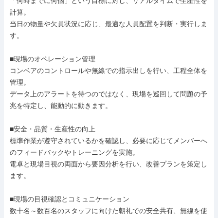
「何時までに何個」という目標に対し、リアルタイムで生産性を
計算。

当日の物量や欠員状況に応じ、最適な人員配置を判断・実行しま
す。

■現場のオペレーション管理

コンベアのコントロールや無線での指示出しを行い、工程全体を
管理。

データ上のアラートを待つのではなく、現場を巡回して問題の予
兆を特定し、能動的に動きます。

■安全・品質・生産性の向上

標準作業が遵守されているかを確認し、必要に応じてメンバーへ
のフィードバックやトレーニングを実施。

電卓と現場目視の両面から要因分析を行い、改善プランを策定し
ます。

■現場の目視確認とコミュニケーション

数十名～数百名のスタッフに向けた朝礼での安全共有、無線を使