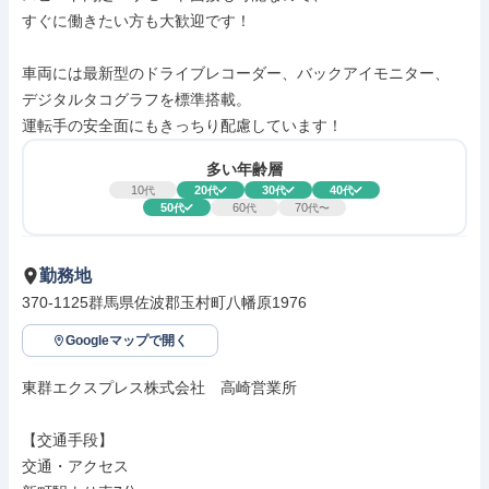
すぐに働きたい方も大歓迎です！

車両には最新型のドライブレコーダー、バックアイモニター、

デジタルタコグラフを標準搭載。

運転手の安全面にもきっちり配慮しています！
多い年齢層
10
20
30
40
代
代
代
代
50
60
70
代
代
代〜
勤務地
370-1125群馬県佐波郡玉村町八幡原1976
Googleマップで開く
東群エクスプレス株式会社　高崎営業所

【交通手段】

交通・アクセス
