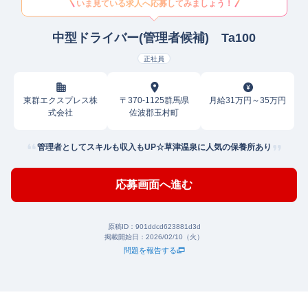
いま見ている求人へ応募してみましょう！
中型ドライバー(管理者候補) Ta100
正社員
東群エクスプレス株
〒370-1125群馬県
月給31万円～35万円
式会社
佐波郡玉村町
管理者としてスキルも収入もUP☆草津温泉に人気の保養所あり
応募画面へ進む
原稿ID：
901ddcd623881d3d
掲載開始日：
2026/02/10（火）
問題を報告する