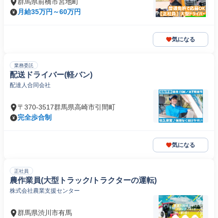
群馬県前橋市宮地町
月給35万円～60万円
気になる
業務委託
配送ドライバー(軽バン)
配達人合同会社
〒370-3517群馬県高崎市引間町
完全歩合制
気になる
正社員
農作業員(大型トラック/トラクターの運転)
株式会社農業支援センター
群馬県渋川市有馬