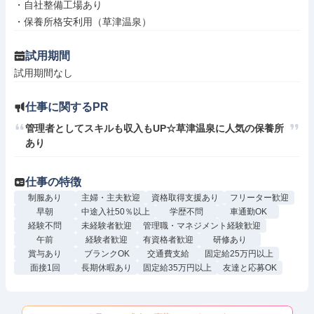
・自社整備工場あり

・保養所格安利用（草津温泉）
試用期間
試用期間なし
仕事に関するPR
管理者としてスキルも収入もUP☆草津温泉に人気の保養所
あり
仕事の特徴
制服あり
主婦・主夫歓迎
資格取得支援あり
フリーター歓迎
早朝
中途入社50％以上
学歴不問
車通勤OK
経験不問
未経験者歓迎
管理職・マネジメント経験歓迎
午前
経験者歓迎
有資格者歓迎
研修あり
賞与あり
ブランクOK
交通費支給
固定給25万円以上
面接1回
長期休暇あり
固定給35万円以上
友達と応募OK