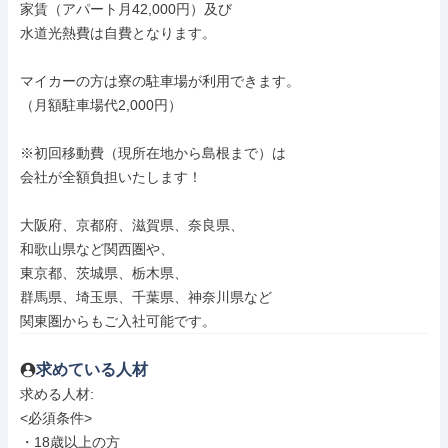
家賃（アパート月42,000円）及び

水道光熱費は自費となります。

マイカーの方は寮の駐車場が利用できます。

（月額駐車場代2,000円）

※初回移動費（現所在地から島根まで）は

会社が全額負担いたします！

大阪府、京都府、滋賀県、奈良県、

和歌山県など関西圏や、

東京都、茨城県、栃木県、

群馬県、埼玉県、千葉県、神奈川県など

関東圏からもご入社可能です。
求めている人材
求める人材: 

<必須条件>

・18歳以上の方
