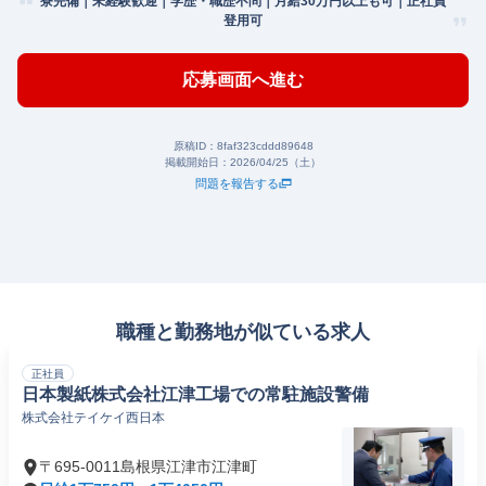
寮完備｜未経験歓迎｜学歴・職歴不問｜月給30万円以上も可｜正社員
登用可
応募画面へ進む
原稿ID：
8faf323cddd89648
掲載開始日：
2026/04/25（土）
問題を報告する
職種と勤務地が似ている求人
正社員
日本製紙株式会社江津工場での常駐施設警備
株式会社テイケイ西日本
〒695-0011島根県江津市江津町