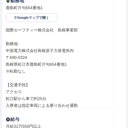
勤務地
鹿島町片句654番地1
Googleマップで開く
国際セーフティー株式会社　島根事業部

勤務地: 

中国電力株式会社島根原子力発電所内

〒690-0324

島根県松江市鹿島町片句654番地1

※転勤なし

【交通手段】

アクセス: 

松江駅から車で約25分

入寮者は指定車両による乗り合わせ通勤
給与
月給31万550円以上
