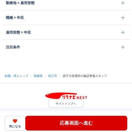
勤務地 × 雇用形態
職種 × 年収
雇用形態 × 年収
注目条件
転職・求人トップ
/
島根県
/
松江市
/
原子力発電所の施設警備スタッフ
サイトトップへ
中途採用をご検討の企業様
利用規約・プライバシーポリシー
サイトマップ
ヘルプ・お問い合わせ
応募画面へ進む
（C）Indeed Inc.
気になる