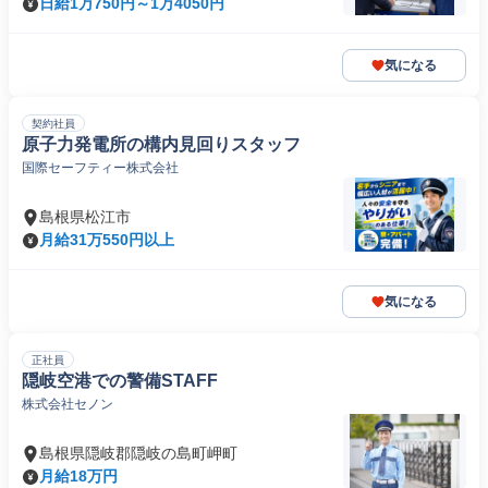
日給1万750円～1万4050円
気になる
契約社員
原子力発電所の構内見回りスタッフ
国際セーフティー株式会社
島根県松江市
月給31万550円以上
気になる
正社員
隠岐空港での警備STAFF
株式会社セノン
島根県隠岐郡隠岐の島町岬町
月給18万円