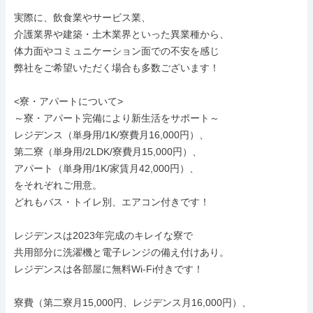
実際に、飲食業やサービス業、

介護業界や建築・土木業界といった異業種から、

体力面やコミュニケーション面での不安を感じ

弊社をご希望いただく場合も多数ございます！

<寮・アパートについて>

～寮・アパート完備により新生活をサポート～

レジデンス（単身用/1K/寮費月16,000円）、

第二寮（単身用/2LDK/寮費月15,000円）、

アパート（単身用/1K/家賃月42,000円）、

をそれぞれご用意。

どれもバス・トイレ別、エアコン付きです！

レジデンスは2023年完成のキレイな寮で

共用部分に洗濯機と電子レンジの備え付けあり。

レジデンスは各部屋に無料Wi-Fi付きです！

寮費（第二寮月15,000円、レジデンス月16,000円）、
