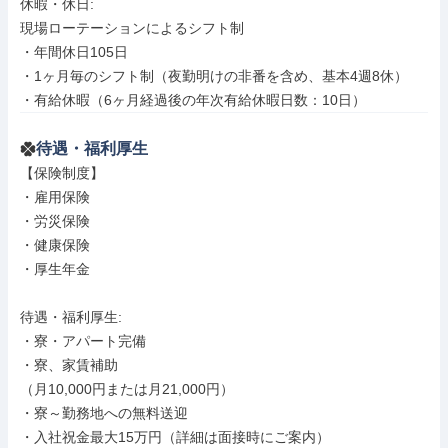
休暇・休日: 

現場ローテーションによるシフト制

・年間休日105日

・1ヶ月毎のシフト制（夜勤明けの非番を含め、基本4週8休）

・有給休暇（6ヶ月経過後の年次有給休暇日数：10日）
待遇・福利厚生
【保険制度】

・雇用保険

・労災保険

・健康保険

・厚生年金

待遇・福利厚生: 

・寮・アパート完備

・寮、家賃補助

（月10,000円または月21,000円）

・寮～勤務地への無料送迎

・入社祝金最大15万円（詳細は面接時にご案内）
