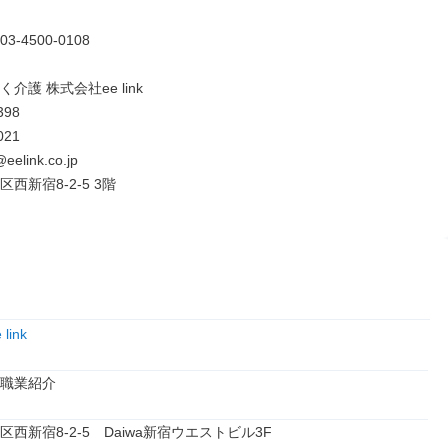
-4500-0108

介護 株式会社ee link

98

21

@eelink.co.jp

西新宿8-2-5 3階
link
職業紹介
西新宿8-2-5　Daiwa新宿ウエストビル3F