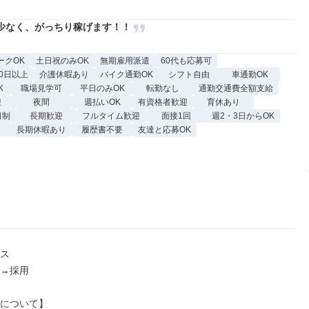
少なく、がっちり稼げます！！
ークOK
土日祝のみOK
無期雇用派遣
60代も応募可
0日以上
介護休暇あり
バイク通勤OK
シフト自由
車通勤OK
K
職場見学可
平日のみOK
転勤なし
通勤交通費全額支給
迎
夜間
週払いOK
有資格者歓迎
育休あり
日制
長期歓迎
フルタイム歓迎
面接1回
週2・3日からOK
長期休暇あり
履歴書不要
友達と応募OK
ス

→採用

について】
