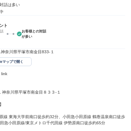
対話は多い

中
ント
話
お客様との対話
が多い
201神奈川県平塚市南金目833‐１
gleマップで開く
ink

201 神奈川県平塚市南金目８３３‐１



原線 東海大学前南口徒歩約32分、小田急小田原線 鶴巻温泉南口徒歩
小田急小田原線/東京メトロ千代田線 伊勢原南口徒歩約65分