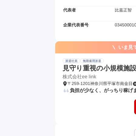
代表者
比嘉正智
企業代表番号
03450001
いま見
派遣社員
無期雇用派遣
見守り重視の小規模施
株式会社ee link
〒259-1201神奈川県平塚市南金目
負担が少なく、がっちり稼げ