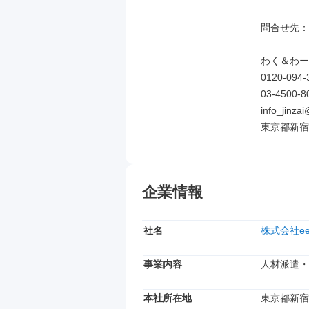
問合せ先：03
わく＆わーく
0120-094-3
03‐4500‐80
info_jinzai
東京都新宿区
企業情報
社名
株式会社ee 
事業内容
人材派遣・
本社所在地
東京都新宿区