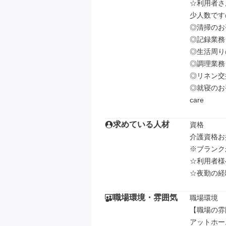
☆利用者さ
少人数です
◎清掃のお
◎記録業務

◎生活周り
◎調理業務
◎リネン交換
◎就寝のお
care
求めている人材
資格

介護資格お
※ブランク
☆利用者様
☆夜勤の経
職場環境・雰囲気
職場環境

【職場の雰
アットホーム