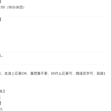


9:00（90分休憩）


し
K、友達と応募OK、履歴書不要、60代も応募可、職場見学可、面接1
名】





ス