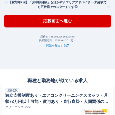
【賞与年2回】「お客様目線」を活かす☆エリアアドバイザー/未経験で
も正社員でのスタートです◎
応募画面へ進む
原稿ID：
8dbe32c61632ec45
掲載開始日：
2026/04/20（月）
問題を報告する
職種と勤務地が似ている求人
業務委託
独立支援制度あり・エアコンクリーニングスタッフ・月
収73万円以上可能・賞与あり・直行直帰・人間関係の悩
クリーニングBASE
みゼロ・未経験スタートが8割・手厚い研修で安心スタ
ート