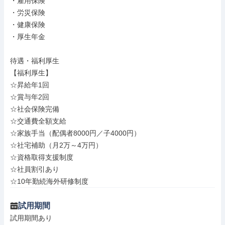
・雇用保険

・労災保険

・健康保険

・厚生年金

待遇・福利厚生

【福利厚生】

☆昇給年1回

☆賞与年2回

☆社会保険完備

☆交通費全額支給

☆家族手当（配偶者8000円／子4000円）

☆社宅補助（月2万～4万円）

☆資格取得支援制度

☆社員割引あり

☆10年勤続海外研修制度
試用期間
試用期間あり
