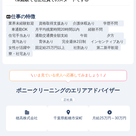
仕事の特徴
業界未経験歓迎
資格取得支援あり
介護休暇あり
学歴不問
車通勤OK
月平均残業時間20時間以内
経験不問
住宅手当あり
通勤交通費全額支給
午前
夕方
賞与あり
育休あり
完全週休2日制
インセンティブあり
女性が活躍中
固定給25万円以上
社割あり
第二新卒歓迎
寮・社宅あり
いま見ている求人へ応募してみましょう！
ポニークリーニングのエリアアドバイザー
正社員
穂高株式会社
千葉県船橋市栄町
月給25万円～30万円