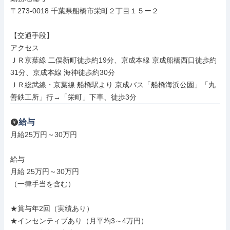
〒273-0018 千葉県船橋市栄町２丁目１５ー２

【交通手段】

アクセス

ＪＲ京葉線 二俣新町徒歩約19分、京成本線 京成船橋西口徒歩約
31分、京成本線 海神徒歩約30分

ＪＲ総武線・京葉線 船橋駅より 京成バス「船橋海浜公園」「丸
善鉄工所」行→「栄町」下車、徒歩3分
給与
月給25万円～30万円

給与

月給 25万円～30万円

（一律手当を含む）

★賞与年2回（実績あり）

★インセンティブあり（月平均3～4万円）
