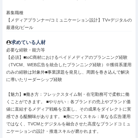
募集職種

【メディアプランナー/コミュニケーション設計】TV×デジタルの
最適化/ビール
求めている人材
必要な経験・能力等

【必須】■toC商材におけるペイドメディアのプランニング経験
（TVCM、WEB広告を統合したプランニング経験）※獲得系運用
のみの経験は対象外■事業課題を発見し、周囲を巻き込んで解決
に導いたリーダーシップ経験

【魅力】■働き方：フレックスタイム制・在宅勤務可で柔軟に働
くことができます。 ■やりがい：各ブランドの売上やブランド価
値に直結するメディア戦略を立案し、その成果をダイレクトに実
感できる醍醐味があります。 ■身につくスキル：単なる広告運用
ではなく、TVCMとデジタルを融合させた高度なブランドコミュ
ニケーションの設計・推進スキルが磨かれます。
