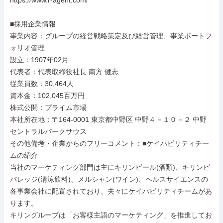
https://www.r-agent.com/

■採用企業情報

事業内容：グループの経営戦略策定及び経営管理、事業ポートフ
ォリオ管理

設立：1907年02月

代表者：代表取締役社長 南方 健志

従業員数：30,464人

資本金：102,045百万円

株式公開：プライム市場

本社所在地：〒164-0001 東京都中野区 中野４－１０－２ 中野
セントラルパークサウス

その他備考・企業からのフリーコメント：■ケイパビリティチー
ムの紹介

当社のマーケティング部門は主にキリンビール(酒類)、キリンビ
バレッジ(清涼飲料)、メルシャン(ワイン)、ヘルスサイエンスの
各事業会社に配置されており、夫々にケイパビリティチームがあ
ります。

キリングループは「お客様主語のマーケティング」を推進してお