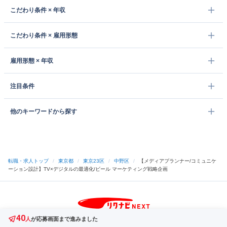
こだわり条件 × 年収
こだわり条件 × 雇用形態
雇用形態 × 年収
注目条件
他のキーワードから探す
転職・求人トップ
/
東京都
/
東京23区
/
中野区
/
【メディアプランナー/コミュニケ
ーション設計】TV×デジタルの最適化/ビール マーケティング戦略企画
40
サイトトップへ
人
が応募画面まで進みました