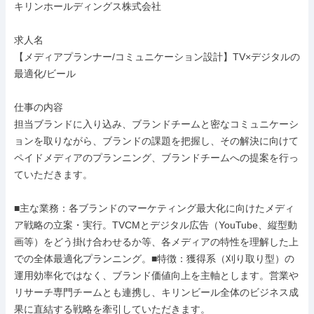
キリンホールディングス株式会社

求人名

【メディアプランナー/コミュニケーション設計】TV×デジタルの
最適化/ビール

仕事の内容

担当ブランドに入り込み、ブランドチームと密なコミュニケーシ
ョンを取りながら、ブランドの課題を把握し、その解決に向けて
ペイドメディアのプランニング、ブランドチームへの提案を行っ
ていただきます。

■主な業務：各ブランドのマーケティング最大化に向けたメディ
ア戦略の立案・実行。TVCMとデジタル広告（YouTube、縦型動
画等）をどう掛け合わせるか等、各メディアの特性を理解した上
での全体最適化プランニング。■特徴：獲得系（刈り取り型）の
運用効率化ではなく、ブランド価値向上を主軸とします。営業や
リサーチ専門チームとも連携し、キリンビール全体のビジネス成
果に直結する戦略を牽引していただきます。
