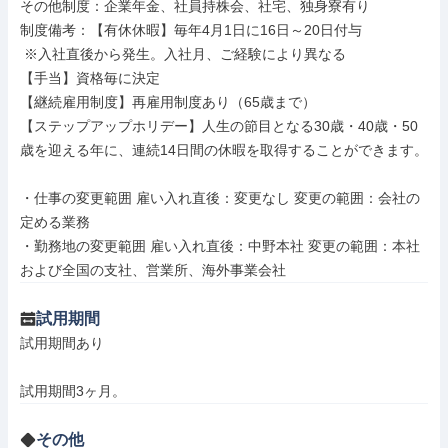
その他制度：企業年金、社員持株会、社宅、独身寮有り

制度備考：【有休休暇】毎年4月1日に16日～20日付与

 ※入社直後から発生。入社月、ご経験により異なる

【手当】資格毎に決定

【継続雇用制度】再雇用制度あり（65歳まで）

【ステップアップホリデー】人生の節目となる30歳・40歳・50
歳を迎える年に、連続14日間の休暇を取得することができます。

・仕事の変更範囲 雇い入れ直後：変更なし 変更の範囲：会社の
定める業務

・勤務地の変更範囲 雇い入れ直後：中野本社 変更の範囲：本社
および全国の支社、営業所、海外事業会社
試用期間
試用期間あり

試用期間3ヶ月。
その他