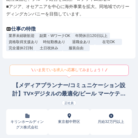
■アジア、オセアニアを中心に海外事業を拡大。同地域でのリー
ディングカンパニーを目指しています。
仕事の特徴
業界未経験歓迎
副業・WワークOK
年間休日120日以上
資格取得支援あり
時短勤務あり
退職金あり
在宅OK
完全週休2日制
土日祝休み
服装自由
いま見ている求人へ応募してみましょう！
【メディアプランナー/コミュニケーション設
計】TV×デジタルの最適化/ビール マーケティ
ング戦略企画
正社員
キリンホールディン
東京都中野区
月給32万円以上
グス株式会社