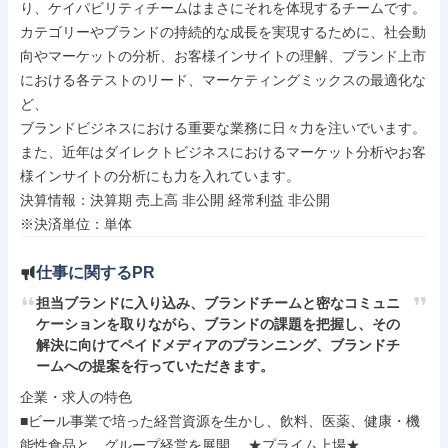
り、ケイパビリティチームはまさにそれを体現するチームです。

カテゴリーやブランドの持続的な成長を実現するために、社会動
向やマーケットの分析、お客様インサイトの理解、ブランド上市
における各テストのリード、マーケティングミックスの最適化な
ど、

ブランドビジネスにおける重要な業務に日々力を注いでいます。

また、近年はダイレクトビジネスにおけるマーケット分析やお客
様インサイトの分析にも力を入れています。

決算情報：決算期 売上高 非公開 経常利益 非公開

※決済単位：単体
仕事に関するPR
担当ブランドに入り込み、ブランドチームと密なコミュニ
ケーションを取りながら、ブランドの課題を把握し、その
解決に向けてペイドメディアのプランニング、ブランドチ
ームへの提案を行っていただきます。
企業・求人の特色

■ビール事業で培った経営資源を生かし、飲料、医薬、健康・機
能性食品と、グループ経営を展開。 ★プライム上場★
