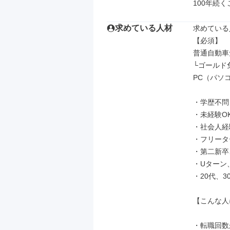
100年続
求めている人材
求めている
【必須】

普通自動車
└ゴールド
PC（パソ
・学歴不問
・未経験OK
・社会人経
・フリータ
・第二新卒、
・Uターン、
・20代、3
【こんな人
・転職回数