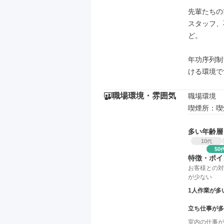
先輩たちの
スタッフ、
ど。

年功序列制
ける環境で
職場環境・雰囲気
職場環境

喫煙所：喫
多い年齢層
10
代
50
特徴・ポイ
お客様との対
が少ない
1人作業が多
立ち仕事が多
室内の仕事が