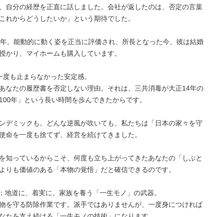
、自分の経歴を正直に話しました。会社が返したのは、否定の言葉
これからどうしたいか」という期待でした。

2年。能動的に動く姿を正当に評価され、所長となった今、彼は結婚
授かり、マイホームも購入しています。

、一度も止まらなかった安定感。

あなたの履歴書を否定しない理由。それは、三共消毒が大正14年の
100年」という長い時間を歩んできたからです。

ンデミックも。どんな逆風が吹いても、私たちは「日本の家々を守
使命を一度も捨てず、経営を続けてきました。

を知っているからこそ、何度も立ち上がってきたあなたの「しぶと
よりも価値のある「本物の覚悟」だと確信できるのです。

容：地道に、着実に。家族を養う「一生モノ」の武器。

物を守る防除作業です。派手ではありませんが、一度身につければ
なたを支え続ける「一生モノの技術」になります。
