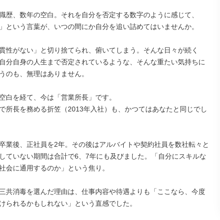
職歴、数年の空白。それを自分を否定する数字のように感じて、
」という言葉が、いつの間にか自分を追い詰めてはいませんか。

貫性がない」と切り捨てられ、俯いてしまう。そんな日々が続く
自分自身の人生まで否定されているような、そんな重たい気持ちに
うのも、無理はありません。

年の空白を経て、今は「営業所長」です。

で所長を務める折笠（2013年入社）も、かつてはあなたと同じでし
卒業後、正社員を2年。その後はアルバイトや契約社員を数社転々と
していない期間は合計で6、7年にも及びました。「自分にスキルな
社会に通用するのか」という焦り。

三共消毒を選んだ理由は、仕事内容や待遇よりも「ここなら、今度
けられるかもしれない」という直感でした。
