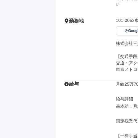
い
101-00
勤務地
Goo
株式会社三
【交通手段】
交通・アク
東京メトロ
給与
月給25万70
給与詳細

基本給：月給 
固定残業代
【一律手当】