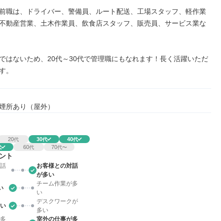
前職は、ドライバー、警備員、ルート配送、工場スタッフ、軽作業
不動産営業、土木作業員、飲食店スタッフ、販売員、サービス業な
ではないため、20代～30代で管理職にもなれます！長く活躍いただ
す。
煙所あり（屋外）
20
30
40
代
代
代
60
70
代
代
代〜
ント
話
お客様との対話
が多い
チーム作業が多
い
い
デスクワークが
い
多い
多
室外の仕事が多