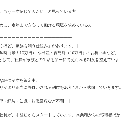
、もう一度信じてみたい」と思っている方

めに、定年まで安心して働ける環境を求めている方

￣￣￣￣￣￣￣￣￣￣￣￣￣￣￣￣￣￣

くほど、家族も潤う仕組み」があります。】

学時（最大10万円） や出産・育児時（10万円）のお祝い金など、

業として、社員が家族との生活を第一に考えられる制度を整えていま
な評価制度を策定中。

りがより正当に評価がされる制度を26年4月から稼働していきます。

歴・経験・知識・転職回数など不問！】

社員が、未経験からスタートしています。異業種からの転職者ばか