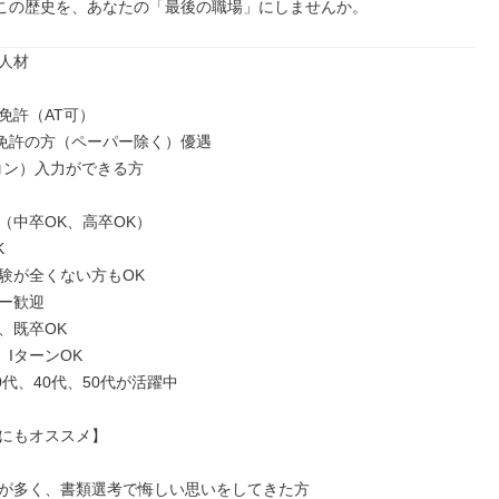
くこの歴史を、あなたの「最後の職場」にしませんか。
人材

免許（AT可）

免許の方（ペーパー除く）優遇

コン）入力ができる方

（中卒OK、高卒OK）



験が全くない方もOK

ー歓迎

既卒OK

IターンOK

0代、40代、50代が活躍中

にもオススメ】

が多く、書類選考で悔しい思いをしてきた方
