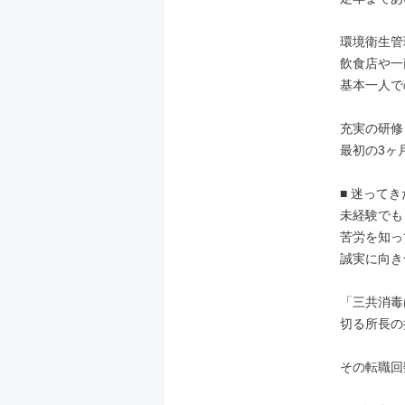
環境衛生管
飲食店や一
基本一人で
充実の研修：
最初の3ヶ
■ 迷って
未経験でも
苦労を知っ
誠実に向き
「三共消毒
切る所長の
その転職回