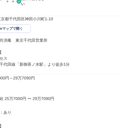
い
52東京都千代田区神田小川町1-10
gleマップで開く
共消毒　東京千代田営業所



セス

千代田線「新御茶ノ水駅」より徒歩1分
00円～29万7090円

25万7000円 〜 29万7090円

：あり


