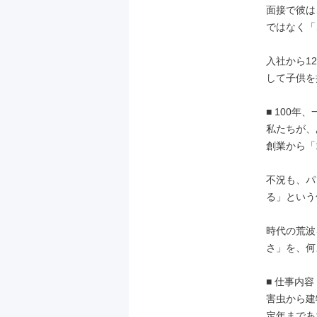
面接で彼は
ではなく「
入社から1
して子供を
■ 100年
私たちが、
創業から「
不況も、パ
る」という
時代の荒波
さ」を、何
■ 仕事内
害虫から建
定年まであ