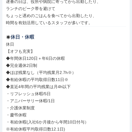
遅番の日は、役所や病院に寄ってから出勤したり、

ランチのピーク帯を避けて

ちょっと遅めのごはんを食べてから出勤したり、

時間を有効活用しているスタッフが多いです。
休日・休暇
休日

【オフも充実】

◆年間休日120日＋年6日の休暇

◆完全週休2日制

◆ほぼ残業なし（平均残業月2.7h※）

◆有給休暇の平均取得日数11日※

◆直近4年間の平均残業は月4h以下

・リフレッシュ休暇/5日

・アニバーサリー休暇/1日

・介護休業制度

・慶弔休暇

・有給休暇(入社6か月後から年間10日付与）

※有給休暇平均取得日数12.1日)
