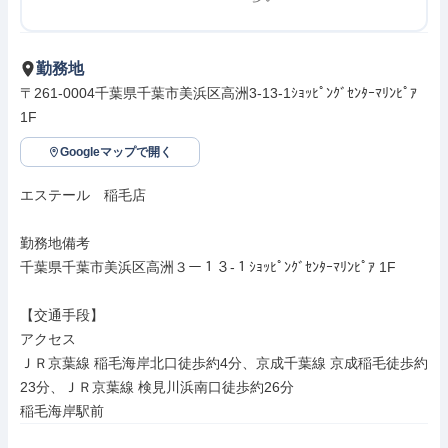
勤務地
〒261-0004千葉県千葉市美浜区高洲3-13‐1ｼｮｯﾋﾟﾝｸﾞｾﾝﾀｰﾏﾘﾝﾋﾟｱ
1F
Googleマップで開く
エステール　稲毛店

勤務地備考

千葉県千葉市美浜区高洲３ー１３‐１ｼｮｯﾋﾟﾝｸﾞｾﾝﾀｰﾏﾘﾝﾋﾟｱ 1F

【交通手段】

アクセス

ＪＲ京葉線 稲毛海岸北口徒歩約4分、京成千葉線 京成稲毛徒歩約
23分、ＪＲ京葉線 検見川浜南口徒歩約26分

稲毛海岸駅前