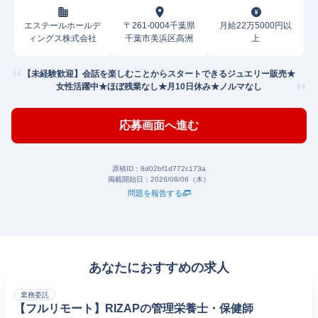
エステールホールデ
〒261-0004千葉県
月給22万5000円以
ィングス株式会社
千葉市美浜区高洲
上
【未経験歓迎】会話を楽しむことからスタートできるジュエリー販売★
女性活躍中★ほぼ残業なし★月10日休み★ノルマなし
応募画面へ進む
原稿ID：
8d02bf1d772c173a
掲載開始日：
2026/08/06（木）
問題を報告する
あなたにおすすめの求人
業務委託
【フルリモート】RIZAPの管理栄養士・保健師