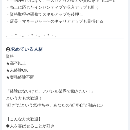
・年功序列ではなく、一人ひとりの実力や貢献を正当に評価

・売上に応じたインセンティブで収入アップも叶う

・資格取得や研修でスキルアップを後押し

・店長・マネージャーへのキャリアアップも目指せる

。・＊・。・＊・。・＊・。
求めている人材
資格

★高卒以上

★未経験OK

★実務経験不問

「経験はないけど、アパレル業界で働きたい！」

という方も大歓迎！

“好き”だという気持ちや、あなたの“好奇心”が強みに♪

【こんな方大歓迎】

◆人を喜ばせることが好き
