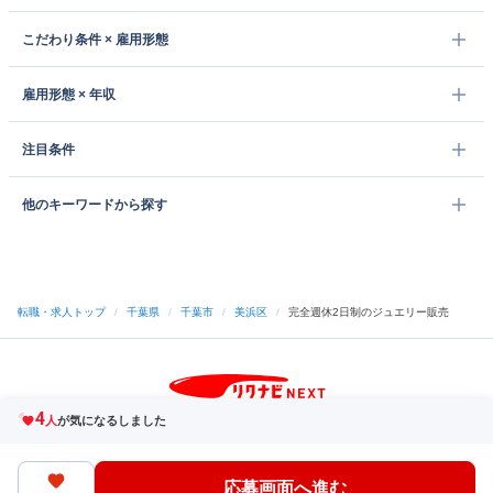
こだわり条件 × 雇用形態
雇用形態 × 年収
注目条件
他のキーワードから探す
転職・求人トップ
/
千葉県
/
千葉市
/
美浜区
/
完全週休2日制のジュエリー販売
4
サイトトップへ
人
が気になるしました
中途採用をご検討の企業様
利用規約・プライバシーポリシー
サイトマップ
ヘルプ・お問い合わせ
応募画面へ進む