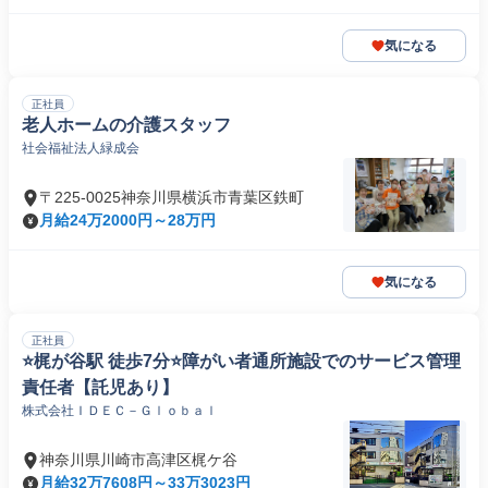
気になる
正社員
老人ホームの介護スタッフ
社会福祉法人緑成会
〒225-0025神奈川県横浜市青葉区鉄町
月給24万2000円～28万円
気になる
正社員
⭐梶が谷駅 徒歩7分⭐障がい者通所施設でのサービス管理
責任者【託児あり】
株式会社ＩＤＥＣ－Ｇｌｏｂａｌ
神奈川県川崎市高津区梶ケ谷
月給32万7608円～33万3023円