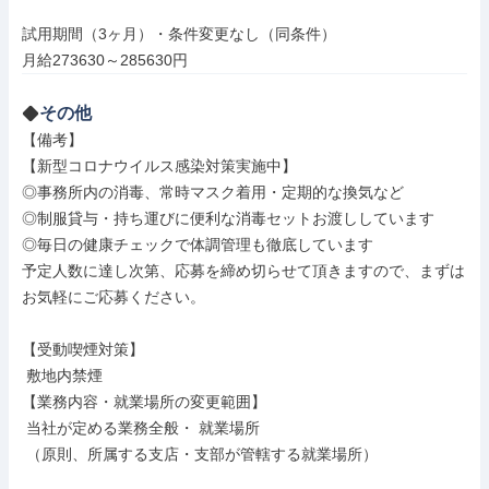
試用期間（3ヶ月）・条件変更なし（同条件）

月給273630～285630円
その他
【備考】

【新型コロナウイルス感染対策実施中】

◎事務所内の消毒、常時マスク着用・定期的な換気など

◎制服貸与・持ち運びに便利な消毒セットお渡ししています

◎毎日の健康チェックで体調管理も徹底しています

予定人数に達し次第、応募を締め切らせて頂きますので、まずは
お気軽にご応募ください。

【受動喫煙対策】

 敷地内禁煙

【業務内容・就業場所の変更範囲】

 当社が定める業務全般・ 就業場所

 （原則、所属する支店・支部が管轄する就業場所）
