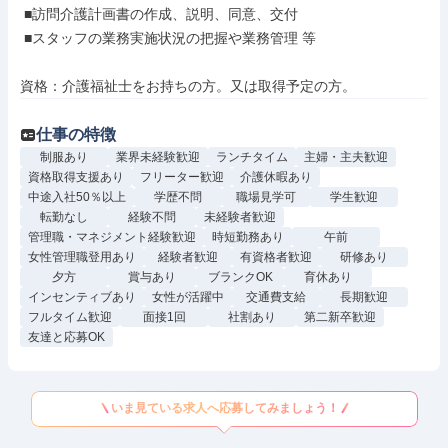
 ■訪問介護計画書の作成、説明、同意、交付

 ■スタッフの業務実施状況の把握や業務管理 等

資格：介護福祉士をお持ちの方。又は取得予定の方。
仕事の特徴
制服あり
業界未経験歓迎
ランチタイム
主婦・主夫歓迎
資格取得支援あり
フリーター歓迎
介護休暇あり
中途入社50％以上
学歴不問
職場見学可
学生歓迎
転勤なし
経験不問
未経験者歓迎
管理職・マネジメント経験歓迎
時短勤務あり
午前
女性管理職登用あり
経験者歓迎
有資格者歓迎
研修あり
夕方
賞与あり
ブランクOK
育休あり
インセンティブあり
女性が活躍中
交通費支給
長期歓迎
フルタイム歓迎
面接1回
社割あり
第二新卒歓迎
友達と応募OK
いま見ている求人へ応募してみましょう！