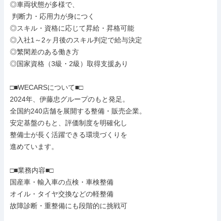
◎車両状態が多様で、

 判断力・応用力が身につく

◎スキル・資格に応じて昇給・昇格可能

◎入社1～2ヶ月後のスキル判定で給与決定

◎繁閑差のある働き方

◎国家資格（3級・2級）取得支援あり

□■WECARSについて■□

2024年、伊藤忠グループのもと発足。

全国約240店舗を展開する整備・販売企業。

安定基盤のもと、評価制度を明確化し

整備士が長く活躍できる環境づくりを

進めています。

□■業務内容■□

国産車・輸入車の点検・車検整備

オイル・タイヤ交換などの軽整備

故障診断・重整備にも段階的に挑戦可
