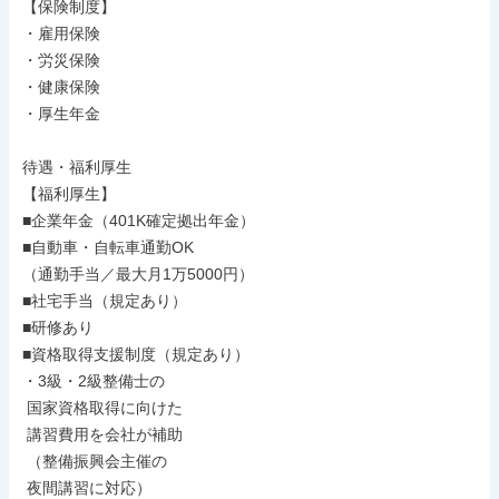
【保険制度】

・雇用保険

・労災保険

・健康保険

・厚生年金

待遇・福利厚生

【福利厚生】

■企業年金（401K確定拠出年金）

■自動車・自転車通勤OK

（通勤手当／最大月1万5000円）

■社宅手当（規定あり）

■研修あり

■資格取得支援制度（規定あり）

・3級・2級整備士の

 国家資格取得に向けた

 講習費用を会社が補助

 （整備振興会主催の

 夜間講習に対応）
