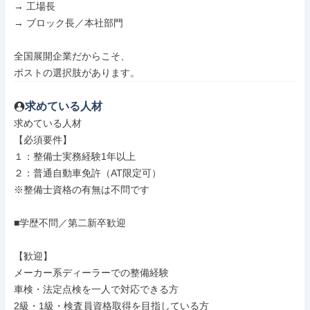
→ 工場長

→ ブロック長／本社部門

全国展開企業だからこそ、

ポストの選択肢があります。
求めている人材
求めている人材

【必須要件】

１：整備士実務経験1年以上

２：普通自動車免許（AT限定可）

※整備士資格の有無は不問です

■学歴不問／第二新卒歓迎

【歓迎】

メーカー系ディーラーでの整備経験

車検・法定点検を一人で対応できる方

2級・1級・検査員資格取得を目指している方
