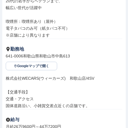
20代の若手からベテランまで、

幅広い世代が活躍中

喫煙所：喫煙所あり（屋外）

電子タバコのみ可（紙タバコ不可）

※店舗により異なります
勤務地
641-0006和歌山県和歌山市中島613
Googleマップで開く
株式会社WECARS(ウィーカーズ)　和歌山店/4SV

【交通手段】

交通・アクセス

国体道路沿い、小雑賀交差点近くの店舗です。
給与
月給26万9600円～44万7200円
