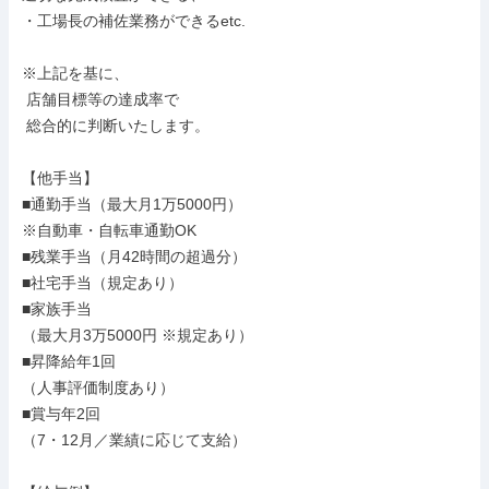
・工場長の補佐業務ができるetc.

※上記を基に、

 店舗目標等の達成率で

 総合的に判断いたします。

【他手当】

■通勤手当（最大月1万5000円）

※自動車・自転車通勤OK

■残業手当（月42時間の超過分）

■社宅手当（規定あり）

■家族手当

（最大月3万5000円 ※規定あり）

■昇降給年1回

（人事評価制度あり）

■賞与年2回

（7・12月／業績に応じて支給）
