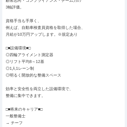
顧客志向・コンプライアンス・チーム力の

3軸評価。

資格手当も手厚く、

例えば、自動車検査員資格を取得した場合、

月給が10万円アップします。※規定あり

□■設備環境■□

◎四輪アライメント測定器

◎リフト平均8～12基

◎1人1レーン制

◎明るく開放的な整備スペース

効率と安全性を両立した設備環境で、

整備に集中できます。

□■将来のキャリア■□

一般整備士

→ チーフ
