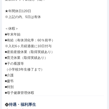
★年間休日120日

※上記の内、5日は有休

＜休暇＞

■年末年始

■有給（有休消化率：60％前半）

※入社6ヶ月経過後に10日付与

■産前産後休業（取得実績あり）

■育児休業（取得実績あり）

■子の看護等

（小学校3年生修了まで）

■介護

■慶弔

■特別

■母子健康管理休暇
待遇・福利厚生