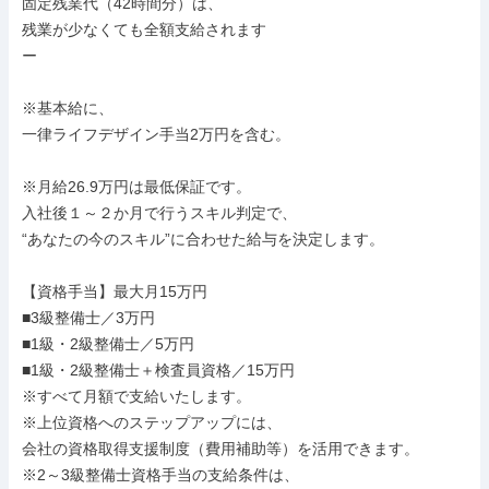
固定残業代（42時間分）は、

残業が少なくても全額支給されます

ー

※基本給に、

一律ライフデザイン手当2万円を含む。

※月給26.9万円は最低保証です。

入社後１～２か月で行うスキル判定で、

“あなたの今のスキル”に合わせた給与を決定します。

【資格手当】最大月15万円

■3級整備士／3万円

■1級・2級整備士／5万円

■1級・2級整備士＋検査員資格／15万円

※すべて月額で支給いたします。

※上位資格へのステップアップには、

会社の資格取得支援制度（費用補助等）を活用できます。

※2～3級整備士資格手当の支給条件は、
