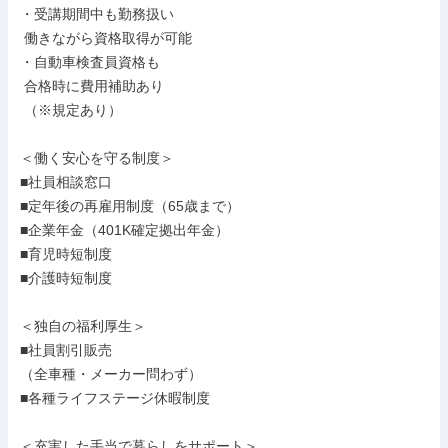
・受講期間中も勤務扱い

 働きながら資格取得が可能

・自動車検査員資格も

 合格時に費用補助あり

 （※規定あり）

＜働く安心を守る制度＞

■社員相談窓口

■定年後の再雇用制度（65歳まで）

■企業年金（401K確定拠出年金）

■育児時短制度

■介護時短制度

＜独自の福利厚生＞

■社員割引販売

（全車種・メーカー問わず）

■各種ライフステージ休暇制度

＜充実した手当で暮らしをサポート＞
