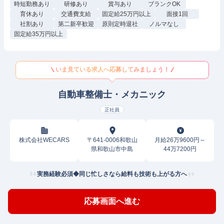
時短勤務あり
研修あり
賞与あり
ブランクOK
育休あり
交通費支給
固定給25万円以上
面接1回
社割あり
第二新卒歓迎
原則定時退社
ノルマなし
固定給35万円以上
いま見ている求人へ応募してみましょう！
自動車整備士・メカニック
正社員
株式会社WECARS
〒641-0006和歌山
月給26万9600円～
県和歌山市中島
44万7200円
実務経験必須◆同じ忙しさなら給料も技術も上がる方へ
応募画面へ進む