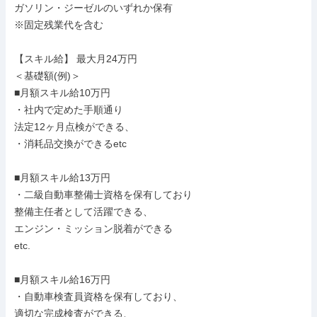
ガソリン・ジーゼルのいずれか保有

※固定残業代を含む

【スキル給】 最大月24万円

＜基礎額(例)＞

■月額スキル給10万円

・社内で定めた手順通り

法定12ヶ月点検ができる、

・消耗品交換ができるetc

■月額スキル給13万円

・二級自動車整備士資格を保有しており

整備主任者として活躍できる、

エンジン・ミッション脱着ができる

etc.

■月額スキル給16万円

・自動車検査員資格を保有しており、

適切な完成検査ができる、
