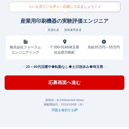
いま見ている求人へ応募してみましょう！
産業用印刷機器の実験評価エンジニア
派遣社員
無期雇用派遣
株式会社フォーラム
〒350-0166埼玉県
月給35万円～55万円
エンジニアリング
比企郡川島町
20～40代活躍中◆転勤なし◆土日祝休み◆埼玉県
応募画面へ進む
原稿ID：
8c1566d0444703de
掲載開始日：
2024/10/09（水）
問題を報告する