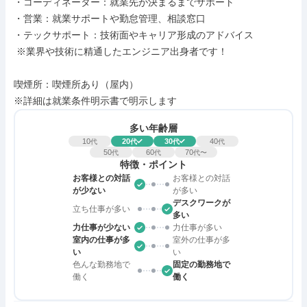
・コーディネーター：就業先が決まるまでサポート

・営業：就業サポートや勤怠管理、相談窓口

・テックサポート：技術面やキャリア形成のアドバイス

 ※業界や技術に精通したエンジニア出身者です！

喫煙所：喫煙所あり（屋内）

※詳細は就業条件明示書で明示します
多い年齢層
10
20
30
40
代
代
代
代
50
60
70
代
代
代〜
特徴・ポイント
お客様との対話
お客様との対話
が少ない
が多い
デスクワークが
立ち仕事が多い
多い
力仕事が少ない
力仕事が多い
室内の仕事が多
室外の仕事が多
い
い
色んな勤務地で
固定の勤務地で
働く
働く