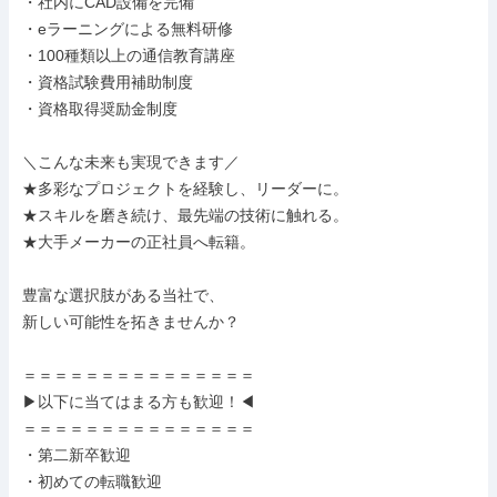
・社内にCAD設備を完備

・eラーニングによる無料研修

・100種類以上の通信教育講座

・資格試験費用補助制度

・資格取得奨励金制度

＼こんな未来も実現できます／

★多彩なプロジェクトを経験し、リーダーに。

★スキルを磨き続け、最先端の技術に触れる。

★大手メーカーの正社員へ転籍。

豊富な選択肢がある当社で、

新しい可能性を拓きませんか？

＝＝＝＝＝＝＝＝＝＝＝＝＝＝＝

▶以下に当てはまる方も歓迎！◀

＝＝＝＝＝＝＝＝＝＝＝＝＝＝＝

・第二新卒歓迎

・初めての転職歓迎
