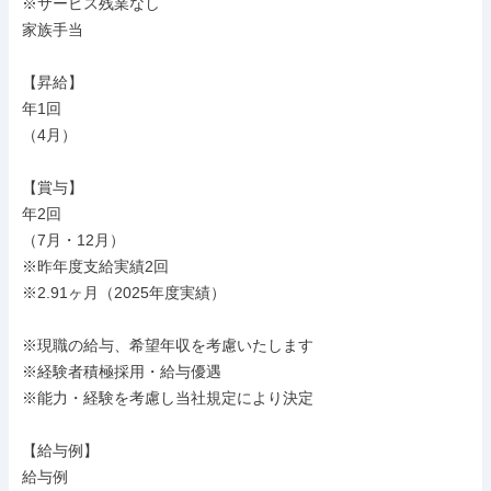
※サービス残業なし

家族手当

【昇給】

年1回

（4月）

【賞与】

年2回

（7月・12月）

※昨年度支給実績2回

※2.91ヶ月（2025年度実績）

※現職の給与、希望年収を考慮いたします

※経験者積極採用・給与優遇

※能力・経験を考慮し当社規定により決定

【給与例】

給与例
