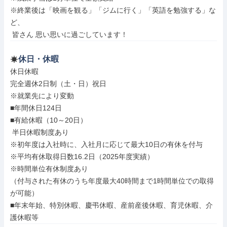
※終業後は「映画を観る」「ジムに行く」「英語を勉強する」な
ど、

 皆さん 思い思いに過ごしています！
休日・休暇
休日休暇

完全週休2日制（土・日）祝日

※就業先により変動

■年間休日124日

■有給休暇（10～20日）

 半日休暇制度あり

※初年度は入社時に、入社月に応じて最大10日の有休を付与

※平均有休取得日数16.2日（2025年度実績）

※時間単位有休制度あり

（付与された有休のうち年度最大40時間まで1時間単位での取得
が可能）

■年末年始、特別休暇、慶弔休暇、産前産後休暇、育児休暇、介
護休暇等