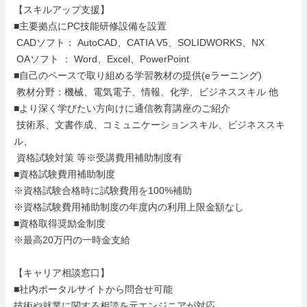
【スキルアップ支援】

■主要拠点にPC技能研修設備を設置

 CADソフト： AutoCAD、CATIA V5、SOLIDWORKS、NX

 OAソフト ： Word、Excel、PowerPoint

■自己のペースで取り組める学習教材の提供(eラーニング)

 教材分野：機械、電気電子、情報、化学、ビジネススキル 他

■より深く学びたい方向けに通信教育講座のご紹介

 技術系、文書作成、コミュニケーションスキル、ビジネススキ
ル、

 資格試験対策 等※受講費用補助制度有

■資格試験費用補助制度

※資格試験合格時に試験費用を100%補助

※資格試験費用補助制度の年度内の利用上限金額なし

■資格取得奨励金制度

※最高20万円の一時金支給

【キャリア相談窓口】

■社内ポータルサイトから問合せ可能

技術や就業に関する相談を元エンジニアが対応