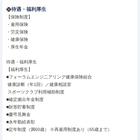
待遇・福利厚生
【保険制度】

・雇用保険

・労災保険

・健康保険

・厚生年金

待遇・福利厚生

【福利厚生】

■フォーラムエンジ二アリング健康保険組合

 健康診断（年1回）／健康相談室

 スポーツクラブ利用補助制度

■確定拠出年金制度

■財形貯蓄制度

■慶弔見舞金

■永年勤続表彰

■定年制度（満60歳） ※再雇用制度あり（65歳まで）
