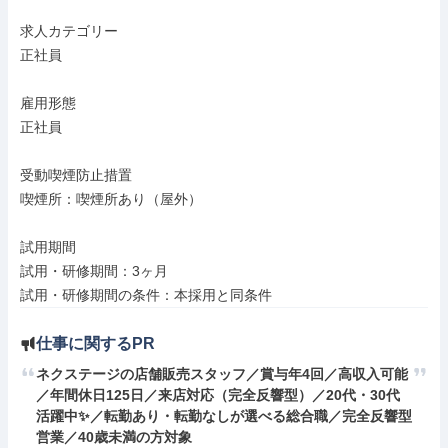
求人カテゴリー

正社員

雇用形態

正社員

受動喫煙防止措置

喫煙所：喫煙所あり（屋外）

試用期間

試用・研修期間：3ヶ月

試用・研修期間の条件：本採用と同条件
仕事に関するPR
ネクステージの店舗販売スタッフ／賞与年4回／高収入可能
／年間休日125日／来店対応（完全反響型）／20代・30代
活躍中✨／転勤あり・転勤なしが選べる総合職／完全反響型
営業／40歳未満の方対象