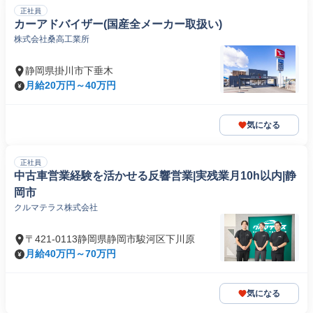
正社員
カーアドバイザー(国産全メーカー取扱い)
株式会社桑高工業所
静岡県掛川市下垂木
月給20万円～40万円
気になる
正社員
中古車営業経験を活かせる反響営業|実残業月10h以内|静
岡市
クルマテラス株式会社
〒421-0113静岡県静岡市駿河区下川原
月給40万円～70万円
気になる