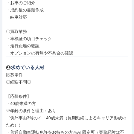
・お車のご紹介

・成約後の書類作成

・納車対応

〇買取業務

・車検証の項目チェック

・走行距離の確認

・オプションの有無や不具合の確認
求めている人材
応募条件

◎経験不問◎

【応募条件】

・40歳未満の方

※年齢の条件と理由：あり

（例外事由3号のイ・40歳未満（長期勤続によるキャリア形成の
ため））

・普通自動車運転免許をお持ちの方※AT限定可（実務経験は不