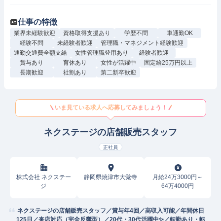
仕事の特徴
業界未経験歓迎
資格取得支援あり
学歴不問
車通勤OK
経験不問
未経験者歓迎
管理職・マネジメント経験歓迎
通勤交通費全額支給
女性管理職登用あり
経験者歓迎
賞与あり
育休あり
女性が活躍中
固定給25万円以上
長期歓迎
社割あり
第二新卒歓迎
いま見ている求人へ応募してみましょう！
ネクステージの店舗販売スタッフ
正社員
株式会社 ネクステー
静岡県焼津市大覚寺
月給24万3000円～
ジ
64万4000円
ネクステージの店舗販売スタッフ／賞与年4回／高収入可能／年間休日
125日／来店対応（完全反響型）／20代・30代活躍中✨／転勤あり・転