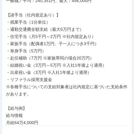
一般職／平均：240,351円、最大：456,000円

【諸手当（社内規定あり）】

・残業手当（1分単位）

・通勤交通費全額支給（最大5万円まで）

・住宅手当（月5千円～2万円 ※社内規定あり）

・家族手当（配偶者1万円、子一人につき3千円）

・単身手当（5万円）

・赴任補助（7万円 ※家族帯同の場合20万円）

・結婚祝い金（3万円～5万円 ※入社1年後より適用）

・出産祝い金（3万円 ※入社1年後より適用）

・リファラル採用支援金

※各種手当についての支給対象者は社内規定に基づいた支給条件
があります。

【給与例】

給与情報

月給64万4,000円