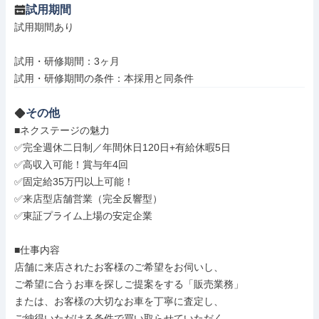
試用期間
試用期間あり

試用・研修期間：3ヶ月

その他
■ネクステージの魅力

✅完全週休二日制／年間休日120日+有給休暇5日

✅高収入可能！賞与年4回

✅固定給35万円以上可能！

✅来店型店舗営業（完全反響型）

✅東証プライム上場の安定企業

■仕事内容

店舗に来店されたお客様のご希望をお伺いし、

ご希望に合うお車を探しご提案をする「販売業務」

または、お客様の大切なお車を丁寧に査定し、

ご納得いただける条件で買い取らせていただく
