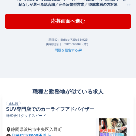
勤なしが選べる総合職／完全反響型営業／40歳未満の方対象
応募画面へ進む
原稿ID：
8b8edf735e83f925
掲載開始日：
2025/10/09（木）
問題を報告する
職種と勤務地が似ている求人
正社員
SUV専門店でのカーライフアドバイザー
株式会社グッドスピード
静岡県浜松市中央区入野町
月給31万8000円以上