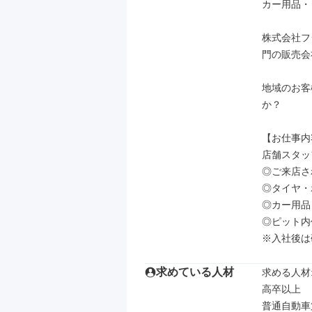
カー用品・
株式会社フ
門の販売会
地域のお客
か？

【お仕事内
店舗スタッ
◎ご来店さ
◎タイヤ・
◎カー用品
◎ピット内
※入社後は
求めている人材
求める人材: 
高卒以上

普通自動車