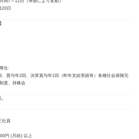
月間7～12日（季節により変動）

20日


生: 

回、賞与年2回、決算賞与年1回（昨年支給実績有）各種社会保険完
制度、持株会
し
正社員

000円 (月給) 以上
