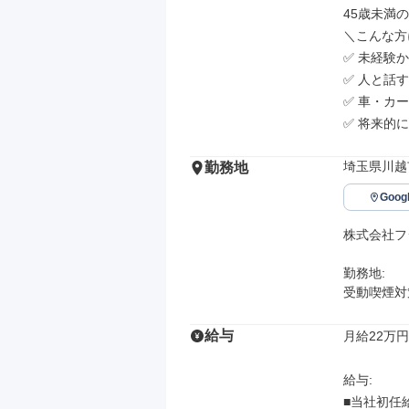
45歳未満の
＼こんな方
✅ 未経験
✅ 人と話
✅ 車・カ
✅ 将来的
埼玉県川越
勤務地
Goo
株式会社フ
勤務地: 

受動喫煙対
給与
月給22万円
給与: 

■当社初任