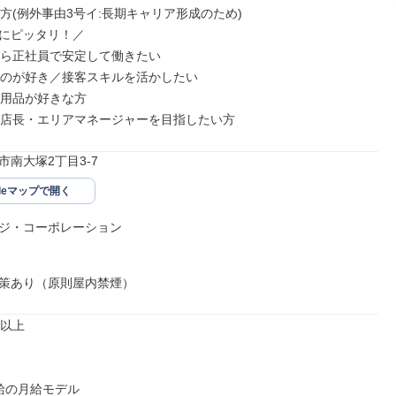
方(例外事由3号イ:長期キャリア形成のため)

にピッタリ！／

から正社員で安定して働きたい

すのが好き／接客スキルを活かしたい

ー用品が好きな方

に店長・エリアマネージャーを目指したい方
市南大塚2丁目3-7
gleマップで開く
ジ・コーポレーション

策あり（原則屋内禁煙）
以上

給の月給モデル
