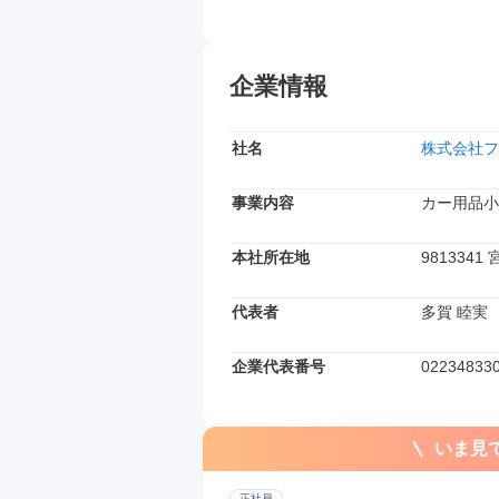
企業情報
社名
株式会社フ
事業内容
カー用品小
本社所在地
981334
代表者
多賀 睦実
企業代表番号
02234833
いま見
正社員