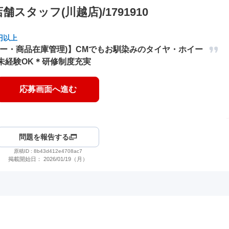
タッフ(川越店)/1791910
円以上
ター・商品在庫管理)】CMでもお馴染みのタイヤ・ホイー
未経験OK＊研修制度充実
応募画面へ進む
問題を報告する
原稿ID :
8b43d412e4708ac7
掲載開始日：
2026/01/19（月）