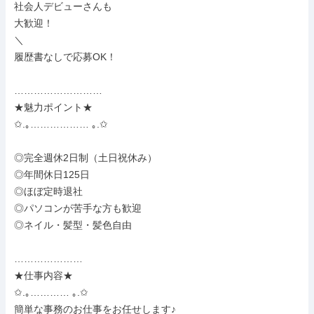
社会人デビューさんも

大歓迎！

＼

履歴書なしで応募OK！

………………………

★魅力ポイント★

✩.｡……………… ｡.✩

◎完全週休2日制（土日祝休み）

◎年間休日125日

◎ほぼ定時退社

◎パソコンが苦手な方も歓迎

◎ネイル・髪型・髪色自由

…………………

★仕事内容★

✩.｡………… ｡.✩

簡単な事務のお仕事をお任せします♪
