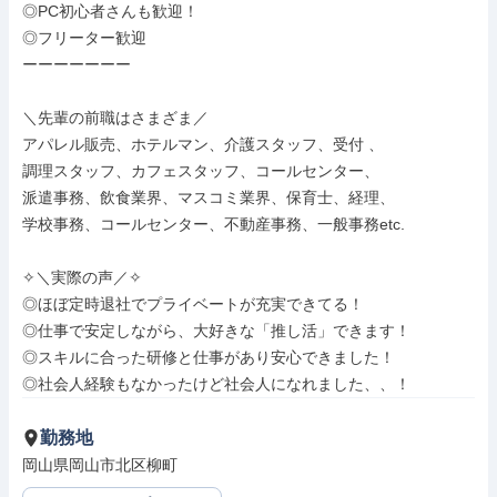
◎PC初心者さんも歓迎！

◎フリーター歓迎

ーーーーーーー

＼先輩の前職はさまざま／

アパレル販売、ホテルマン、介護スタッフ、受付 、

調理スタッフ、カフェスタッフ、コールセンター、

派遣事務、飲食業界、マスコミ業界、保育士、経理、

学校事務、コールセンター、不動産事務、一般事務etc.

✧＼実際の声／✧

◎ほぼ定時退社でプライベートが充実できてる！ 

◎仕事で安定しながら、大好きな「推し活」できます！

◎スキルに合った研修と仕事があり安心できました！

◎社会人経験もなかったけど社会人になれました、、！
勤務地
岡山県岡山市北区柳町