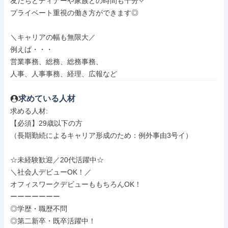
友だちとディナーや家族との時間も十分✧

プライベート重視の働き方ができます◎

＼キャリアの幅も無限大／

例えば・・・

営業事務、総務、総務事務、

人事、人事事務、経理、広報など
求めている人材
求める人材: 

【必須】29歳以下の方

（長期勤続によるキャリア形成のため：例外事由3号イ）

☆未経験歓迎／20代活躍中☆

＼社会人デビューOK！／

オフィスワークデビューももちろんOK！

ーーーーーーー

◎学歴・職歴不問

◎第二新卒・既卒活躍中！
