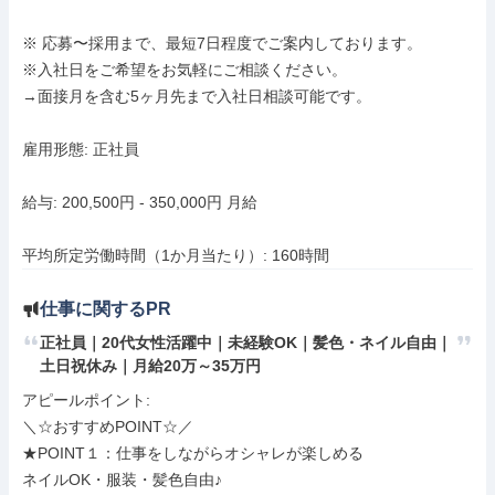
※ 応募〜採用まで、最短7日程度でご案内しております。

※入社日をご希望をお気軽にご相談ください。

→面接月を含む5ヶ月先まで入社日相談可能です。

雇用形態: 正社員

給与: 200,500円 - 350,000円 月給

平均所定労働時間（1か月当たり）: 160時間
仕事に関するPR
正社員｜20代女性活躍中｜未経験OK｜髪色・ネイル自由｜
土日祝休み｜月給20万～35万円
アピールポイント: 

＼☆おすすめPOINT☆／

★POINT１：仕事をしながらオシャレが楽しめる

ネイルOK・服装・髪色自由♪
