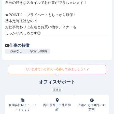
自分の好きなスタイルでお仕事ができちゃいます！

★POINT２：プライベートもしっかり確保！

基本定時退社なので

お仕事終わりに友達とお買い物やディナーも

しっかり楽しめます◎
仕事の特徴
残業なし
駅近5分以内
いま見ている求人へ応募してみましょう！
オフィスサポート
正社員
合同会社ＭａｎｕＢ
岡山県岡山市北区柳
月給20万500円～35
ｒｉｄｇｅ
町
万円