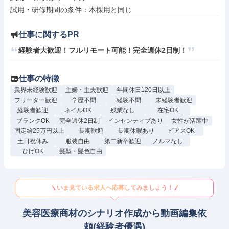
仕事に関するPR
経験者大歓迎！フルリモート可能！完全週休2日制！
仕事の特徴
業界未経験歓迎
主婦・主夫歓迎
年間休日120日以上
フリーター歓迎
学歴不問
経験不問
未経験者歓迎
経験者歓迎
ネイルOK
残業なし
在宅OK
ブランクOK
完全週休2日制
インセンティブあり
女性が活躍中
固定給25万円以上
長期歓迎
長期休暇あり
ピアスOK
土日祝休み
服装自由
第二新卒歓迎
ノルマなし
ひげOK
髪型・髪色自由
いま見ている求人へ応募してみましょう！
美容医療商材のシナリオ作成から動画編集依
頼(経験者優遇)