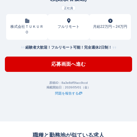
正社員
株式会社ＴＵＫＵＲ
フルリモート
月給22万円～24万円
Ｏ
経験者大歓迎！フルリモート可能！完全週休2日制！
応募画面へ進む
原稿ID：
8a3e8df5facc9ccd
掲載開始日：
2026/05/01（金）
問題を報告する
職種と勤務地が似ている求人