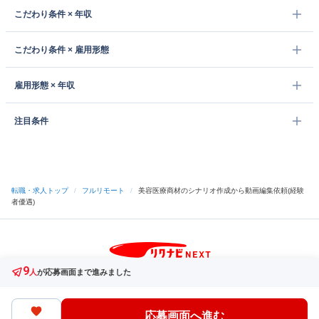
こだわり条件 × 年収
こだわり条件 × 雇用形態
雇用形態 × 年収
注目条件
転職・求人トップ
/
フルリモート
/
美容医療商材のシナリオ作成から動画編集依頼(経験
者優遇)
9
サイトトップへ
人
が応募画面まで進みました
中途採用をご検討の企業様
利用規約・プライバシーポリシー
サイトマップ
ヘルプ・お問い合わせ
応募画面へ進む