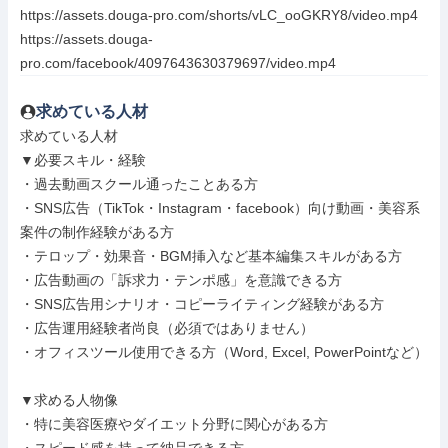
https://assets.douga-pro.com/shorts/vLC_ooGKRY8/video.mp4

https://assets.douga-
pro.com/facebook/4097643630379697/video.mp4
求めている人材
求めている人材

▼必要スキル・経験

・過去動画スクール通ったことある方

・SNS広告（TikTok・Instagram・facebook）向け動画・美容系
案件の制作経験がある方

・テロップ・効果音・BGM挿入など基本編集スキルがある方

・広告動画の「訴求力・テンポ感」を意識できる方

・SNS広告用シナリオ・コピーライティング経験がある方

・広告運用経験者尚良（必須ではありません）

・オフィスツール使用できる方（Word, Excel, PowerPointなど）

▼求める人物像

・特に美容医療やダイエット分野に関心がある方
