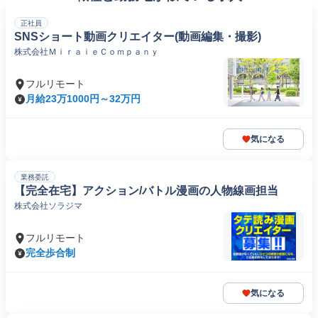
正社員
SNSショート動画クリエイター(動画編集・撮影)
株式会社ＭｉｒａｉｅＣｏｍｐａｎｙ
フルリモート
月給23万1000円～32万円
気になる
業務委託
【完全在宅】アクション/バトル漫画の人物線画担当
株式会社ソラジマ
フルリモート
完全歩合制
気になる