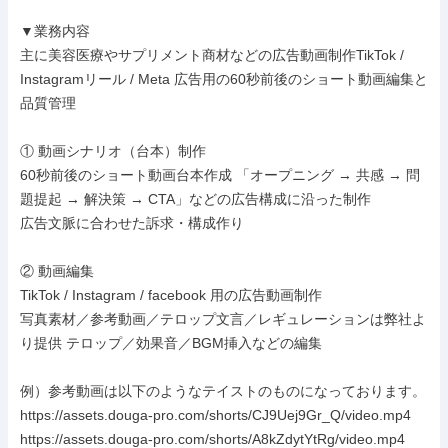
▼業務内容

主に美容医療やサプリメント商材などの広告動画制作TikTok / 
Instagramリール / Meta 広告用の60秒前後のショート動画編集と
品質管理

① 動画シナリオ（台本）制作

60秒前後のショート動画台本作成 「オープニング → 共感 → 問
題提起 → 解決策 → CTA」などの広告構成に沿った制作

広告文脈に合わせた訴求・構成作り

② 動画編集

TikTok / Instagram / facebook 用の広告動画制作

写真素材／参考動画／テロップ文言／レギュレーションは弊社よ
り提供 テロップ／効果音／BGM挿入などの編集

例）参考動画は以下のようなテイストのものになっております。

https://assets.douga-pro.com/shorts/CJ9Uej9Gr_Q/video.mp4

https://assets.douga-pro.com/shorts/A8kZdytYtRg/video.mp4
