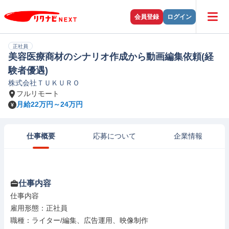
会員登録
ログイン
正社員
美容医療商材のシナリオ作成から動画編集依頼(経
験者優遇)
株式会社ＴＵＫＵＲＯ
フルリモート
月給22万円～24万円
仕事概要
応募について
企業情報
仕事内容
仕事内容

雇用形態：正社員

職種：ライター/編集、広告運用、映像制作
