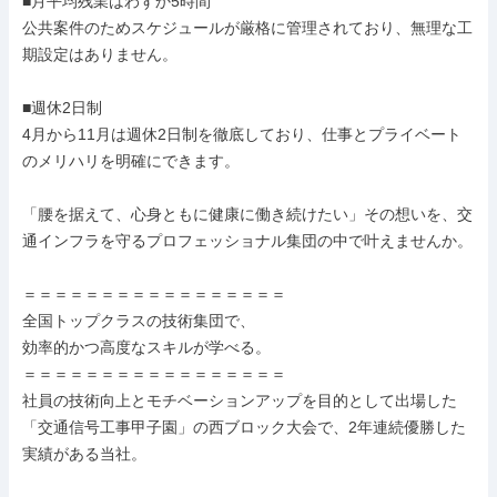
■月平均残業はわずか5時間

公共案件のためスケジュールが厳格に管理されており、無理な工
期設定はありません。

■週休2日制

4月から11月は週休2日制を徹底しており、仕事とプライベート
のメリハリを明確にできます。

「腰を据えて、心身ともに健康に働き続けたい」その想いを、交
通インフラを守るプロフェッショナル集団の中で叶えませんか。

＝＝＝＝＝＝＝＝＝＝＝＝＝＝＝＝＝

全国トップクラスの技術集団で、

効率的かつ高度なスキルが学べる。

＝＝＝＝＝＝＝＝＝＝＝＝＝＝＝＝＝

社員の技術向上とモチベーションアップを目的として出場した
「交通信号工事甲子園」の西ブロック大会で、2年連続優勝した
実績がある当社。
