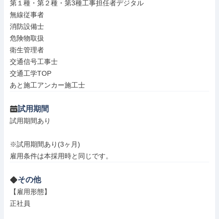
第１種・第２種・第3種工事担任者デジタル

無線従事者

消防設備士

危険物取扱

衛生管理者

交通信号工事士

交通工学TOP

あと施工アンカー施工士
試用期間
試用期間あり

※試用期間あり(3ヶ月)

雇用条件は本採用時と同じです。
その他
【雇用形態】

正社員
