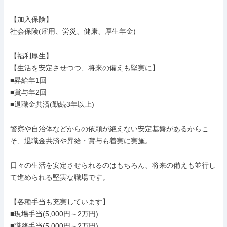
【加入保険】

社会保険(雇用、労災、健康、厚生年金)

【福利厚生】

【生活を安定させつつ、将来の備えも堅実に】

■昇給年1回

■賞与年2回

■退職金共済(勤続3年以上)

警察や自治体などからの依頼が絶えない安定基盤があるからこ
そ、退職金共済や昇給・賞与も着実に実施。

日々の生活を安定させられるのはもちろん、将来の備えも並行し
て進められる堅実な職場です。

【各種手当も充実しています】

■現場手当(5,000円～2万円)

■職務手当(5,000円～2万円)
