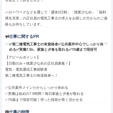
を役立ててみませんか！

ハローワークなどを通じて「週休2日制」「残業少なめ」「福利
厚生充実」の正社員の電気工事士の求人をお探しの方からのご連
絡もお待ちしています。
仕事に関するPR
✅第二種電気工事士の有資格者✅公共案件中心でしっかり休
める✅実働7.5h、家族と夕食を取れる✅70歳まで現役可
【アピールポイント】

【日勤のみ＋残業少なめの正社員募集！】

電気・電気通信工事経験者

第二種電気工事士の有資格者へ！

✅公共案件メインだからしっかり休める

✅実働は短めの7.5時間！毎日家族と夕食が取れる

✅70歳まで現役可能！培った技術が長く活かせる
仕事の特徴