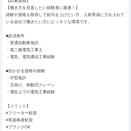
【応募資格】

【働き方を見直したい経験者に最適！】

経験や資格を取得して給与を上げたい方、人材育成に力を入れて
いる会社で働きたい方にピッタリな環境です。

■必須条件

・普通自動車免許

・第二種電気工事士

・電気、電気通信工事経験

■活かせる資格や経験

・中型免許

・玉掛け、移動式クレーン

・電柱上での電気工事経験

【メリット】

#フリーター歓迎

#有資格者歓迎

#ブランクOK
