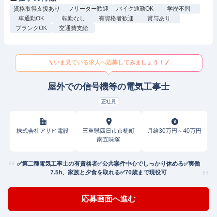
資格取得支援あり
フリーター歓迎
バイク通勤OK
学歴不問
車通勤OK
転勤なし
有資格者歓迎
賞与あり
ブランクOK
交通費支給
いま見ている求人へ応募してみましょう！
屋外での信号機等の電気工事士
正社員
株式会社アサヒ電設
三重県四日市市楠町
月給30万円～40万円
南五味塚
✅第二種電気工事士の有資格者✅公共案件中心でしっかり休める✅実働
7.5h、家族と夕食を取れる✅70歳まで現役可
応募画面へ進む