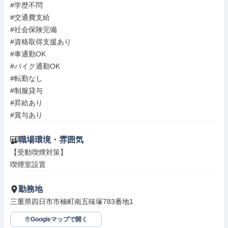
#学歴不問

#交通費支給

#社会保険完備

#資格取得支援あり

#車通勤OK

#バイク通勤OK

#転勤なし

#制服貸与

#昇給あり

#賞与あり
職場環境・雰囲気
【受動喫煙対策】

喫煙室設置
勤務地
三重県四日市市楠町南五味塚783番地1
Googleマップで開く