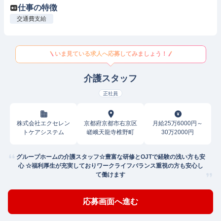
仕事の特徴
交通費支給
いま見ている求人へ応募してみましょう！
介護スタッフ
正社員
株式会社エクセレン
京都府京都市右京区
月給25万6000円～
トケアシステム
嵯峨天龍寺椎野町
30万2000円
グループホームの介護スタッフ☆豊富な研修とOJTで経験の浅い方も安
心 ☆福利厚生が充実しておりワークライフバランス重視の方も安心し
て働けます
応募画面へ進む