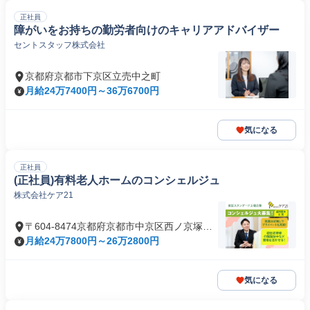
正社員
障がいをお持ちの勤労者向けのキャリアアドバイザー
セントスタッフ株式会社
京都府京都市下京区立売中之町
月給24万7400円～36万6700円
気になる
正社員
(正社員)有料老人ホームのコンシェルジュ
株式会社ケア21
〒604-8474京都府京都市中京区西ノ京塚本
町
月給24万7800円～26万2800円
気になる