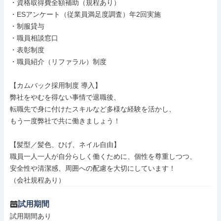
・資格取得費全額補助（規程あり）

・ESアンケート（従業員満足度調査）年2回実施

・制服貸与

・職員相談窓口

・表彰制度

・職員紹介（リファラル）制度

【カムバック採用制度 導入】

弊社をやむを得ない事情で退職後、

転職先で身に付けたスキルなど多様な経験を活かし、

もう一度弊社で共に働きましょう！

【髪型／髪色、ひげ、ネイル自由】

職員一人一人が自分らしく働くために、個性を尊重しつつ、

安全性や清潔感、周囲への配慮を大切にしています！

（会社規程あり）
試用期間
試用期間あり
