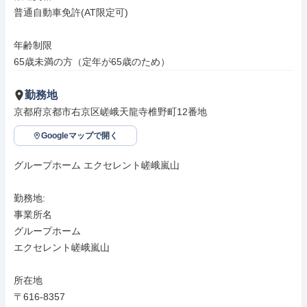
普通自動車免許(AT限定可)

年齢制限

65歳未満の方（定年が65歳のため）
勤務地
京都府京都市右京区嵯峨天龍寺椎野町12番地
Googleマップで開く
グループホーム エクセレント嵯峨嵐山

勤務地: 

事業所名

グループホーム

エクセレント嵯峨嵐山

所在地

〒616-8357
