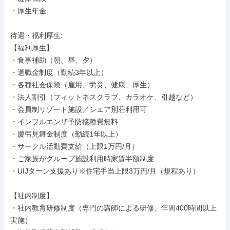
・厚生年金

待遇・福利厚生: 

【福利厚生】

・食事補助（朝、昼、夕）

・退職金制度（勤続3年以上）

・各種社会保険（雇用、労災、健康、厚生）

・法人割引（フィットネスクラブ、カラオケ、引越など）

・会員制リゾート施設／シェア別荘利用可

・インフルエンザ予防接種費無料

・慶弔見舞金制度（勤続1年以上）

・サークル活動費支給（上限1万円/月）

・ご家族がグループ施設利用時家賃半額制度

・UIJターン支援あり※住宅手当上限3万円/月（規程あり）

【社内制度】

・社内教育研修制度（専門の講師による研修、年間400時間以上
実施）
