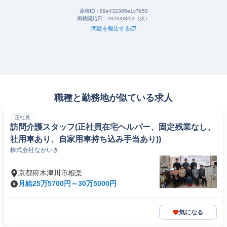
原稿ID：
89e432305e1c7b50
掲載開始日：
2026/03/03（火）
問題を報告する
職種と勤務地が似ている求人
正社員
訪問介護スタッフ(正社員在宅ヘルパー、固定残業なし、
社用車あり、自家用車持ち込み手当あり))
株式会社ながいき
京都府木津川市相楽
月給25万5700円～30万5000円
気になる