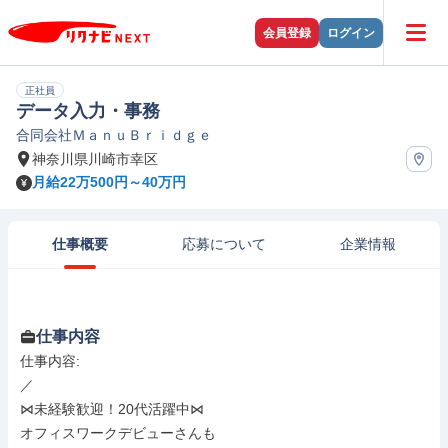
会員登録
ログイン
正社員
データ入力・事務
合同会社ＭａｎｕＢｒｉｄｇｅ
神奈川県川崎市幸区
月給22万500円～40万円
仕事概要
応募について
企業情報
仕事内容
仕事内容: 

／

⋈未経験歓迎！20代活躍中⋈

オフィスワークデビューさんも
