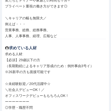
友だちとディナーや家族との時間も十分✧

プライベート重視の働き方ができます◎

＼キャリアの幅も無限大／

例えば・・・

営業事務、総務、総務事務、

人事、人事事務、経理、広報など
求めている人材
求める人材: 

【必須】29歳以下の方

（長期勤続によるキャリア形成のため：例外事由3号イ）

※26新卒の方も面接可能です

☆未経験歓迎／20代活躍中☆

＼社会人デビューOK！／

オフィスワークデビューももちろんOK！

ーーーーーーー

◎学歴・職歴不問
