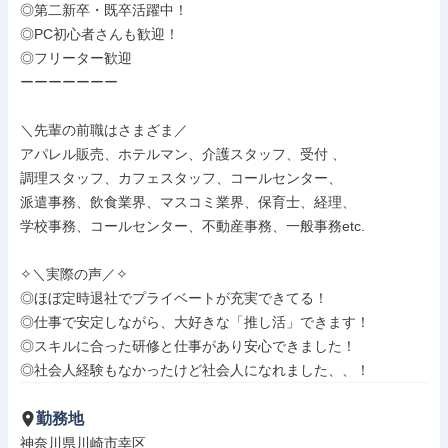
◎第二新卒・既卒活躍中！

◎PC初心者さんも歓迎！

◎フリーター歓迎

ーーーーーーー

＼先輩の前職はさまざま／

アパレル販売、ホテルマン、介護スタッフ、受付 、

調理スタッフ、カフェスタッフ、コールセンター、

派遣事務、飲食業界、マスコミ業界、保育士、経理、

学校事務、コールセンター、不動産事務、一般事務etc.

✧＼実際の声／✧

◎ほぼ定時退社でプライベートが充実できてる！ 

◎仕事で安定しながら、大好きな「推し活」できます！

◎スキルに合った研修と仕事があり安心できました！

◎社会人経験もなかったけど社会人になれました、、！
勤務地
神奈川県川崎市幸区