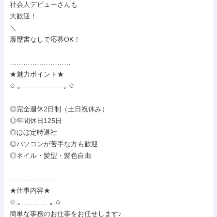
社会人デビューさんも

大歓迎！

＼

履歴書なしで応募OK！

………………………

★魅力ポイント★

✩.｡……………… ｡.✩

◎完全週休2日制（土日祝休み）

◎年間休日125日

◎ほぼ定時退社

◎パソコンが苦手な方も歓迎

◎ネイル・髪型・髪色自由

…………………

★仕事内容★

✩.｡………… ｡.✩

簡単な事務のお仕事をお任せします♪
