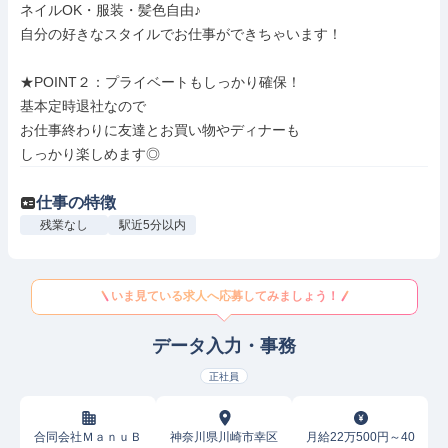
ネイルOK・服装・髪色自由♪

自分の好きなスタイルでお仕事ができちゃいます！

★POINT２：プライベートもしっかり確保！

基本定時退社なので

お仕事終わりに友達とお買い物やディナーも

しっかり楽しめます◎
仕事の特徴
残業なし
駅近5分以内
いま見ている求人へ応募してみましょう！
データ入力・事務
正社員
合同会社ＭａｎｕＢ
神奈川県川崎市幸区
月給22万500円～40