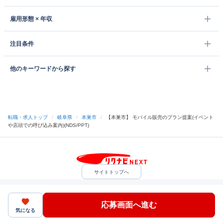
雇用形態 × 年収
注目条件
他のキーワードから探す
転職・求人トップ
/
岐阜県
/
本巣市
/
【本巣市】 モバイル販売のプラン提案(イベント
や店頭での呼び込み案内)(NDS/PPT)
サイトトップへ
中途採用をご検討の企業様
利用規約・プライバシーポリシー
サイトマップ
ヘルプ・お問い合わせ
応募画面へ進む
（C）Indeed Inc.
気になる