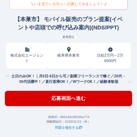
いま見ている求人へ応募してみましょう！
【本巣市】 モバイル販売のプラン提案(イベ
ントや店頭での呼び込み案内)(NDS/PPT)
業務委託
株式会社エージェン
岐阜県本巣市
日給2万円～2万
ト
4000円
土日のみOK！｜月6日-8日から可／副業フリーランスで稼ぐ／20代・
30代活躍中！／直行直帰OK！／WワークOK！／経験者歓迎
応募画面へ進む
原稿ID：
890146c96529a773
掲載開始日：
2026/01/22（木）
問題を報告する