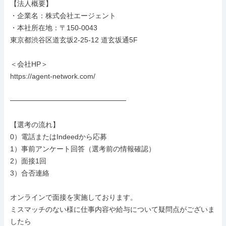
【法人概要】

・企業名：株式会社エージェント

・本社所在地：〒150-0043

東京都渋谷区道玄坂2-25-12 道玄坂通5F

＜会社HP＞

https://agent-network.com/

───────────────────────

【選考の流れ】

0）電話またはIndeedから応募

1）事前アンケート回答（選考前の情報確認）

2）面接1回

3）合否連絡

オンラインで面接を実施しております。

ミスマッチのない様に仕事内容や給与について疑問点がございま
したら
