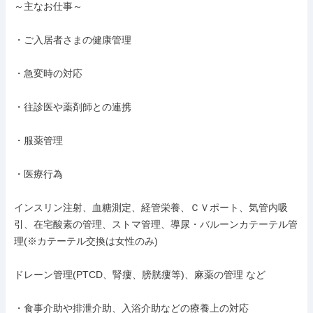
～主なお仕事～

・ご入居者さまの健康管理

・急変時の対応

・往診医や薬剤師との連携

・服薬管理

・医療行為

インスリン注射、血糖測定、経管栄養、ＣＶポート、気管内吸
引、在宅酸素の管理、ストマ管理、導尿・バルーンカテーテル管
理(※カテーテル交換は女性のみ)

ドレーン管理(PTCD、腎瘻、膀胱瘻等)、麻薬の管理 など

・食事介助や排泄介助、入浴介助などの療養上の対応
