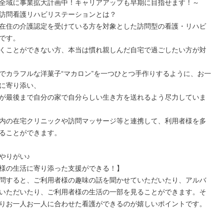
全域に事業拡大計画中！キャリアアップも早期に目指せます！～

訪問看護リハビリステーションとは？

在住の介護認定を受けている方を対象とした訪問型の看護・リハビ
です。

くことができない方、本当は慣れ親しんだ自宅で過ごしたい方が対
でカラフルな洋菓子“マカロン”を一つひとつ手作りするように、お一
に寄り添い、

が最後まで自分の家で自分らしい生き方を送れるよう尽力していま
内の在宅クリニックや訪問マッサージ等と連携して、利用者様を多
ることができます。

やりがい♪

様の生活に寄り添った支援ができる！】

問すると、ご利用者様の趣味の話を聞かせていただいたり、アルバ
いただいたり、ご利用者様の生活の一部を見ることができます。そ
りお一人お一人に合わせた看護ができるのが嬉しいポイントです。
