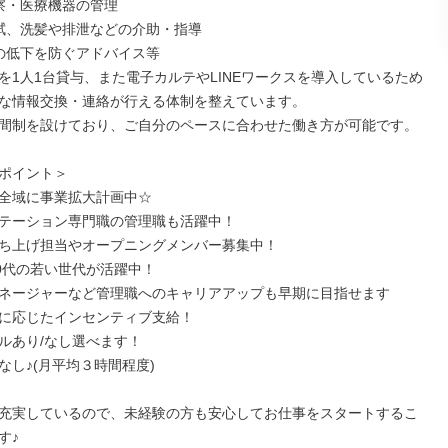
察・医療機器の管理

拭、洗髪や排泄などの介助・指導

の低下を防ぐアドバイス等

を1人1台貸与、また電子カルテやLINEワークスを導入しているため
な情報交換・連絡が行える体制を整えています。

間制を設けており、ご自分のペースに合わせた働き方が可能です。

ポイント＞

全域に事業拡大計画中☆

テーション専門職の管理職も活躍中！

ち上げ担当やオープニングメンバー募集中！

0代の若い世代が活躍中！

ネージャーなど管理職へのキャリアアップも早期に目指せます

に応じたインセンティブ支給！

ルあり/なし選べます！

し♪(月平均３時間程度)

充実しているので、未経験の方も安心してお仕事をスタートするこ
♪
