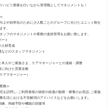
リハビリ業務を行いながら管理職としてマネジメントも！



向上や効率化のために少人数ごとのグループに分けたユニット制を
ます。

タッフのマネジメントや業務の進捗管理をお願い致します。

ート

や人材育成

成などのスタッフマネジメント

ま本人やご家族さま、ケアマネージャーとの連絡・調整

得に向けた営業全般

ケアマネージャー）

業務≫

宅を訪問し､ご利用者様の病状や経過の観察・療養のお世話､ご家族
養生活における不安解消のアドバイスなどをお願いします｡

訓練、拘縮予防や機能の回復等
