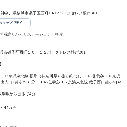
007神奈川県横浜市磯子区西町10-12パークセレス根岸301
gleマップで開く
問看護リハビリステーション　根岸

浜市磯子区西町１０ー１２パークセレス根岸301



/ＪＲ京浜東北線 根岸（神奈川県）徒歩約3分、ＪＲ根岸線/ＪＲ京浜
手出入口2徒歩約31分、ＪＲ根岸線/ＪＲ京浜東北線 磯子西口徒歩約33
 根岸駅から徒歩で4分
～44万円
