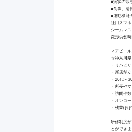
■病状の観
■食事、清
■運動機能
社用スマホ
シームレス
変形労働時
＜アピール
☆神奈川県
・リハビリ
・新店舗立
・20代～3
・所長やマ
・訪問件数
・オンコー
・残業ほぼな
研修制度が
とができます