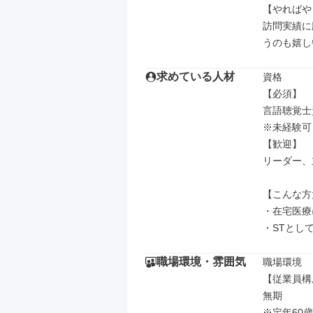
【やればや
訪問実績に
うのも嬉し
求めている人材
資格

【必須】

言語聴覚士
※未経験可

【歓迎】

リーダー、
【こんな方
・在宅医療
・STとし
職場環境・雰囲気
職場環境

【従業員構
無期

※定年60歳