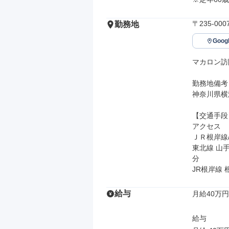
〒235-0
勤務地
Goo
マカロン訪
勤務地備考

神奈川県横
【交通手段】
アクセス

ＪＲ根岸線
東北線 山
分

JR根岸線
給与
月給40万円
給与
