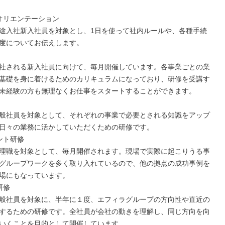
オリエンテーション

途入社新入社員を対象とし、1日を使って社内ルールや、各種手続
度についてお伝えします。

社される新入社員に向けて、毎月開催しています。各事業ごとの業
基礎を身に着けるためのカリキュラムになっており、研修を受講す
未経験の方も無理なくお仕事をスタートすることができます。

般社員を対象として、それぞれの事業で必要とされる知識をアップ
日々の業務に活かしていただくための研修です。

ト研修

理職を対象として、毎月開催されます。現場で実際に起こりうる事
グループワークを多く取り入れているので、他の拠点の成功事例を
場にもなっています。

修

般社員を対象に、半年に１度、エフィラグループの方向性や直近の
するための研修です。全社員が会社の動きを理解し、同じ方向を向
いくことを目的として開催しています。
