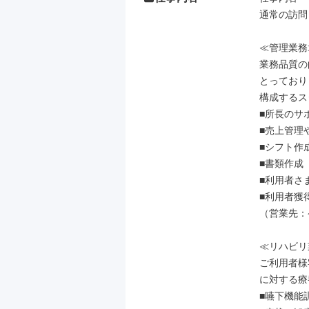
通常の訪問
≪管理業務≫
業務品質の
とっており
構成するス
■所長のサポ
■売上管理
■シフト作
■書類作成

■利用者さ
■利用者獲
（営業先：
≪リハビリ
ご利用者様
に対する療
■嚥下機能