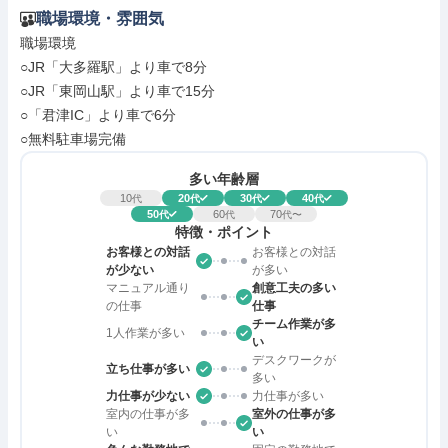
職場環境・雰囲気
職場環境

○JR「大多羅駅」より車で8分

○JR「東岡山駅」より車で15分

○「君津IC」より車で6分

○無料駐車場完備
多い年齢層
10
20
30
40
代
代
代
代
50
60
70
代
代
代〜
特徴・ポイント
お客様との対話
お客様との対話
が少ない
が多い
マニュアル通り
創意工夫の多い
の仕事
仕事
チーム作業が多
1人作業が多い
い
デスクワークが
立ち仕事が多い
多い
力仕事が少ない
力仕事が多い
室内の仕事が多
室外の仕事が多
い
い