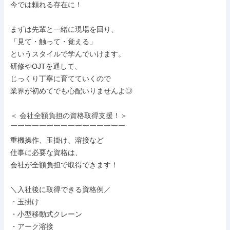
今では頼れる存在に！

まずは先輩と一緒に現場を回り、

「見て・触って・覚える」

というスタイルで学んでいけます。

研修やOJTを通して、

じっくり丁寧に育てていくので

業界が初めてでも心配いりませんよ◎

＜ 会社全額負担の資格取得支援！＞

￣￣￣￣￣￣￣￣￣￣￣￣￣￣￣￣

重機操作、玉掛け、溶接など

仕事に必要な資格は、

会社が全額負担で取得できます！

＼入社後に取得できる資格例／

・玉掛け

・小型移動式クレーン

・アーク溶接
