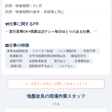
試用・研修期間：3ヶ月

仕事に関するPR
直行直帰OK×残業ほぼナシ＝毎日ゆとりのある仕事。
仕事の特徴
業界未経験歓迎
フリーター歓迎
バイク通勤OK
学歴不問
車通勤OK
月平均残業時間20時間以内
職場見学可
経験不問
未経験者歓迎
賞与あり
交通費支給
面接1回
資格取得手当あり
ノルマなし
いま見ている求人へ応募してみましょう！
地盤改良の現場作業スタッフ
正社員