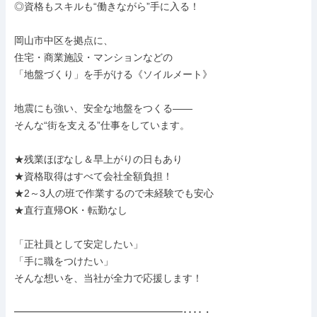
◎資格もスキルも“働きながら”手に入る！

岡山市中区を拠点に、

住宅・商業施設・マンションなどの

「地盤づくり」を手がける《ソイルメート》

地震にも強い、安全な地盤をつくる——

そんな“街を支える”仕事をしています。

★残業ほぼなし＆早上がりの日もあり

★資格取得はすべて会社全額負担！

★2～3人の班で作業するので未経験でも安心

★直行直帰OK・転勤なし

「正社員として安定したい」

「手に職をつけたい」

そんな想いを、当社が全力で応援します！

━━━━━━━━━━━━━━━━━････・
