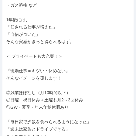
・ガス溶接 など

1年後には、

「任される仕事が増えた」

「自信がついた」

そんな実感がきっと得られるはず。

＜ プライベートも大充実！＞

￣￣￣￣￣￣￣￣￣￣￣￣￣

『現場仕事＝キツい・休めない』

そんなイメージを覆します！

◎残業ほぼなし（月10時間以下）

◎日曜・祝日休み＋土曜も月2～3回休み

◎GW・夏季・年末年始休暇あり

「毎日家で夕飯を食べられるようになった」

「週末は家族とドライブできる」
