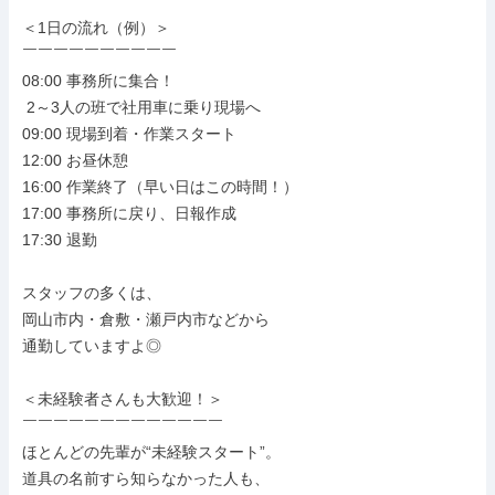
＜1日の流れ（例）＞

￣￣￣￣￣￣￣￣￣￣

08:00 事務所に集合！

 2～3人の班で社用車に乗り現場へ

09:00 現場到着・作業スタート

12:00 お昼休憩

16:00 作業終了（早い日はこの時間！）

17:00 事務所に戻り、日報作成

17:30 退勤

スタッフの多くは、

岡山市内・倉敷・瀬戸内市などから

通勤していますよ◎

＜未経験者さんも大歓迎！＞

￣￣￣￣￣￣￣￣￣￣￣￣￣

ほとんどの先輩が“未経験スタート”。

道具の名前すら知らなかった人も、
