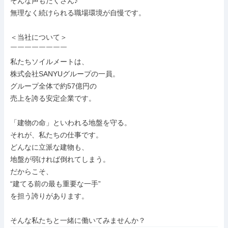
そんな声もたくさん♪

無理なく続けられる職場環境が自慢です。

＜当社について＞

￣￣￣￣￣￣￣￣

私たちソイルメートは、

株式会社SANYUグループの一員。

グループ全体で約57億円の

売上を誇る安定企業です。

「建物の命」といわれる地盤を守る。

それが、私たちの仕事です。

どんなに立派な建物も、

地盤が弱ければ倒れてしまう。

だからこそ、

“建てる前の最も重要な一手”

を担う誇りがあります。

そんな私たちと一緒に働いてみませんか？