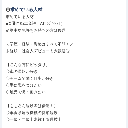
求めている人材
求めている人材

■普通自動車免許（AT限定不可）

※準中型免許をお持ちの方は優遇

＼学歴・経験・資格はすべて不問！／

未経験・社会人デビューも大歓迎◎

【こんな方にピッタリ】

◇車の運転が好き

◇チームで動く仕事が好き

◇手に職をつけたい

◇地元で長く働きたい

【もちろん経験者は優遇！】

◇車両系建設機械の操縦経験

◇一級・二級土木施工管理技士