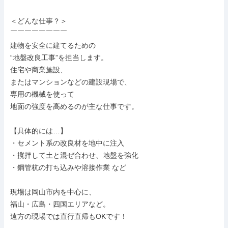
＜どんな仕事？＞

￣￣￣￣￣￣￣￣

建物を安全に建てるための

“地盤改良工事”を担当します。

住宅や商業施設、

またはマンションなどの建設現場で、

専用の機械を使って

地面の強度を高めるのが主な仕事です。

【具体的には…】

・セメント系の改良材を地中に注入

・撹拌して土と混ぜ合わせ、地盤を強化

・鋼管杭の打ち込みや溶接作業 など

現場は岡山市内を中心に、

福山・広島・四国エリアなど。

遠方の現場では直行直帰もOKです！
