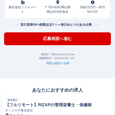
株式会社ソイルメー
〒703-8261岡山県
月給23万円～36万
ト
岡山市中区海吉
5471円
直行直帰OK×残業ほぼナシ＝毎日ゆとりのある仕事。
応募画面へ進む
原稿ID：
86faeca51b716cda
掲載開始日：
2026/04/30（木）
問題を報告する
あなたにおすすめの求人
業務委託
【フルリモート】RIZAPの管理栄養士・保健師
ＲＩＺＡＰ株式会社