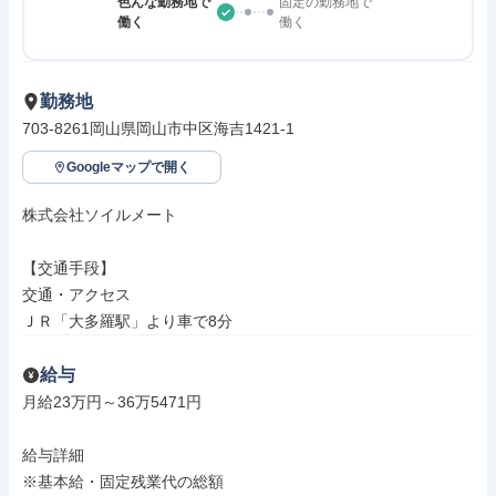
色んな勤務地で
固定の勤務地で
働く
働く
勤務地
703-8261岡山県岡山市中区海吉1421-1
Googleマップで開く
株式会社ソイルメート

【交通手段】

交通・アクセス

ＪＲ「大多羅駅」より車で8分
給与
月給23万円～36万5471円

給与詳細

※基本給・固定残業代の総額
