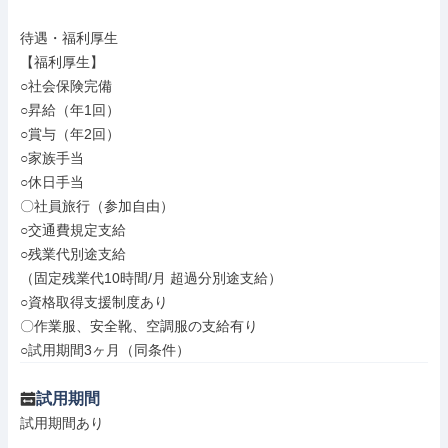
待遇・福利厚生

【福利厚生】

○社会保険完備

○昇給（年1回）

○賞与（年2回）

○家族手当

○休日手当

〇社員旅行（参加自由）

○交通費規定支給

○残業代別途支給

（固定残業代10時間/月 超過分別途支給）

○資格取得支援制度あり

〇作業服、安全靴、空調服の支給有り

○試用期間3ヶ月（同条件）
試用期間
試用期間あり
