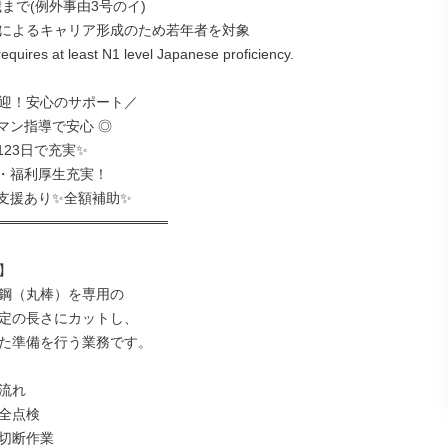
歳まで(例外事由3号のイ)

によるキャリア形成のため若年者を対象

equires at least N1 level Japanese proficiency.

迎！安心のサポート／

マン指導で安心 ◎

23日で充実✨

・福利厚生充実！

支援あり✨全額補助✨

═════════════════



鋼（丸棒）を専用の

定の長さにカットし、

た準備を行う業務です。

流れ

全点検

切断作業
