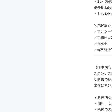
・18～35
※長期勤続
・This job r
＼未経験歓
✅マンツー
✅年間休日1
✅各種手当
✅資格取得
═══════
【仕事内容】
ステンレス
切断機で指
出荷に向け
▼具体的な
・朝礼、安
・機械での