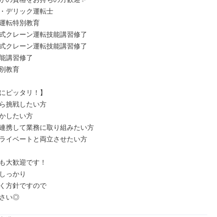
・デリック運転士

運転特別教育

式クレーン運転技能講習修了

式クレーン運転技能講習修了

能講習修了

別教育

にピッタリ！】

ら挑戦したい方

かしたい方

連携して業務に取り組みたい方

ライベートと両立させたい方

も大歓迎です！

しっかり

く方針ですので

さい◎