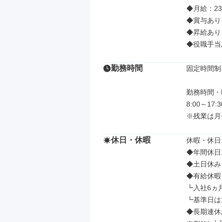
◆月給：237
◆賞与あり
◆昇給あり

◆役職手当
勤務時間
固定時間制

勤務時間・曜
8:00～17
※残業は月
休日・休暇
休暇・休日: 
◆年間休日1
◆土日休み

◆有給休暇
┗入社6ヵ月
┗基準日は1
◆長期連休