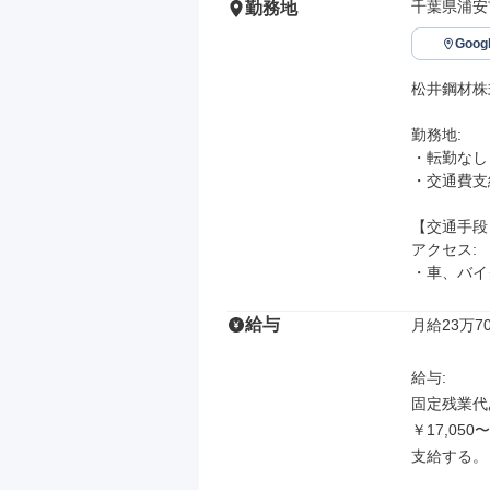
千葉県浦安
勤務地
Goo
松井鋼材株
勤務地: 

・転勤なし

・交通費支給
【交通手段】
アクセス: 

・車、バイ
給与
月給23万70
給与: 

固定残業代あ
￥17,05
支給する。
