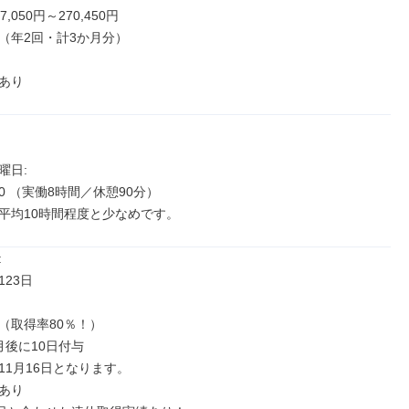
,050円～270,450円

（年2回・計3か月分）

あり
日: 

:30 （実働8時間／休憩90分）

平均10時間程度と少なめです。


23日

（取得率80％！）

後に10日付与

1月16日となります。

あり
