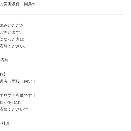
の労働条件：同条件
読みいただき

ございます。

になった方は

応募ください。

応募

れ】

選考→面接→内定！

場見学も可能です！

味があれば、

募ください^^

正社員
