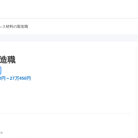
レス材料の製造職
造職
0円～27万450円

