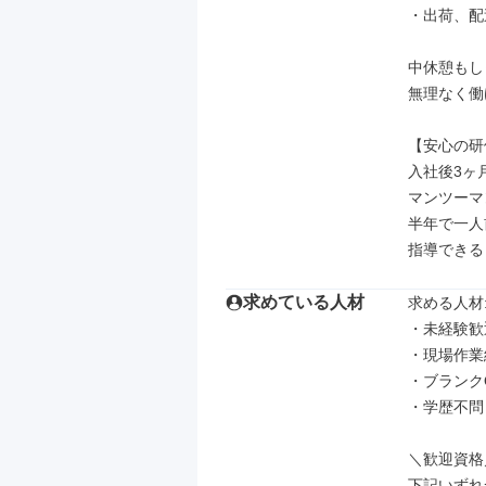
・出荷、配
中休憩もし
無理なく働
【安心の研
入社後3ヶ
マンツーマ
半年で一人
指導できる
求めている人材
求める人材: 
・未経験歓
・現場作業
・ブランクO
・学歴不問

＼歓迎資格／
下記いずれ