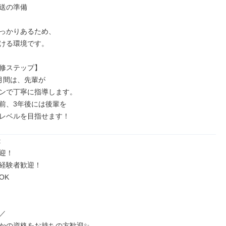
送の準備

っかりあるため、

ける環境です。

修ステップ】

月間は、先輩が

ンで丁寧に指導します。

前、3年後には後輩を

レベルを目指せます！


迎！

経験者歓迎！

K



かの資格をお持ちの方歓迎✨
