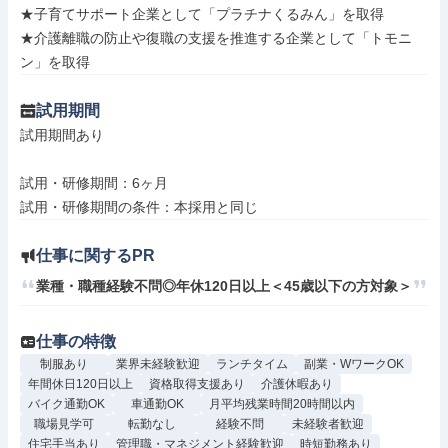
★子育てサポート企業として「プラチナくるみん」を取得

★介護離職の防止や復職の支援を推進する企業として「トモニ
ン」を取得
試用期間
試用期間あり

試用・研修期間：6ヶ月

仕事に関するPR
業種・職種経験不問◎年休120日以上＜45歳以下の方対象＞
仕事の特徴
制服あり
業界未経験歓迎
ランチタイム
副業・WワークOK
年間休日120日以上
資格取得支援あり
介護休暇あり
バイク通勤OK
車通勤OK
月平均残業時間20時間以内
職場見学可
転勤なし
経験不問
未経験者歓迎
住宅手当あり
管理職・マネジメント経験歓迎
時短勤務あり