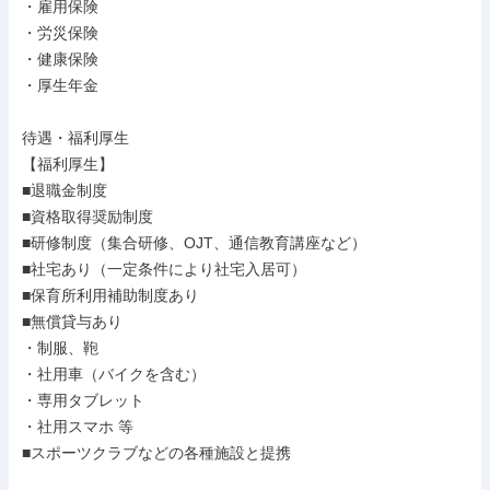
・雇用保険

・労災保険

・健康保険

・厚生年金

待遇・福利厚生

【福利厚生】

■退職金制度

■資格取得奨励制度

■研修制度（集合研修、OJT、通信教育講座など）

■社宅あり（一定条件により社宅入居可）

■保育所利用補助制度あり

■無償貸与あり

・制服、鞄

・社用車（バイクを含む）

・専用タブレット

・社用スマホ 等

■スポーツクラブなどの各種施設と提携
