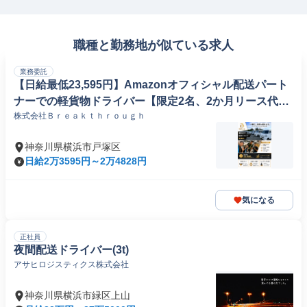
職種と勤務地が似ている求人
業務委託
【日給最低23,595円】Amazonオフィシャル配送パート
ナーでの軽貨物ドライバー【限定2名、2か月リース代無
株式会社Ｂｒｅａｋｔｈｒｏｕｇｈ
料】
神奈川県横浜市戸塚区
日給2万3595円～2万4828円
気になる
正社員
夜間配送ドライバー(3t)
アサヒロジスティクス株式会社
神奈川県横浜市緑区上山