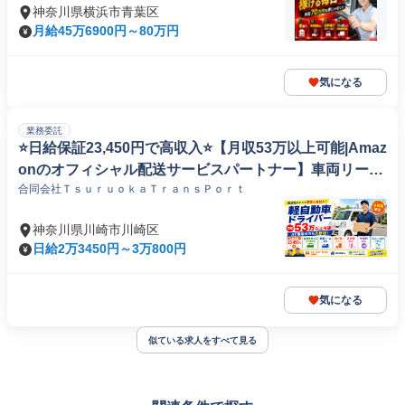
神奈川県横浜市青葉区
月給45万6900円～80万円
気になる
業務委託
⭐️日給保証23,450円で高収入⭐️【月収53万以上可能|Amaz
onのオフィシャル配送サービスパートナー】車両リース
合同会社ＴｓｕｒｕｏｋａＴｒａｎｓＰｏｒｔ
初月無料|ロイヤリティなしでしっかり稼ぐ
神奈川県川崎市川崎区
日給2万3450円～3万800円
気になる
似ている求人をすべて見る