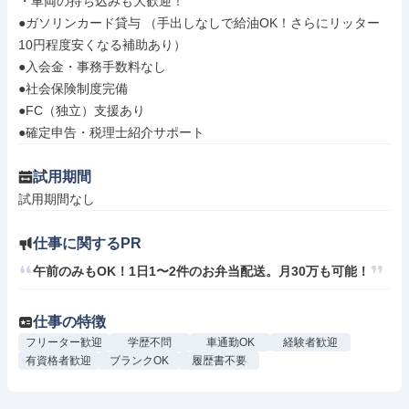
・車両の持ち込みも大歓迎！

●ガソリンカード貸与 （手出しなしで給油OK！さらにリッター
10円程度安くなる補助あり）

●入会金・事務手数料なし

●社会保険制度完備

●FC（独立）支援あり

●確定申告・税理士紹介サポート
試用期間
試用期間なし
仕事に関するPR
午前のみもOK！1日1〜2件のお弁当配送。月30万も可能！
仕事の特徴
フリーター歓迎
学歴不問
車通勤OK
経験者歓迎
有資格者歓迎
ブランクOK
履歴書不要