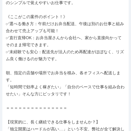
のシンプルで覚えやすいお仕事です。

《ここがこの案件のポイント！》

✅選べる働き方：午前だけお弁当配送、午後は別のお仕事と組み
合わせて売上アップも可能！

✅直行直帰OK：お弁当屋さんから会社へ、家から直接向かって
そのまま帰宅できます。

✅未経験でも安心：配送先が法人のため再配達がほぼなく、リズ
ム良く働けるのが魅力です。

朝、指定の店舗や場所でお弁当を積み、各オフィスへ配送しま
す。

「短時間で効率よく稼ぎたい」「自分のペースで仕事を組み合わ
せたい」そんな方にピッタリです！

＝＝＝＝＝＝＝＝＝＝＝＝＝＝＝

【現実的に、長く継続できる仕事をしませんか？】

「独立開業はハードルが高い…」という不安、弊社が全て解決し