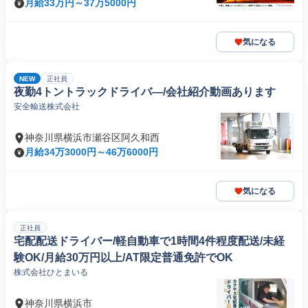
月給33万円～37万5000円
気になる
NEW
正社員
夜勤4トントラックドライバ―/会社紹介動画あります
安全輸送株式会社
神奈川県横浜市瀬谷区阿久和西
月給34万3000円～46万6000円
気になる
正社員
宅配配送ドライバー/軽自動車で1時間4件程度配送/未経
験OK/月給30万円以上/AT限定普通免許でOK
株式会社ひとまいる
神奈川県横浜市