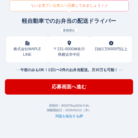
いま見ている求人へ応募してみましょう！
軽自動車でのお弁当の配送ドライバー
業務委託
株式会社MAPLE
〒231-0000神奈川
日給1万6000円以上
LINE
県横浜市中区
午前のみもOK！1日1〜2件のお弁当配送。月30万も可能！
応募画面へ進む
原稿ID：
862878aa52fe7c8c
掲載開始日：
2026/02/12（木）
問題を報告する