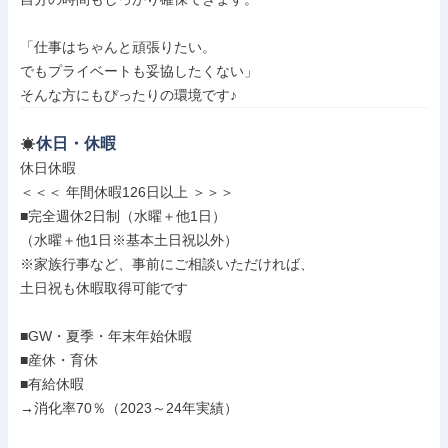
「仕事はちゃんと頑張りたい。

でもプライベートも妥協したくない」

そんな方にもぴったりの環境です♪
休日・休暇
休日休暇

＜＜＜ 年間休暇126日以上 ＞＞＞

■完全週休2日制（水曜＋他1日）

（水曜＋他1日※基本土日祝以外）

※家族行事など、事前にご相談いただければ、

土日祝も休暇取得可能です

■GW・夏季・年末年始休暇

■産休・育休

■有給休暇

→消化率70％（2023～24年実績）
