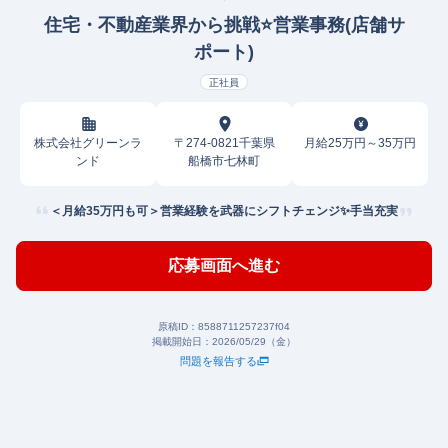
住宅・不動産業界から挑戦⭐営業事務(店舗サ
ポート)
正社員
株式会社グリーンラ
〒274-0821千葉県
月給25万円～35万円
ンド
船橋市七林町
＜月給35万円も可＞営業経験を武器にシフトチェンジ✨手当充実
応募画面へ進む
原稿ID：
8588711257237f04
掲載開始日：
2026/05/29（金）
問題を報告する