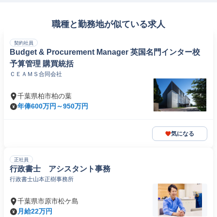
職種と勤務地が似ている求人
契約社員
Budget & Procurement Manager 英国名門インター校
予算管理 購買統括
ＣＥＡＭＳ合同会社
千葉県柏市柏の葉
年俸600万円～950万円
気になる
正社員
行政書士 アシスタント事務
行政書士山本正樹事務所
千葉県市原市松ケ島
月給22万円