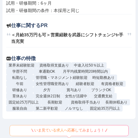
試用・研修期間：6ヶ月

仕事に関するPR
＜月給35万円も可＞営業経験を武器にシフトチェンジ✨手
当充実
仕事の特徴
業界未経験歓迎
資格取得支援あり
中途入社50％以上
学歴不問
車通勤OK
月平均残業時間20時間以内
転勤なし
管理職・マネジメント経験歓迎
時短勤務あり
午前
女性管理職登用あり
経験者歓迎
有資格者歓迎
研修あり
夕方
賞与あり
ブランクOK
育休あり
完全週休2日制
女性が活躍中
交通費支給
固定給25万円以上
長期歓迎
資格取得手当あり
長期休暇あり
服装自由
第二新卒歓迎
ノルマなし
固定給35万円以上
いま見ている求人へ応募してみましょう！