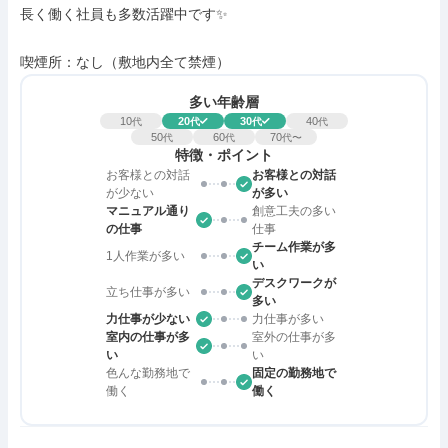
長く働く社員も多数活躍中です✨

喫煙所：なし（敷地内全て禁煙）
多い年齢層
10
20
30
40
代
代
代
代
50
60
70
代
代
代〜
特徴・ポイント
お客様との対話
お客様との対話
が少ない
が多い
マニュアル通り
創意工夫の多い
の仕事
仕事
チーム作業が多
1人作業が多い
い
デスクワークが
立ち仕事が多い
多い
力仕事が少ない
力仕事が多い
室内の仕事が多
室外の仕事が多
い
い
色んな勤務地で
固定の勤務地で
働く
働く