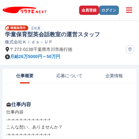
会員登録
ログイン
正社員
学童保育型英会話教室の運営スタッフ
株式会社Ｋｉｄｓ－ＵＰ
〒272-0138千葉県市川市南行徳
月給26万5000円～50万円
仕事概要
応募について
企業情報
仕事内容
仕事内容

-+-+-+-+-+-+-+-+-+-+-+

こんな想い、ありませんか？

-+-+-+-+-+-+-+-+-+-+-+
