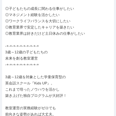
◎子どもたちの成長に関わる仕事がしたい

◎マネジメント経験を活かしたい

◎ワークライフバランスを大切にしたい

◎教育業界で安定したキャリアを築きたい

◎教育業界は好きだけど土日休みの仕事がしたい

-+-+-+-+-+-+-+-+-+-+

3歳～12歳の子どもたちの

未来を創る教室運営

-+-+-+-+-+-+-+-+-+-+

3歳～12歳を対象とした学童保育型の

英会話スクール『Kids UP』。

これまで培ったノウハウを活かし

築き上げた独自プログラムが大好評！

教室運営の実務経験がゼロでも

前向きな姿勢があれば大丈夫。
