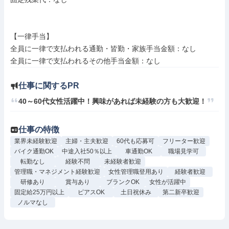
【一律手当】

全員に一律で支払われる通勤・皆勤・家族手当金額：なし

仕事に関するPR
仕事の特徴
業界未経験歓迎
主婦・主夫歓迎
60代も応募可
フリーター歓迎
バイク通勤OK
中途入社50％以上
車通勤OK
職場見学可
転勤なし
経験不問
未経験者歓迎
管理職・マネジメント経験歓迎
女性管理職登用あり
経験者歓迎
研修あり
賞与あり
ブランクOK
女性が活躍中
固定給25万円以上
ピアスOK
土日祝休み
第二新卒歓迎
ノルマなし