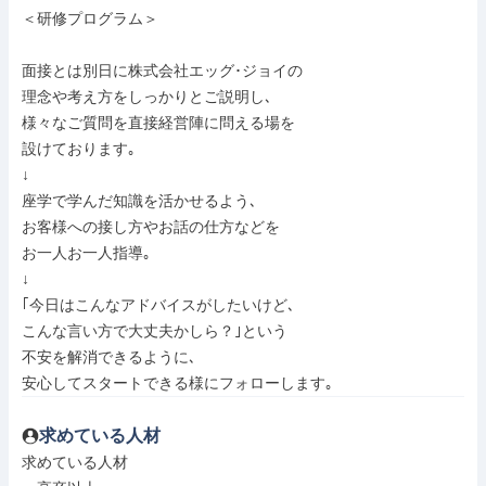
＜研修プログラム＞

面接とは別日に株式会社エッグ･ジョイの

理念や考え方をしっかりとご説明し､

様々なご質問を直接経営陣に問える場を

設けております｡

↓

座学で学んだ知識を活かせるよう､

お客様への接し方やお話の仕方などを

お一人お一人指導｡

↓

｢今日はこんなアドバイスがしたいけど､

こんな言い方で大丈夫かしら？｣という

不安を解消できるように､

安心してスタートできる様にフォローします｡
求めている人材
求めている人材
