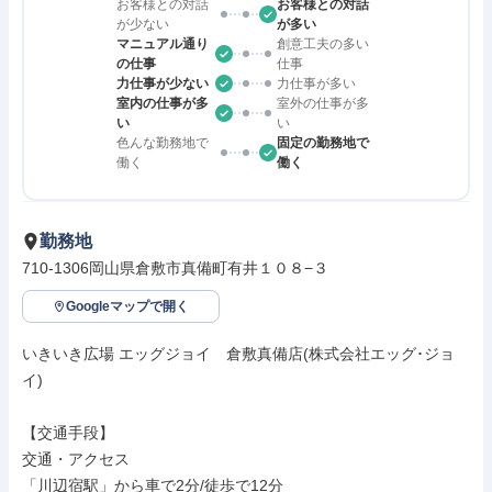
お客様との対話
お客様との対話
が少ない
が多い
マニュアル通り
創意工夫の多い
の仕事
仕事
力仕事が少ない
力仕事が多い
室内の仕事が多
室外の仕事が多
い
い
色んな勤務地で
固定の勤務地で
働く
働く
勤務地
710-1306岡山県倉敷市真備町有井１０８−３
Googleマップで開く
いきいき広場 エッグジョイ　倉敷真備店(株式会社エッグ･ジョ
イ)

【交通手段】

交通・アクセス

「川辺宿駅」から車で2分/徒歩で12分