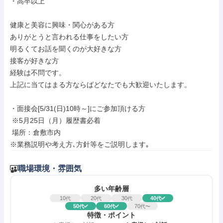
・高卒以上

健康と美容に興味・関心がある方

ありがとうと言われる仕事をしたい方

明るくてお話を聞くのが大好きな方

接客が好きな方

経験は不問です。

上記に当てはまる方ならばどなたでも大歓迎いたします。

・面接会[5/31(日)10時～]にご参加頂ける方

 ※5月25日（月）履歴書必着

 場所：倉敷市内

※業務説明や考え方､方針等をご説明します｡
職場環境・雰囲気
多い年齢層
10
20
30
40
代
代
代
代
50
60
70
代
代
代〜
特徴・ポイント