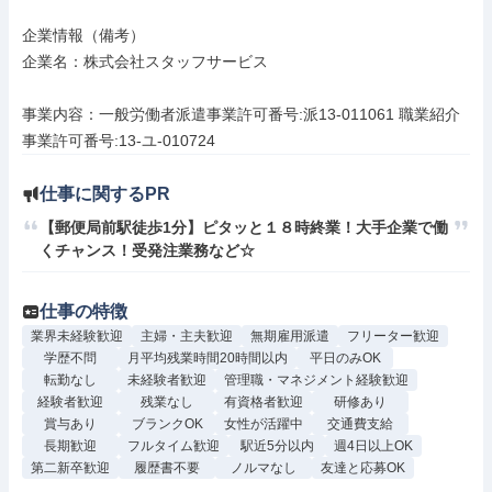
企業情報（備考）

企業名：株式会社スタッフサービス

事業内容：一般労働者派遣事業許可番号:派13-011061 職業紹介
事業許可番号:13-ユ-010724
仕事に関するPR
【郵便局前駅徒歩1分】ピタッと１８時終業！大手企業で働
くチャンス！受発注業務など☆
仕事の特徴
業界未経験歓迎
主婦・主夫歓迎
無期雇用派遣
フリーター歓迎
学歴不問
月平均残業時間20時間以内
平日のみOK
転勤なし
未経験者歓迎
管理職・マネジメント経験歓迎
経験者歓迎
残業なし
有資格者歓迎
研修あり
賞与あり
ブランクOK
女性が活躍中
交通費支給
長期歓迎
フルタイム歓迎
駅近5分以内
週4日以上OK
第二新卒歓迎
履歴書不要
ノルマなし
友達と応募OK