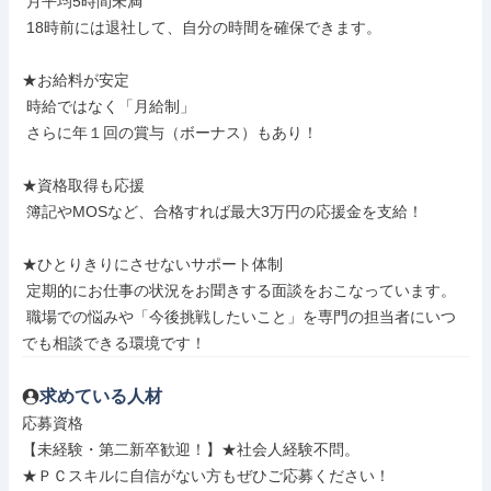
 月平均5時間未満

 18時前には退社して、自分の時間を確保できます。

★お給料が安定

 時給ではなく「月給制」

 さらに年１回の賞与（ボーナス）もあり！

★資格取得も応援

 簿記やMOSなど、合格すれば最大3万円の応援金を支給！

★ひとりきりにさせないサポート体制

 定期的にお仕事の状況をお聞きする面談をおこなっています。

 職場での悩みや「今後挑戦したいこと」を専門の担当者にいつ
でも相談できる環境です！
求めている人材
応募資格

【未経験・第二新卒歓迎！】★社会人経験不問。

★ＰＣスキルに自信がない方もぜひご応募ください！
