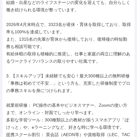
結婚・出産などのライフステージの変化を迎えても、自分らしく
働き続けられる環境が整っています。

2026年4月末時点で、3323名が産休・育休を取得しており、取得
率も100%を達成しています。

また、1315名の先輩が育休から復帰しており、復帰後の時短勤
務も相談可能です。

有給休暇の取得も積極的に推奨し、仕事と家庭の両立に理解のあ
るワークライフバランスの取りやすい社風です。

3. 【スキルアップ】未経験でも安心！最大300種以上の無料研修

「事務は初めてで不安…」という方も、充実した研修制度でプロ
の事務スキルを身につけられます。

就業前研修： PC操作の基本やビジネスマナー、Zoomの使い方
まで、オンライン・対面でしっかり学べます。

多彩な学習ツール：300種類以上の教材が揃うスマホアプリ「ぽ
けっと」や、eラーニングなど、好きな時に学べる環境です。

提携スクール割引： 英会話（AEON等）や資格取得（LEC、TAC