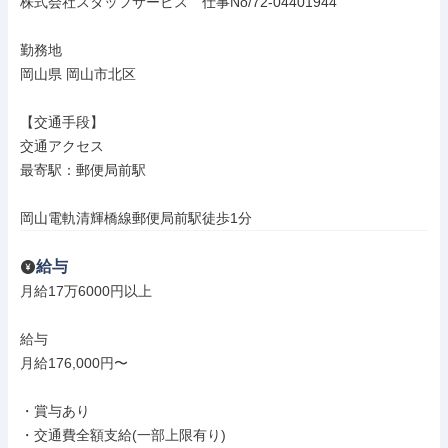
株式会社スタッフサービス　仕事No/72-04401944

勤務地

岡山県 岡山市北区

【交通手段】

交通アクセス

最寄駅：郵便局前駅

岡山電軌清輝橋線郵便局前駅徒歩1分
給与
月給17万6000円以上

給与

月給176,000円〜

・賞与あり

・交通費全額支給(一部上限有り)
