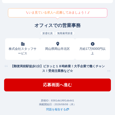
いま見ている求人へ応募してみましょう！
オフィスでの営業事務
派遣社員
無期雇用派遣
株式会社スタッフサ
岡山県岡山市北区
月給17万6000円以
ービス
上
【郵便局前駅徒歩1分】ピタッと１８時終業！大手企業で働くチャン
ス！受発注業務など☆
応募画面へ進む
原稿ID：
8381db1f6f1db441
掲載開始日：
2026/08/06（木）
問題を報告する