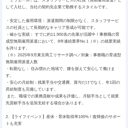
「ミラエール」は、スタッフサービスの社員（無期雇用派遣）と
して入社し、当社の契約先企業で勤務するスタイルです。

・安定した雇用環境： 派遣期間の制限がなく、スタッフサービ
スの社員として長期的なキャリア形成が可能です。

・確かな実績： すでに約11,900名の先輩が活躍中！事務職の育
成型無期雇用派遣において、8年連続業界No.1（※）の就業実績
を誇ります。

（※）2025年9月東京商工リサーチ調べ／対象：事務職の育成型
無期雇用派遣人数

・転勤なし： 住み慣れた地域で、腰を据えて安心して働けま
す。

・安心の月給制：残業手当や交通費、賞与だけでなく、年1回の
昇給制度も完備しています。

 また、職場での業務貢献や成果を評価し、月額手当として就業
先貢献手当を追加支給する場合があります。

2. 【ライフイベント】産休・育休取得率100%！復帰後のサポー
トも充実
