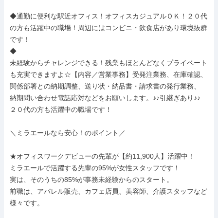
◆通勤に便利な駅近オフィス！オフィスカジュアルＯＫ！２０代
の方も活躍中の職場！周辺にはコンビニ・飲食店があり環境抜群
です！

◆

未経験からチャレンジできる！残業もほとんどなくプライベート
も充実できますよ☆【内容／営業事務】受発注業務、在庫確認、
関係部署との納期調整、送り状・納品書・請求書の発行業務、

納期問い合わせ電話応対などをお願いします。♪♪引継ぎあり♪♪

２０代の方も活躍中の職場です！

＼ミラエールなら安心！のポイント／

★オフィスワークデビューの先輩が【約11,900人】活躍中！

ミラエールで活躍する先輩の95%が女性スタッフです！

実は、そのうちの85%が事務未経験からのスタート。

前職は、アパレル販売、カフェ店員、美容師、介護スタッフなど
様々です。
