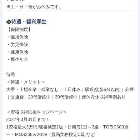
※土・日・祝がお休みです。
待遇・福利厚生
【保険制度】

・雇用保険

・労災保険

・健康保険

・厚生年金

待遇

＜待遇・メリット＞

大手・上場企業｜残業なし｜土日休み｜駅近[徒歩5分以内]｜分煙
｜交通費｜20代活躍中｜30代活躍中｜産休育休取得事例あり

＜資格取得応援キャンペーン＞

2027年3月31日まで！

1資格最大3万円/秘書検定2級・日商簿記1～3級・TOEIC600点
～・MOS365＆2019・貿易実務検定C級 など
