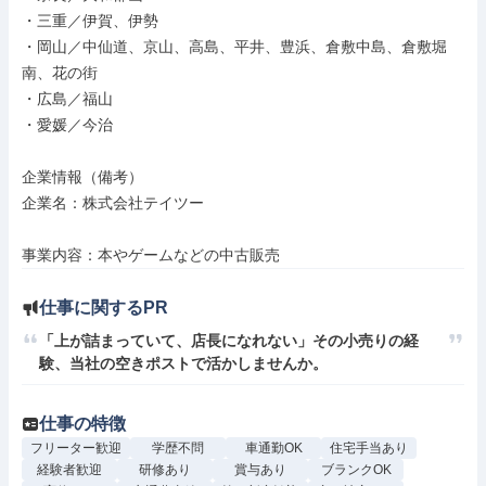
・三重／伊賀、伊勢

・岡山／中仙道、京山、高島、平井、豊浜、倉敷中島、倉敷堀
南、花の街

・広島／福山

・愛媛／今治

企業情報（備考）

企業名：株式会社テイツー

事業内容：本やゲームなどの中古販売
仕事に関するPR
「上が詰まっていて、店長になれない」その小売りの経
験、当社の空きポストで活かしませんか。
仕事の特徴
フリーター歓迎
学歴不問
車通勤OK
住宅手当あり
経験者歓迎
研修あり
賞与あり
ブランクOK