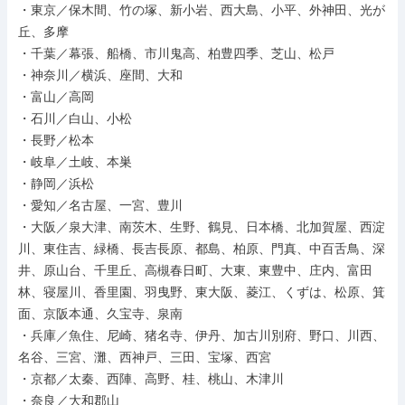
・東京／保木間、竹の塚、新小岩、西大島、小平、外神田、光が
丘、多摩

・千葉／幕張、船橋、市川鬼高、柏豊四季、芝山、松戸

・神奈川／横浜、座間、大和

・富山／高岡

・石川／白山、小松

・長野／松本

・岐阜／土岐、本巣

・静岡／浜松

・愛知／名古屋、一宮、豊川

・大阪／泉大津、南茨木、生野、鶴見、日本橋、北加賀屋、西淀
川、東住吉、緑橋、長吉長原、都島、柏原、門真、中百舌鳥、深
井、原山台、千里丘、高槻春日町、大東、東豊中、庄内、富田
林、寝屋川、香里園、羽曳野、東大阪、菱江、くずは、松原、箕
面、京阪本通、久宝寺、泉南

・兵庫／魚住、尼崎、猪名寺、伊丹、加古川別府、野口、川西、
名谷、三宮、灘、西神戸、三田、宝塚、西宮

・京都／太秦、西陣、高野、桂、桃山、木津川

・奈良／大和郡山
