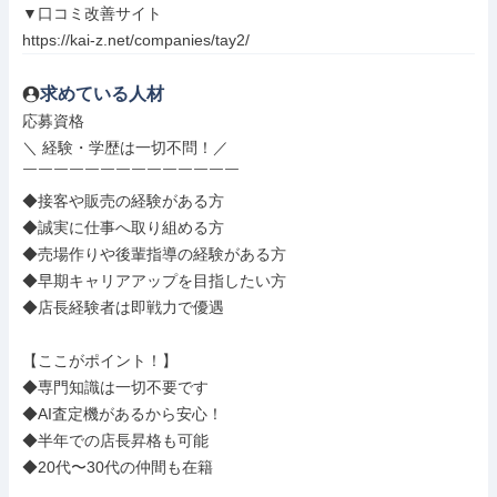
▼口コミ改善サイト

https://kai-z.net/companies/tay2/
求めている人材
応募資格

＼ 経験・学歴は一切不問！／

￣￣￣￣￣￣￣￣￣￣￣￣￣￣

◆接客や販売の経験がある方

◆誠実に仕事へ取り組める方

◆売場作りや後輩指導の経験がある方

◆早期キャリアアップを目指したい方

◆店長経験者は即戦力で優遇

【ここがポイント！】

◆専門知識は一切不要です

◆AI査定機があるから安心！

◆半年での店長昇格も可能

◆20代〜30代の仲間も在籍
