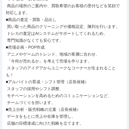
 商品の場所のご案内や、買取希望のお客様の受付などを笑顔で
対応します。

■商品の査定・買取・品出し

 買い取った商品のクリーニングや価格設定、陳列を行います。

 トレカの査定はAIシステムがサポートしてくれるため、

 専門知識がなくても安心です。

■売場企画・POP作成

 アニメやゲームのトレンド、地域の客層に合わせ、

 「今何が売れるか」を考えて売場を作ります。

 スタッフのアイデアからユニークなコーナーが生まれること
も！

■アルバイトの育成・シフト管理（店長候補）

 スタッフの採用やシフト調整、

 モチベーションを高めるためのコミュニケーションなど、

 チームづくりを担います。

■売上分析・販売戦略の立案（店長候補）

 データをもとに売上や在庫を管理し、

 店舗の目標達成に向けた戦略を立てます。
