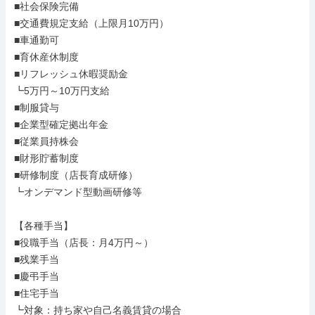
■社会保険完備

■交通費規定支給（上限月10万円）

■車通勤可

■育休産休制度

■リフレッシュ休暇奨励金

┗5万円～10万円支給

■制服貸与

■企業型確定拠出年金

■従業員持株会

■財形貯蓄制度

■研修制度（店長育成研修）

┗オンデマンド型動画研修等

【各種手当】

■役職手当（店長：月4万円～）

■残業手当

■慶弔手当

■住宅手当

┗対象：持ち家や自己名義賃貸の場合
