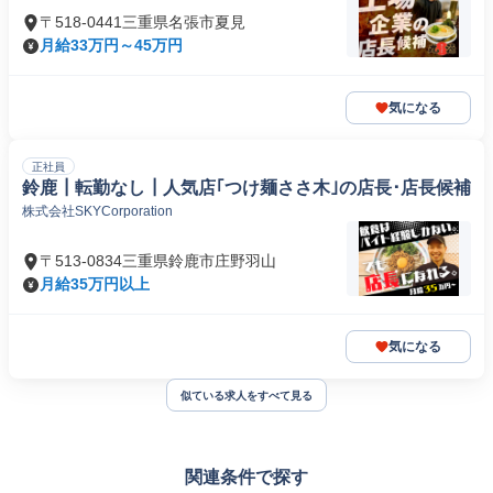
〒518-0441三重県名張市夏見
月給33万円～45万円
気になる
正社員
鈴鹿┃転勤なし┃人気店｢つけ麺ささ木｣の店長･店長候補
株式会社SKYCorporation
〒513-0834三重県鈴鹿市庄野羽山
月給35万円以上
気になる
似ている求人をすべて見る
関連条件で探す