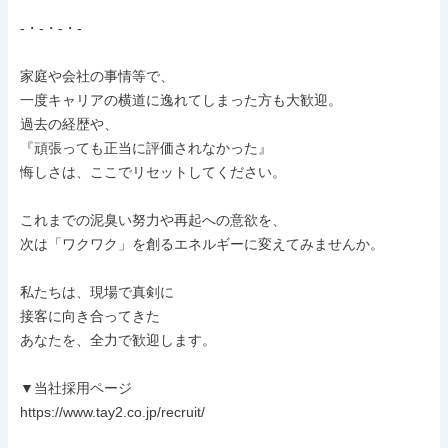
-・-・-・-

家庭や会社の事情等で、

一度キャリアの横道に逸れてしまった方も大歓迎。

過去の経歴や、

『頑張っても正当に評価されなかった』

悔しさは、ここでリセットしてください。

これまでの泥臭い努力や再起への意欲を、

次は「ワクワク」を創るエネルギーに変えてみませんか。

私たちは、現場で真剣に

接客に向き合ってきた

あなたを、全力で歓迎します。

▼当社採用ページ

https://www.tay2.co.jp/recruit/
