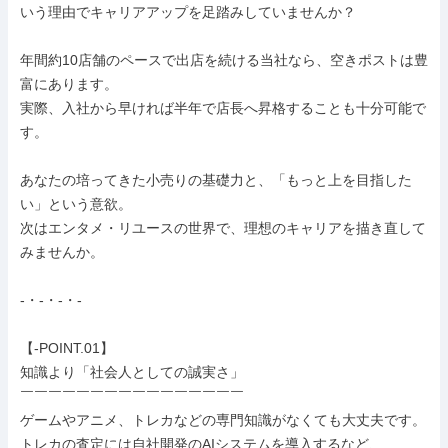
いう理由でキャリアアップを足踏みしていませんか？

年間約10店舗のペースで出店を続ける当社なら、空きポストは豊
富にあります。

実際、入社から早ければ半年で店長へ昇格することも十分可能で
す。

あなたの培ってきた小売りの基礎力と、「もっと上を目指した
い」という意欲。

次はエンタメ・リユースの世界で、理想のキャリアを描き直して
みませんか。

-・-・-・-

【-POINT.01】

知識より「社会人としての誠実さ」

￣￣￣￣￣￣￣￣￣￣￣￣￣￣￣￣

ゲームやアニメ、トレカなどの専門知識がなくても大丈夫です。

トレカの査定には自社開発のAIシステムを導入するなど、
