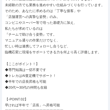
未経験の方でも業務を進めやすい仕組みづくりを行っています。

そのため、あなたに求めるのは「丁寧な接客」や

「店舗運営への真摯な姿勢」のみ。

コンビニやスーパー等で培った基礎力に加え、

私たちが求めているのは

『チームで助け合う姿勢』です。

マニュアル通りの作業だけでなく、

忙しい時は連携してフォローし合うなど、

臨機応変に現場をサポートできる力を何より高く評価します。

【ここがポイント！】

◆専門知識は一切不要です

◆トレカはAI査定機でサポート！

◆半年での店長昇格も可能

◆20代〜30代の仲間も在籍

【-POINT.02】

早ければ半年で「店長」へ昇格可能
