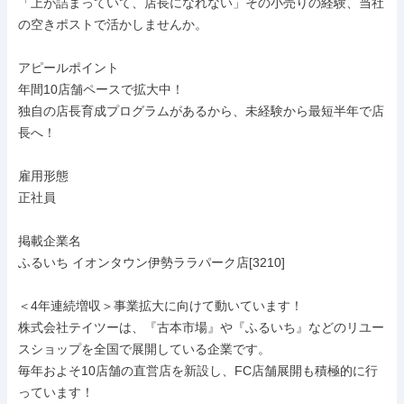
「上が詰まっていて、店長になれない」その小売りの経験、当社
の空きポストで活かしませんか。

アピールポイント

年間10店舗ペースで拡大中！

独自の店長育成プログラムがあるから、未経験から最短半年で店
長へ！

雇用形態

正社員

掲載企業名

ふるいち イオンタウン伊勢ララパーク店[3210]

＜4年連続増収＞事業拡大に向けて動いています！

株式会社テイツーは、『古本市場』や『ふるいち』などのリユー
スショップを全国で展開している企業です。

毎年およそ10店舗の直営店を新設し、FC店舗展開も積極的に行
っています！
