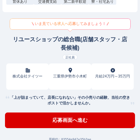
育休あり
交通費支給
第二新卒歓迎
寮・社宅あり
いま見ている求人へ応募してみましょう！
リユースショップの総合職(店舗スタッフ・店
長候補)
正社員
株式会社テイツー
三重県伊勢市小木町
月給24万円～35万円
「上が詰まっていて、店長になれない」その小売りの経験、当社の空き
ポストで活かしませんか。
応募画面へ進む
原稿ID：
83554e947e35b3ae