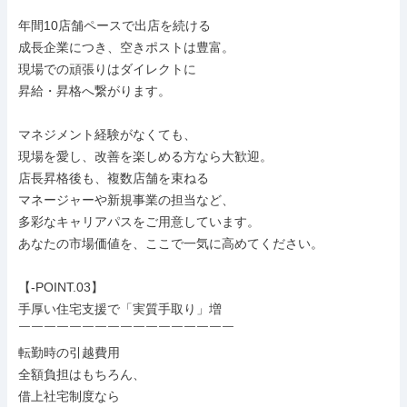
￣￣￣￣￣￣￣￣￣￣￣￣￣￣￣￣￣

年間10店舗ペースで出店を続ける

成長企業につき、空きポストは豊富。

現場での頑張りはダイレクトに

昇給・昇格へ繋がります。

マネジメント経験がなくても、

現場を愛し、改善を楽しめる方なら大歓迎。

店長昇格後も、複数店舗を束ねる

マネージャーや新規事業の担当など、

多彩なキャリアパスをご用意しています。

あなたの市場価値を、ここで一気に高めてください。

【-POINT.03】

手厚い住宅支援で「実質手取り」増

￣￣￣￣￣￣￣￣￣￣￣￣￣￣￣￣￣

転勤時の引越費用

全額負担はもちろん、

借上社宅制度なら
