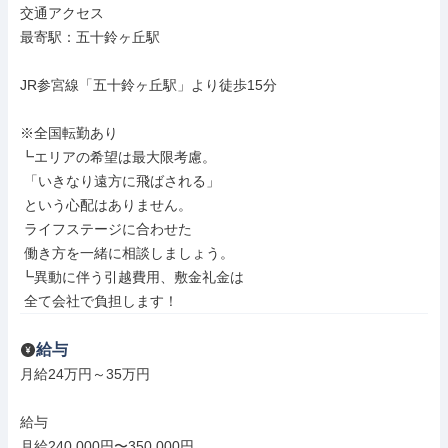
交通アクセス

最寄駅：五十鈴ヶ丘駅

JR参宮線「五十鈴ヶ丘駅」より徒歩15分

※全国転勤あり

┗エリアの希望は最大限考慮。

 「いきなり遠方に飛ばされる」

 という心配はありません。

 ライフステージに合わせた

 働き方を一緒に相談しましょう。

┗異動に伴う引越費用、敷金礼金は

 全て会社で負担します！
給与
月給24万円～35万円

給与

月給240,000円〜350,000円
