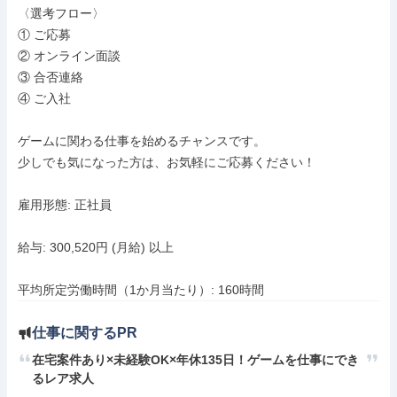
〈選考フロー〉

① ご応募

② オンライン面談

③ 合否連絡

④ ご入社

ゲームに関わる仕事を始めるチャンスです。

少しでも気になった方は、お気軽にご応募ください！

雇用形態: 正社員

給与: 300,520円 (月給) 以上

平均所定労働時間（1か月当たり）: 160時間
仕事に関するPR
在宅案件あり×未経験OK×年休135日！ゲームを仕事にでき
るレア求人