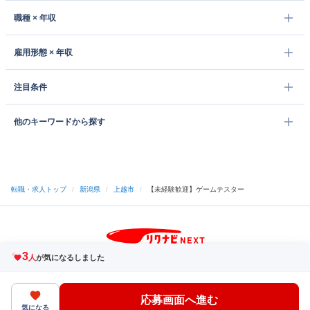
職種 × 年収
雇用形態 × 年収
注目条件
他のキーワードから探す
転職・求人トップ
/
新潟県
/
上越市
/
【未経験歓迎】ゲームテスター
3
サイトトップへ
人
が気になるしました
中途採用をご検討の企業様
利用規約・プライバシーポリシー
サイトマップ
ヘルプ・お問い合わせ
応募画面へ進む
（C）Indeed Inc.
気になる