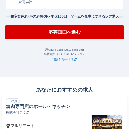
合同会社
在宅案件あり×未経験OK×年休135日！ゲームを仕事にできるレア求人
応募画面へ進む
原稿ID：
81c543c13ed6628d
掲載開始日：
2026/04/17（金）
問題を報告する
あなたにおすすめの求人
正社員
焼肉専門店のホール・キッチン
株式会社こぐみ
フルリモート