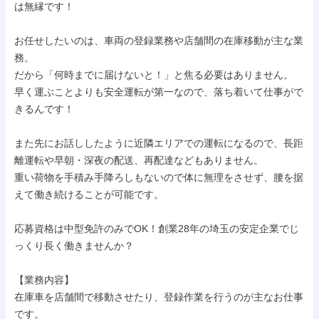
は無縁です！

お任せしたいのは、車両の登録業務や店舗間の在庫移動が主な業
務。

だから「何時までに届けないと！」と焦る必要はありません。

早く運ぶことよりも安全運転が第一なので、落ち着いて仕事がで
きるんです！

また先にお話ししたように近隣エリアでの運転になるので、長距
離運転や早朝・深夜の配送、再配達などもありません。

重い荷物を手積み手降ろしもないので体に無理をさせず、腰を据
えて働き続けることが可能です。

応募資格は中型免許のみでOK！創業28年の埼玉の安定企業でじ
っくり長く働きませんか？

【業務内容】

在庫車を店舗間で移動させたり、登録作業を行うのが主なお仕事
です。
