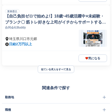
業務委託
【自己負担ゼロで始めよ!】18歳~45歳活躍中⭐未経験・
ブランク〇 筋トレ好きな上司がイチからサポートするド
合同会社Buddy
ライバー!
埼玉県川口市元郷
日給2万円以上
気になる
似ている求人をすべて見る
関連条件で探す
勤務地
職種