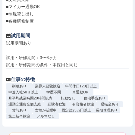
■マイカー通勤OK

■制服貸し出し

■各種研修制度
試用期間
試用期間あり

試用・研修期間：3〜6ヶ月

仕事の特徴
制服あり
業界未経験歓迎
年間休日120日以上
中途入社50％以上
学歴不問
車通勤OK
月平均残業時間20時間以内
転勤なし
住宅手当あり
通勤交通費全額支給
経験者歓迎
有資格者歓迎
退職金あり
賞与あり
女性が活躍中
固定給25万円以上
長期休暇あり
第二新卒歓迎
ノルマなし