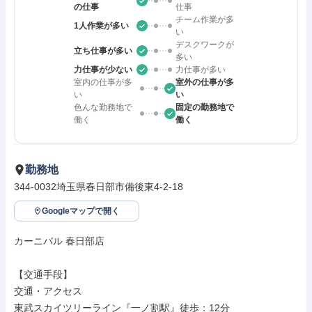
の仕事
仕事
チーム作業が多
1人作業が多い
い
デスクワークが
立ち仕事が多い
多い
力仕事が少ない
力仕事が多い
室内の仕事が多
室外の仕事が多
い
い
色んな勤務地で
固定の勤務地で
働く
働く
勤務地
344-0032埼玉県春日部市備後東4-2-18
Googleマップで開く
カーニバル 春日部店

【交通手段】

交通・アクセス

東武スカイツリーライン『一ノ割駅』徒歩：12分