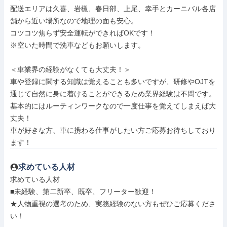
配送エリアは久喜、岩槻、春日部、上尾、幸手とカーニバル各店
舗から近い場所なので地理の面も安心。

コツコツ焦らず安全運転ができればOKです！

※空いた時間で洗車などもお願いします。

＜車業界の経験がなくても大丈夫！＞

車や登録に関する知識は覚えることも多いですが、研修やOJTを
通じて自然に身に着けることができるため業界経験は不問です。

基本的にはルーティンワークなので一度仕事を覚えてしまえば大
丈夫！

車が好きな方、車に携わる仕事がしたい方ご応募お待ちしており
ます！
求めている人材
求めている人材

■未経験、第二新卒、既卒、フリーター歓迎！

★人物重視の選考のため、実務経験のない方もぜひご応募くださ
い！
