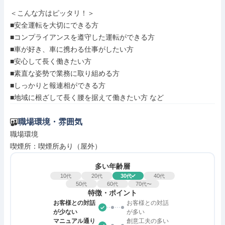
＜こんな方はピッタリ！＞

■安全運転を大切にできる方

■コンプライアンスを遵守した運転ができる方

■車が好き、車に携わる仕事がしたい方

■安心して長く働きたい方

■素直な姿勢で業務に取り組める方

■しっかりと報連相ができる方

■地域に根ざして長く腰を据えて働きたい方 など
職場環境・雰囲気
職場環境

喫煙所：喫煙所あり（屋外）
多い年齢層
10
20
30
40
代
代
代
代
50
60
70
代
代
代〜
特徴・ポイント
お客様との対話
お客様との対話
が少ない
が多い
マニュアル通り
創意工夫の多い