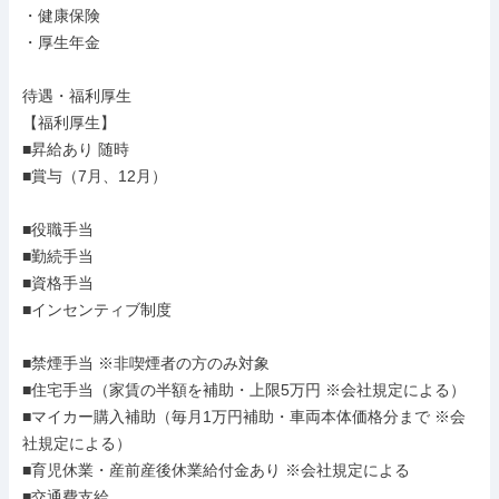
・健康保険

・厚生年金

待遇・福利厚生

【福利厚生】

■昇給あり 随時

■賞与（7月、12月）

■役職手当

■勤続手当

■資格手当

■インセンティブ制度

■禁煙手当 ※非喫煙者の方のみ対象

■住宅手当（家賃の半額を補助・上限5万円 ※会社規定による）

■マイカー購入補助（毎月1万円補助・車両本体価格分まで ※会
社規定による）

■育児休業・産前産後休業給付金あり ※会社規定による

■交通費支給
