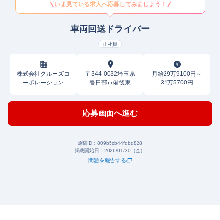
いま見ている求人へ応募してみましょう！
車両回送ドライバー
正社員
株式会社クルーズコ
〒344-0032埼玉県
月給29万9100円～
ーポレーション
春日部市備後東
34万5700円
応募画面へ進む
原稿ID：
809b5cb44fdbd828
掲載開始日：
2026/01/30（金）
問題を報告する