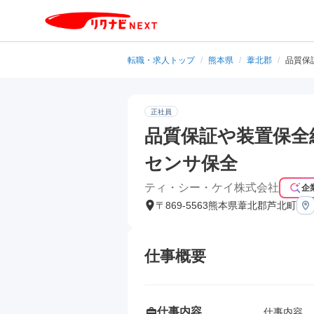
転職・求人トップ
/
熊本県
/
葦北郡
/
品質保
正社員
品質保証や装置保全
センサ保全
ティ・シー・ケイ株式会社
企
〒869-5563熊本県葦北郡芦北町
仕事概要
仕事内容
仕事内容
