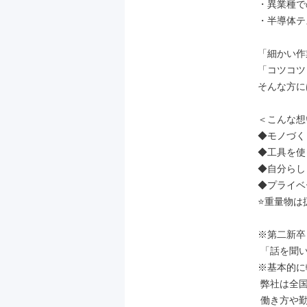
・異業種で
・半導体テ
「細かい作
「コツコツ
そんな方に
＜こんな想
◆モノづく
◆工具を使
◆自分らし
◆プライベ
⭐重量物は
※第二新卒
 「話を聞いてみたい！」という方は是非お気軽にご応募ください！

※基本的に
 弊社は全国に展開していますので事情があって引っ越す場合でも

 働き方や