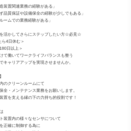
造装置関連業務の経験がある」

ず品質保証や設備保全の経験が少しでもある」

ルームでの業務経験がある」

を活かしてさらにステップしたい方☆必見☆

ら4日休む＞

80日以上＞

けて働いてワークライフバランスも整う

でキャリアアップを実現させませんか。



内のクリーンルームにて

保全・メンテナンス業務をお願いします。

装置を支える縁の下の力持ち的役割です！

は

ト装置内の様々なセンサについて

を正確に制御する為に
