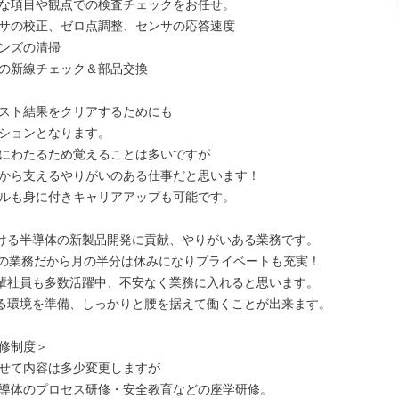
な項目や観点での検査チェックをお任せ。

サの校正、ゼロ点調整、センサの応答速度

ンズの清掃

の新線チェック＆部品交換

スト結果をクリアするためにも

ションとなります。

にわたるため覚えることは多いですが

から支えるやりがいのある仕事だと思います！

ルも身に付きキャリアアップも可能です。

ける半導体の新製品開発に貢献、やりがいある業務です。

での業務だから月の半分は休みになりプライベートも充実！

輩社員も多数活躍中、不安なく業務に入れると思います。

る環境を準備、しっかりと腰を据えて働くことが出来ます。

修制度＞

せて内容は多少変更しますが

導体のプロセス研修・安全教育などの座学研修。
