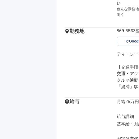
い
色んな勤務地
働く
869-55
勤務地
Goo
ティ・シー
【交通手段】
交通・アク
クルマ通勤
「湯浦」駅
給与
月給25万円
給与詳細

基本給：月給
固定残業代