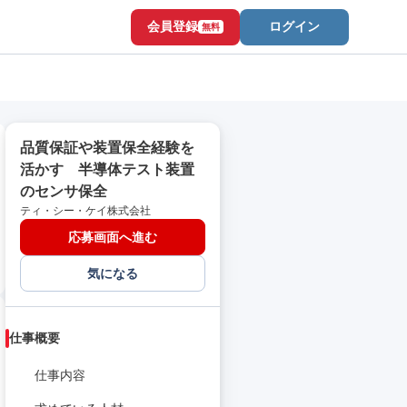
会員登録
ログイン
無料
品質保証や装置保全経験を
活かす 半導体テスト装置
のセンサ保全
ティ・シー・ケイ株式会社
応募画面へ進む
気になる
仕事概要
仕事内容