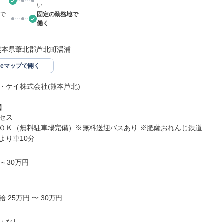
い
で
固定の勤務地で
働く
63熊本県葦北郡芦北町湯浦
gleマップで開く
・ケイ株式会社(熊本芦北)



セス

ＯＫ（無料駐車場完備）※無料送迎バスあり ※肥薩おれんじ鉄道
より車10分
～30万円

 25万円 〜 30万円

：なし
