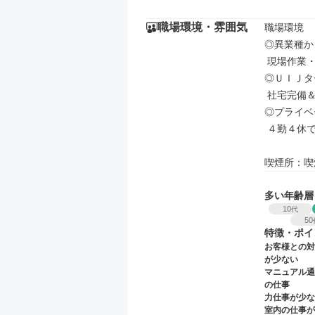
職場環境・雰囲気
職場環境

◎異業種か
 現場作業・モノづくり・フリーターなど前職も様々

◎ＵＩＪタ
 社宅完備＆転居費用補助あり、腰を据えて活躍できる

◎プライベ
 ４勤４休でメリハリつけて働ける＆長期連休あり

喫煙所：喫
多い年齢層
10
代
50
特徴・ポイ
お客様との対
が少ない
マニュアル通
の仕事
力仕事が少な
室内の仕事が