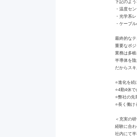
下記のよう
・温度セン
・光学系レ
・ケーブル
最終的なテ
重要なポジ
業務は多岐
半導体を陰
だからスキ
⭐進化を続
⭐4勤4休
⭐弊社の先
⭐長く働け
＜充実の研
経験に合わ
社内にて半