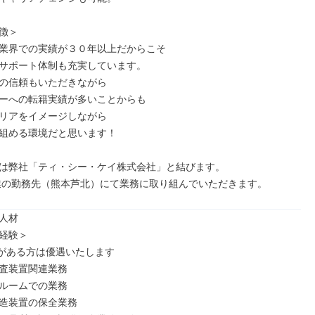
徴＞

業界での実績が３０年以上だからこそ

サポート体制も充実しています。

の信頼もいただきながら

ーへの転籍実績が多いことからも

リアをイメージしながら

組める環境だと思います！

は弊社「ティ・シー・ケイ株式会社」と結びます。

業の勤務先（熊本芦北）にて業務に取り組んでいただきます。
人材

経験＞

験がある方は優遇いたします

査装置関連業務

ルームでの業務

造装置の保全業務
