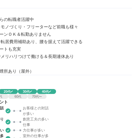
らの転職者活躍中

ーンＯＫ＆転勤ありません

ートも充実

煙所あり（屋外）
20
30
40
代
代
代
60
70
代
代
代〜
ント
話
お客様との対話
が多い
り
創意工夫の多い
仕事
い
力仕事が多い
多
室外の仕事が多