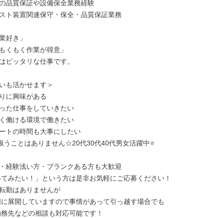
の品質保証や設備保全業務経験

スト装置関連保守・保全・品質保証業務

業好き」

もくもく作業が得意」

はピッタリな仕事です。

いも活かせます＞

りに興味がある

った仕事をしていきたい

く働ける環境で働きたい

ートの時間も大事にしたい

扱うことはありません☆20代30代40代男女活躍中⭐

・経験浅い方・ブランクある方も大歓迎

転勤はありませんが

勤務先などの相談も対応可能です！